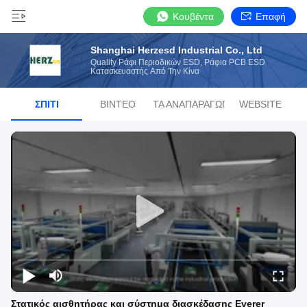
Κουβέντα
Επαφή
Shanghai Herzesd Industrial Co., Ltd
Quality Ράφι Περιοδικών ESD, Ράφια PCB ESD
Κατασκευαστής Από Την Κίνα
ΣΠΊΤΙ
ΒΊΝΤΕΟ
ΛΊΣΤΑ ΑΝΑΠΑΡΑΓΩΓΉΣ
WEBSITE
Στατικός αισθητήρας και σύστημα διασκέδασης Everer