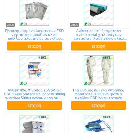
Προσαρμοσμένο λογότυπων ESD
Ανθεκτικό στη θερμότητα
υγρασίας εμποδίων υλικό
αντιστατικό χαλί πάγκων
φύλλων αλουμινίου αργιλίου
εργασίας, λαστιχένιο υλικό
δομών τσαντών εύκαμπτο
νιτριλίων χαλιών ESD ασφαλές
επαφή
επαφή
Ανθεκτικός πίνακας εργασίας
Για άνδρες και για γυναίκες
ESD/ηλεκτροστατικό φορτίο 300kg
προστατευτική ενδυμασία
φορτίων 500kg πάγκων εργασίας
σχεδίου ESD/αντιστατικές
στατικό δυναμικό
φόρμες για την ηλεκτρονική
βιομηχανία
επαφή
επαφή