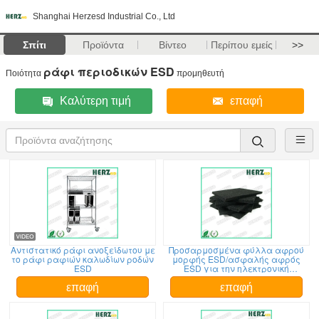
Shanghai Herzesd Industrial Co., Ltd
Σπίτι
Προϊόντα
Βίντεο
Περίπου εμείς
>>
ράφι περιοδικών ESD
Ποιότητα
προμηθευτή
Καλύτερη τιμή
επαφή
Αντιστατικό ράφι ανοξείδωτου με
Προσαρμοσμένα φύλλα αφρού
το ράφι ραφιών καλωδίων ροδών
μορφής ESD/ασφαλής αφρός
ESD
ESD για την ηλεκτρονική
συσκευασία
επαφή
επαφή