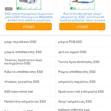
ESD αποστειρωμένων δωματίων
Άνετο διευθετήσιμο λουρί
μόνα ESD παντοφλών Washable
ασφάλειας ESD, αντιστατικό
παπούτσια αποστειρωμένων
προσαρμοσμένο λουρί χρώμα
δωματίων PVC, αντιστατικό
καρπών
άσπρο χρώμα παπουτσιών
επαφή
επαφή
ράφι περιοδικών ESD
ράφια PCB ESD
ράφια αποθήκευσης ESD
φύλλα αφρού ESD
Τσάντες προστατευτικών
Ταινία προειδοποίησης ESD
καλυμμάτων ESD
Κιβώτιο αποθήκευσης ESD
Ράφια αποθήκευσης ESD
πίνακας εργασίας ESD
ασφαλείς καρέκλες ESD
ESD καουτσούκ mat
Προστατευτική ενδυμασία ESD
Παπούτσια ασφάλειας ESD
Λουρί ασφάλειας ESD
καθαρή αίθουσα εφέ