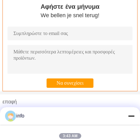
Αφήστε ένα μήνυμα
We bellen je snel terug!
επαφή
Mr. Stan Zhang
info
Τηλέφωνο :
0086-21-31131775
3:43 AM