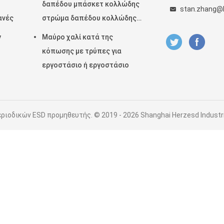
δαπέδου μπάσκετ κολλώδης
stan.zhang@
ανές
στρώμα δαπέδου κολλώδης
στρώμα καθαρό δωμάτιο 30
y
Μαύρο χαλί κατά της
στρώματα
κόπωσης με τρύπες για
εργοστάσιο ή εργοστάσιο
ιοδικών ESD προμηθευτής. © 2019 - 2026 Shanghai Herzesd Industrial 