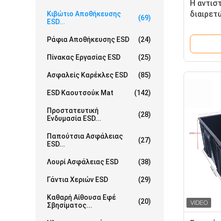
Η αντισ
διαιρετ
Κιβώτιο Αποθήκευσης
(69)
ESD...
κιβωτίω
στρώμα 
Ράφια Αποθήκευσης ESD
(24)
Πίνακας Εργασίας ESD
(25)
Ασφαλείς Καρέκλες ESD
(85)
ESD Καουτσούκ Mat
(142)
Προστατευτική
(28)
Ενδυμασία ESD...
Παπούτσια Ασφάλειας
(27)
ESD...
Λουρί Ασφάλειας ESD
(38)
Γάντια Χεριών ESD
(29)
Καθαρή Αίθουσα Εφέ
(20)
Σβησίματος...