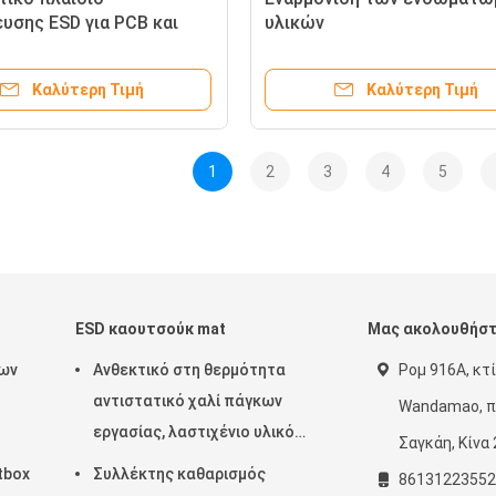
υσης ESD για PCB και
υλικών
νικά εξαρτήματα
5mm
Καλύτερη Τιμή
Καλύτερη Τιμή
1
2
3
4
5
ESD καουτσούκ mat
Μας ακολουθήσ
ων
Ανθεκτικό στη θερμότητα
Ρομ 916Α, κτί
αντιστατικό χαλί πάγκων
Wandamao, πε
εργασίας, λαστιχένιο υλικό
Σαγκάη, Κίνα
νιτριλίων χαλιών ESD ασφαλές
tbox
Συλλέκτης καθαρισμός
86131223552