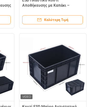
ESD Πλαστικό Κουτί
κευσης
Αποθήκευσης με Καπάκι –
άτων
Αγωγικό & Αντιστατικό Κιβώτιο
χείων
Καλύτερη Τιμή
ωμένων
Κουτί ESD Μαύρο Αντιστατικό