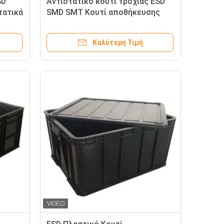
SD
Αντιστατικό κουτί τροχιάς ESD
τατικά
SMD SMT Κουτί αποθήκευσης
τροχιάς
Καλύτερη Τιμή