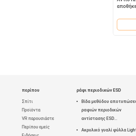
αποθήκε
ηλεκτρο
545*42
περίπου
ράφι περιοδικών ESD
Σπίτι
Βίδα μεθόδου αποτυπώσε
Προϊόντα
ραφιών περιοδικών
VR παρουσιάστε
αντίστασης ESD
Περίπου εμείς
θερμοκρασίας/διαδρομή
Ακρυλικό γυαλί φύλλα Ligh
Ειδήσεις
εργαλείων διευθετήσιμη