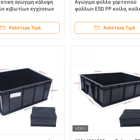
τατική αγώγιμη κάλυψη
Αγώγιμα φύλλα χαρτονιού
ών κιβωτίων εγχύσεων
φύλλων ESD PP κοίλα, κοίλ
ν PP PP/υψώνει το
ανακυκλώσιμα ζαρωμένα
διαθέσιμο
πλαστικά φύλλα
Καλύτερη Τιμή
Καλύτερη Τιμή