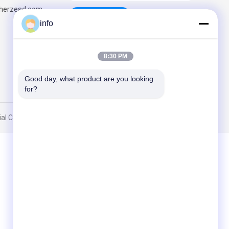
herzesd.com
Στείλετε
info
8:30 PM
Good day, what product are you looking 
for?
Co., Ltd. All Rights Reserved.