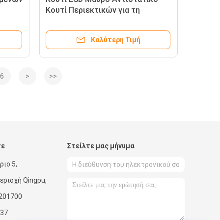
Κουτί Περιεκτικών για τη
κυκλοφορία και την αποθήκευση
εξαρτημάτων
Καλύτερη Τιμή
6
>
>>
τε
Στείλτε μας μήνυμα
ριο 5,
ριοχή Qingpu,
 201700
37