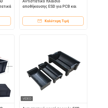
SD
Αντιστατικό πλαίσιο
τατικά
αποθήκευσης ESD για PCB και
ηλεκτρονικά εξαρτήματα
545*425mm
Καλύτερη Τιμή