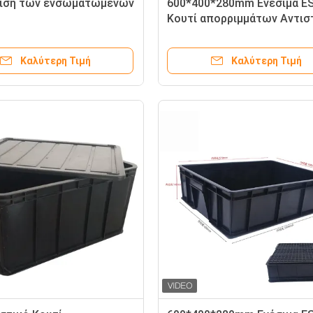
νιση των ενσωματωμένων
600*400*280mm Ενέσιμα E
Κουτί απορριμμάτων Αντισ
πλαστικά κουτιά
Καλύτερη Τιμή
Καλύτερη Τιμή