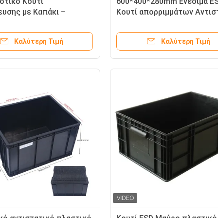
στικό Κουτί
600*400*280mm Ενέσιμα E
υσης με Καπάκι –
Κουτί απορριμμάτων Αντισ
 & Αντιστατικό Κιβώτιο
πλαστικά κουτιά
Καλύτερη Τιμή
Καλύτερη Τιμή