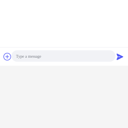
Επικοινωνία
Ζητήστε ένα
απόσπασμα
Photo
Video Call
Audio Call