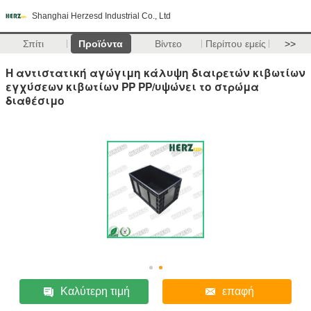
Shanghai Herzesd Industrial Co., Ltd
Σπίτι
Προϊόντα
Βίντεο
Περίπου εμείς
>>
Η αντιστατική αγώγιμη κάλυψη διαιρετών κιβωτίων
εγχύσεων κιβωτίων PP PP/υψώνει το στρώμα
διαθέσιμο
Καλύτερη τιμή
επαφή