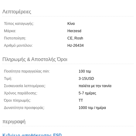
Λεπτομέρειες
Τόπος καταγωγής:
Κίνα
Μάρκα:
Herzesd
Πιστοποίηση:
CE, Rosh
Αριθμό μοντέλου:
Hz-26434
Πληρωμής & Αποστολής Όροι
Ποσότητα παραγγελίας min:
100 τεμ
Τιμή:
3-15USD
Συσκευασία λεπτομέρειες:
παλέτα με την ταινία
Χρόνος παράδοσης:
5-7 ημέρες
Όροι πληρωμής:
TT
Δυνατότητα προσφοράς:
1000 τεμ / ημέρα
περιγραφή
Κιβώτιο αποθήκευσης ESD