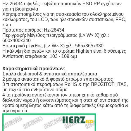
Hz-26434 υψηλός - κιβώτιο ποιοτικών ESD PP εγχύσεων
για τη βιομηχανία
Χρησιμοποιημένος για τη συσκευασία του ολοκληρωμένου
κυκλώματος, του LCD, των ηλεκτρονικών συστατικών, FPC,
κ.λπ.
Πρότυπος αριθμός: Hz-26434
Περιγραφή: Μέγεθος περιγράμματος (L× W× Χ) χιλ.:
600x400x340
Εσωτερικό μέγεθος (L× W× Χ) χιλ.: 565x365x330
Η κάλυψη διαιρετών και το στρώμα Highten είναι διαθέσιμες
Αντίσταση επιφάνειας: 103 - 109 ωμ
Χαρακτηριστικά προϊόντων:
1 καλά dust-proof & αντιστατικά αποτελέσματα
2 μόνιμο αντιστατικό & φορετό στρώμα επιστρώματος
3 πιστοποιητικά περασμάτων RoHS & της ΠΡΟΣΙΤΟΤΗΤΑΣ,
μη τοξικά στο ανθρώπινο σώμα
4 τα προϊόντα αντιστέκονται τον υπερηχητικό καθαρισμό
διαλυτών νερού ή οινοπνεύματος και η στατική αντίστασή της
κρατά αμετάβλητος κάτω από τη διαφορετικές θερμοκρασία &
την υγρασία.