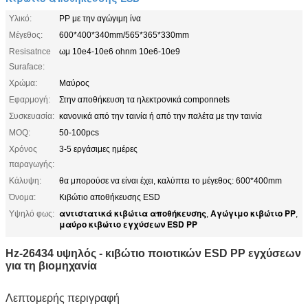
Υλικό:
PP με την αγώγιμη ίνα
Μέγεθος:
600*400*340mm/565*365*330mm
Resisatnce
ωμ 10e4-10e6 ohnm 10e6-10e9
Suraface:
Χρώμα:
Μαύρος
Εφαρμογή:
Στην αποθήκευση τα ηλεκτρονικά componnets
Συσκευασία:
κανονικά από την ταινία ή από την παλέτα με την ταινία
MOQ:
50-100pcs
Χρόνος
3-5 εργάσιμες ημέρες
παραγωγής:
Κάλυψη:
θα μπορούσε να είναι έχει, καλύπτει το μέγεθος: 600*400mm
Όνομα:
Κιβώτιο αποθήκευσης ESD
αντιστατικά κιβώτια αποθήκευσης
Αγώγιμο κιβώτιο PP
Υψηλό φως:
,
,
μαύρο κιβώτιο εγχύσεων ESD PP
Hz-26434 υψηλός - κιβώτιο ποιοτικών ESD PP εγχύσεων
για τη βιομηχανία
Λεπτομερής περιγραφή