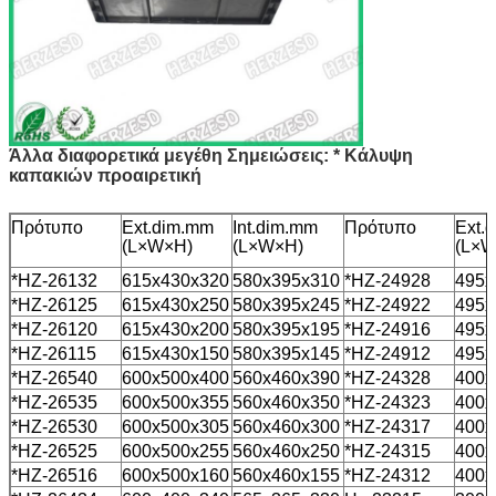
Άλλα διαφορετικά μεγέθη Σημειώσεις: * Κάλυψη
καπακιών προαιρετική
Πρότυπο
Ext.dim.mm
Int.dim.mm
Πρότυπο
Ext.
(L×W×H)
(L×W×H)
(L×W
*HZ-26132
615x430x320
580x395x310
*HZ-24928
495x
*HZ-26125
615x430x250
580x395x245
*HZ-24922
495x
*HZ-26120
615x430x200
580x395x195
*HZ-24916
495x
*HZ-26115
615x430x150
580x395x145
*HZ-24912
495x
*HZ-26540
600x500x400
560x460x390
*HZ-24328
400x
*HZ-26535
600x500x355
560x460x350
*HZ-24323
400x
*HZ-26530
600x500x305
560x460x300
*HZ-24317
400x
*HZ-26525
600x500x255
560x460x250
*HZ-24315
400x
*HZ-26516
600x500x160
560x460x155
*HZ-24312
400x