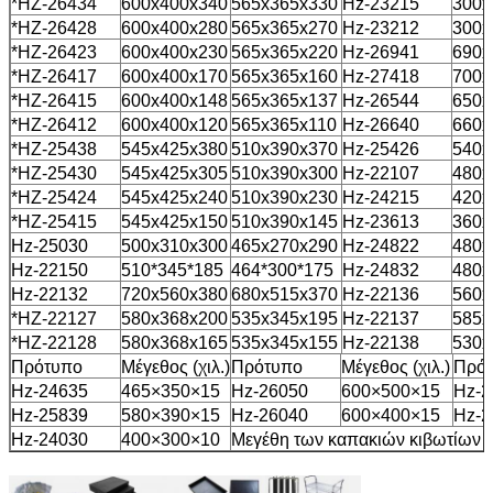
*HZ-26434
600x400x340
565x365x330
Hz-23215
300x
*HZ-26428
600x400x280
565x365x270
Hz-23212
300x
*HZ-26423
600x400x230
565x365x220
Hz-26941
690x
*HZ-26417
600x400x170
565x365x160
Hz-27418
700x
*HZ-26415
600x400x148
565x365x137
Hz-26544
650x
*HZ-26412
600x400x120
565x365x110
Hz-26640
660x
*HZ-25438
545x425x380
510x390x370
Hz-25426
540x
*HZ-25430
545x425x305
510x390x300
Hz-22107
480x
*HZ-25424
545x425x240
510x390x230
Hz-24215
420x
*HZ-25415
545x425x150
510x390x145
Hz-23613
360x
Hz-25030
500x310x300
465x270x290
Hz-24822
480x
Hz-22150
510*345*185
464*300*175
Hz-24832
480x
Hz-22132
720x560x380
680x515x370
Hz-22136
560x
*HZ-22127
580x368x200
535x345x195
Hz-22137
585x
*HZ-22128
580x368x165
535x345x155
Hz-22138
530x
Πρότυπο
Μέγεθος (χιλ.)
Πρότυπο
Μέγεθος (χιλ.)
Πρό
Hz-24635
465×350×15
Hz-26050
600×500×15
Hz-2
Hz-25839
580×390×15
Hz-26040
600×400×15
Hz-2
Hz-24030
400×300×10
Μεγέθη των καπακιών κιβωτίων