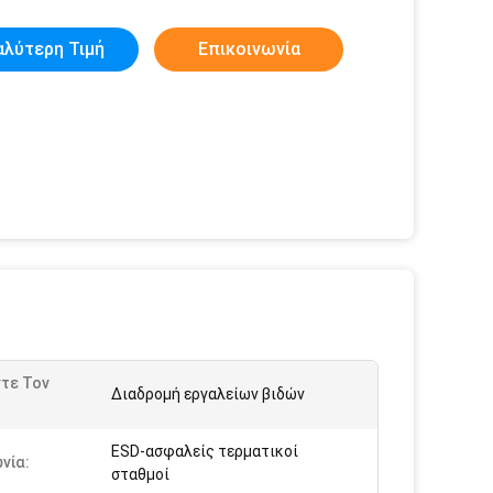
αλύτερη Τιμή
Επικοινωνία
τε Τον
Διαδρομή εργαλείων βιδών
ESD-ασφαλείς τερματικοί
νία:
σταθμοί