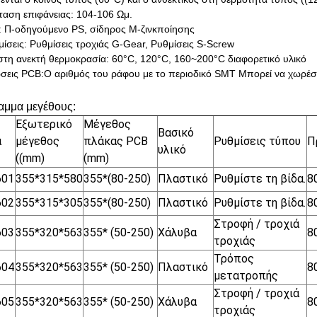
ταση επιφάνειας: 104-106 Ωμ.
 Π-οδηγούμενο PS, σίδηρος M-ζινκποίησης
μίσεις: Ρυθμίσεις τροχιάς G-Gear, Ρυθμίσεις S-Screw
στη ανεκτή θερμοκρασία: 60°C, 120°C, 160~200°C διαφορετικό υλικό
σεις PCB:Ο αριθμός του ράφου με το περιοδικό SMT Μπορεί να χωρέσ
αμμα μεγέθους:
Εξωτερικό
Μέγεθος
Βασικό
α
μέγεθος
πλάκας PCB
Ρυθμίσεις τύπου
Π
υλικό
((mm)
(mm)
601
355*315*580
355*(80-250)
Πλαστικό
Ρυθμίστε τη βίδα.
8
602
355*315*305
355*(80-250)
Πλαστικό
Ρυθμίστε τη βίδα.
8
Στροφή / τροχιά
603
355*320*563
355* (50-250)
Χάλυβα
8
τροχιάς
Τρόπος
604
355*320*563
355* (50-250)
Πλαστικό
8
μετατροπής
Στροφή / τροχιά
605
355*320*563
355* (50-250)
Χάλυβα
8
τροχιάς