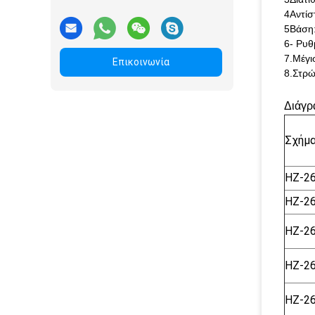
4Αντίσ
5Βάση:
6- Ρυθ
7.Μέγι
Επικοινωνία
8.Στρώ
Διάγρ
Σχήμ
HZ-2
HZ-2
HZ-2
HZ-2
HZ-2