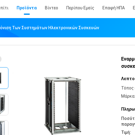
πίτι
Προϊόντα
Βίντεο
Περίπου Εμείς
Επαφή ΗΠΑ
όνιση Των Συστημάτων Ηλεκτρονικών Συσκευών
Εναρμ
συσκ
Λεπτο
Τόπος 
Μάρκα
Πληρω
Ποσότ
παραγγ
Τιμή: