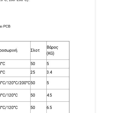
ει PCB
Βάρος
ροσωρινή.
Σλοτ
(KG)
0°C
50
5
0°C
25
3.4
0°C/120°C/200°C
50
5
0°C/120°C
50
4.5
0°C/120°C
50
6.5