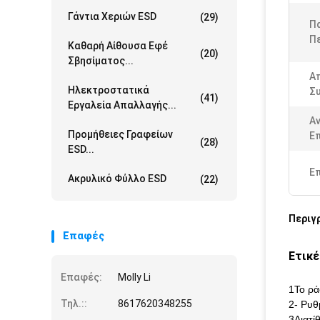
Γάντια Χεριών ESD
(29)
Π
Πε
Καθαρή Αίθουσα Εφέ
(20)
Σβησίματος...
Απ
Ηλεκτροστατικά
Σ
(41)
Εργαλεία Απαλλαγής...
Α
Προμήθειες Γραφείων
Επ
(28)
ESD...
Ε
Ακρυλικό Φύλλο ESD
(22)
Περιγ
Επαφές
Ετικέ
Επαφές:
Molly Li
1Το ρά
Τηλ.::
8617620348255
2- Ρυθμ
3Διατί