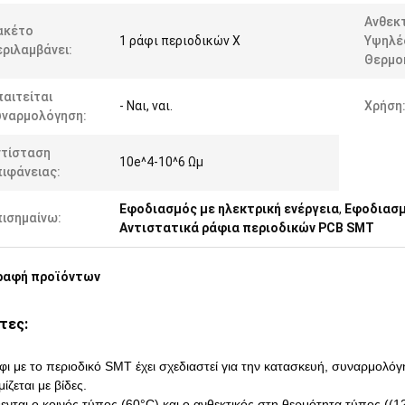
Ανθεκ
ακέτο
1 ράφι περιοδικών Χ
Υψηλέ
ριλαμβάνει:
Θερμο
αιτείται
- Ναι, ναι.
Χρήση
υναρμολόγηση:
ντίσταση
10e^4-10^6 Ωμ
ιφάνειας:
Εφοδιασμός με ηλεκτρική ενέργεια
,
Εφοδιασμ
πισημαίνω:
Αντιστατικά ράφια περιοδικών PCB SMT
ραφή προϊόντων
τες:
φι με το περιοδικό SMT έχει σχεδιαστεί για την κατασκευή, συναρμολ
ίζεται με βίδες.
θενται ο κοινός τύπος (60°C) και ο ανθεκτικός στη θερμότητα τύπος ((