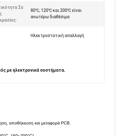
τικότητα Σε
80℃, 120℃ και 200℃ είναι
ς
ανωτέρω διαθέσιμα
κρασίες:
:
Ηλεκτροστατική απαλλαγή
ός με ηλεκτρονικά συστήματα
,
όγηση, αποθήκευση και μεταφορά PCB.
120°C, 160~200°C).