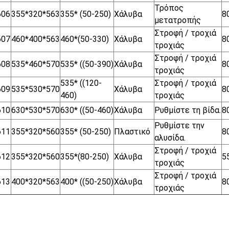
Τρόπος
606
355*320*563
355* (50-250)
Χάλυβα
8
μετατροπής
Στροφή / τροχιά
607
460*400*563
460*(50-330)
Χάλυβα
8
τροχιάς
Στροφή / τροχιά
608
535*460*570
535* ((50-390)
Χάλυβα
8
τροχιάς
535* ((120-
Στροφή / τροχιά
609
535*530*570
Χάλυβα
8
460)
τροχιάς
610
630*530*570
630* ((50-460)
Χάλυβα
Ρυθμίστε τη βίδα.
8
Ρυθμίστε την
611
355*320*560
355* (50-250)
Πλαστικό
8
αλυσίδα.
Στροφή / τροχιά
612
355*320*560
355*(80-250)
Χάλυβα
5
τροχιάς
Στροφή / τροχιά
613
400*320*563
400* ((50-250)
Χάλυβα
8
τροχιάς