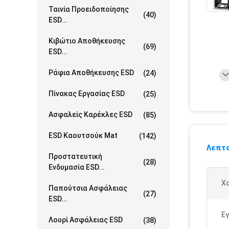
Ταινία Προειδοποίησης
(40)
ESD...
Κιβώτιο Αποθήκευσης
(69)
ESD...
Ράφια Αποθήκευσης ESD
(24)
Πίνακας Εργασίας ESD
(25)
Ασφαλείς Καρέκλες ESD
(85)
ESD Καουτσούκ Mat
(142)
Λεπτο
Προστατευτική
(28)
Ενδυμασία ESD...
Χ
Παπούτσια Ασφάλειας
(27)
ESD...
Εγ
Λουρί Ασφάλειας ESD
(38)