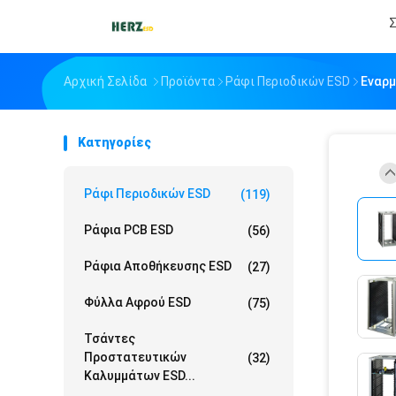
Σ
Αρχική Σελίδα
Προϊόντα
Ράφι Περιοδικών ESD
Εναρμ
Κατηγορίες
Ράφι Περιοδικών ESD
(119)
Ράφια PCB ESD
(56)
Ράφια Αποθήκευσης ESD
(27)
Φύλλα Αφρού ESD
(75)
Τσάντες
Προστατευτικών
(32)
Καλυμμάτων ESD...