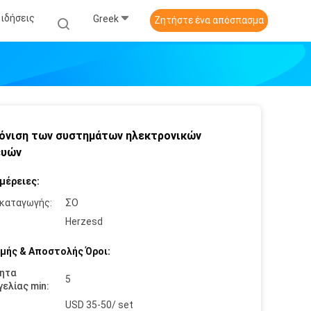
Ειδήσεις
Greek
Ζητήστε ένα απόσπασμα
όνιση των συστημάτων ηλεκτρονικών
ευών
μέρειες:
καταγωγής:
ΣΟ
:
Herzesd
μής & Αποστολής Όροι:
ητα
5
ελίας min:
USD 35-50/ set