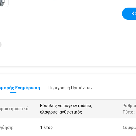
Κ
μερής Ενημέρωση
Περιγραφή Προϊόντων
Εύκολος να συγκεντρώσει,
Ρυθμίσ
αρακτηριστικά:
ελαφρύς, ανθεκτικός
Τύπο:
γύηση:
1 έτος
Συμφω