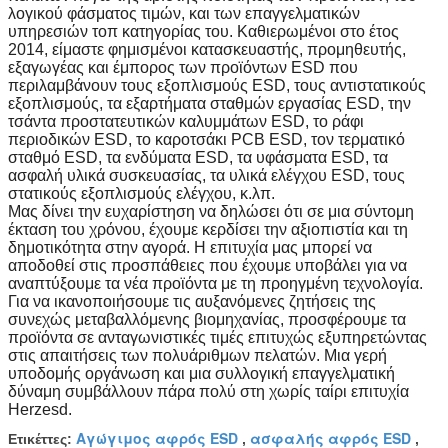
λογικού φάσματος τιμών, και των επαγγελματικών
υπηρεσιών τοπ κατηγορίας του. Καθιερωμένοι στο έτος
2014, είμαστε φημισμένοι κατασκευαστής, προμηθευτής,
εξαγωγέας και έμπορος των προϊόντων ESD που
περιλαμβάνουν τους εξοπλισμούς ESD, τους αντιστατικούς
εξοπλισμούς, τα εξαρτήματα σταθμών εργασίας ESD, την
τσάντα προστατευτικών καλυμμάτων ESD, το ράφι
περιοδικών ESD, το καροτσάκι PCB ESD, τον τερματικό
σταθμό ESD, τα ενδύματα ESD, τα υφάσματα ESD, τα
ασφαλή υλικά συσκευασίας, τα υλικά ελέγχου ESD, τους
στατικούς εξοπλισμούς ελέγχου, κ.λπ.
Μας δίνει την ευχαρίστηση να δηλώσει ότι σε μια σύντομη
έκταση του χρόνου, έχουμε κερδίσει την αξιοπιστία και τη
δημοτικότητα στην αγορά. Η επιτυχία μας μπορεί να
αποδοθεί στις προσπάθειες που έχουμε υποβάλει για να
αναπτύξουμε τα νέα προϊόντα με τη προηγμένη τεχνολογία.
Για να ικανοποιήσουμε τις αυξανόμενες ζητήσεις της
συνεχώς μεταβαλλόμενης βιομηχανίας, προσφέρουμε τα
προϊόντα σε ανταγωνιστικές τιμές επιτυχώς εξυπηρετώντας
στις απαιτήσεις των πολυάριθμων πελατών. Μια γερή
υποδομής οργάνωση και μια συλλογική επαγγελματική
δύναμη συμβάλλουν πάρα πολύ στη χωρίς ταίρι επιτυχία
Herzesd.
Αγώγιμος αφρός ESD
ασφαλής αφρός ESD
Ετικέττες:
,
,