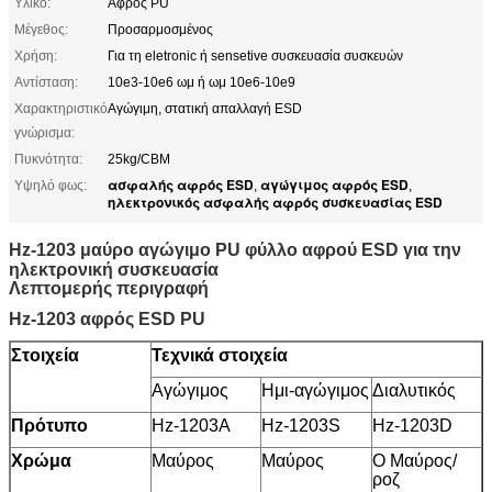
Υλικό:
Αφρός PU
Μέγεθος:
Προσαρμοσμένος
Χρήση:
Για τη eletronic ή sensetive συσκευασία συσκευών
Αντίσταση:
10e3-10e6 ωμ ή ωμ 10e6-10e9
Χαρακτηριστικό
Αγώγιμη, στατική απαλλαγή ESD
γνώρισμα:
Πυκνότητα:
25kg/CBM
ασφαλής αφρός ESD
αγώγιμος αφρός ESD
Υψηλό φως:
,
,
ηλεκτρονικός ασφαλής αφρός συσκευασίας ESD
Hz-1203 μαύρο αγώγιμο PU φύλλο αφρού ESD για την
ηλεκτρονική συσκευασία
Λεπτομερής περιγραφή
Hz-1203 αφρός ESD PU
Στοιχεία
Τεχνικά στοιχεία
Αγώγιμος
Ημι-αγώγιμος
Διαλυτικός
Πρότυπο
Hz-1203A
Hz-1203S
Hz-1203D
Χρώμα
Μαύρος
Μαύρος
Ο Μαύρος/
ροζ