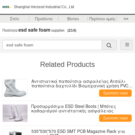
Shanghai Herzesd Industrial Co., Ltd
Σπίτι
Προϊόντα
Βίντεο
Περίπου εμείς
>>
esd safe foam
Ποιότητα
supplier.
(214)
Related Products
Αντιστατικά παπούτσια ασφαλείας Ατσάλι
παπούτσια δαχτυλίδι Βιομηχανική χρήση PVC
σόλα προσαρμοσμένη
Ερώτηση τώρα
Προσαρμόσιμα ESD Steel Boots | Μπότες
καθαρισμού αντιστατικής ασφάλειας
Ερώτηση τώρα
535*530*570 ESD SMT PCB Magazine Rack για