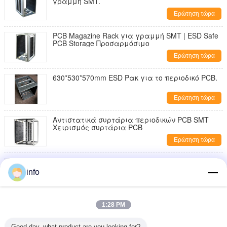
γραμμή SMT.
Ερώτηση τώρα
PCB Magazine Rack για γραμμή SMT | ESD Safe
PCB Storage Προσαρμόσιμο
Ερώτηση τώρα
630*530*570mm ESD Ρακ για το περιοδικό PCB.
Ερώτηση τώρα
Αντιστατικά συρτάρια περιοδικών PCB SMT
Χειρισμός συρτάρια PCB
Ερώτηση τώρα
Χονδρική πώληση PU περιστρεφόμενη αφρό
ESD καρέκλα με πτέρυγα αντιστατικό σκαμνί
info
Εργαστηριακό γραφείο ύφασμα καθαρό
Ερώτηση τώρα
δωμάτιο
Εργονομικά γάντια χειρός ESD που παρέχουν
1:28 PM
άνεση και προστασία από ηλεκτροστατικές
εκπομπές για εργασίες ακριβείας
Ερώτηση τώρα
Good day, what product are you looking for?