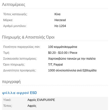
Λεπτομέρειες
Τόπος καταγωγής:
Κίνα
Μάρκα:
Herzesd
Αριθμό μοντέλου:
Hz-1204
Πληρωμής & Αποστολής Όροι
Ποσότητα παραγγελίας min:
100 κομμάτι/κομμάτια
Τιμή:
$0.20 - $10.00 / Piece
Συσκευασία λεπτομέρειες:
Χαρτοκιβώτιο ταινιών με την παλέτα
Όροι πληρωμής:
T/T, Paypal
Δυνατότητα προσφοράς:
1000 σύνολο/σύνολα ανά Εβδομάδα
περιγραφή
φύλλα αφρού ESD
Υλικό:
Αφρός EVA/PU/IXPE
Τύπος:
Αφρός