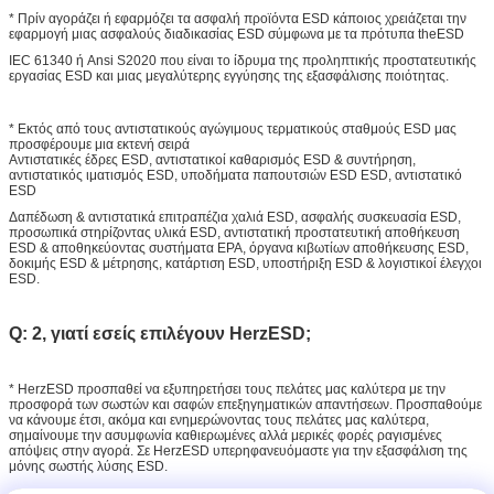
* Πρίν αγοράζει ή εφαρμόζει τα ασφαλή προϊόντα ESD κάποιος χρειάζεται την
εφαρμογή μιας ασφαλούς διαδικασίας ESD σύμφωνα με τα πρότυπα theESD
IEC 61340 ή Ansi S2020 που είναι το ίδρυμα της προληπτικής προστατευτικής
εργασίας ESD και μιας μεγαλύτερης εγγύησης της εξασφάλισης ποιότητας.
* Εκτός από τους αντιστατικούς αγώγιμους τερματικούς σταθμούς ESD μας
προσφέρουμε μια εκτενή σειρά
Αντιστατικές έδρες ESD, αντιστατικοί καθαρισμός ESD & συντήρηση,
αντιστατικός ιματισμός ESD, υποδήματα παπουτσιών ESD ESD, αντιστατικό
ESD
Δαπέδωση & αντιστατικά επιτραπέζια χαλιά ESD, ασφαλής συσκευασία ESD,
προσωπικά στηρίζοντας υλικά ESD, αντιστατική προστατευτική αποθήκευση
ESD & αποθηκεύοντας συστήματα EPA, όργανα κιβωτίων αποθήκευσης ESD,
δοκιμής ESD & μέτρησης, κατάρτιση ESD, υποστήριξη ESD & λογιστικοί έλεγχοι
ESD.
Q: 2, γιατί εσείς επιλέγουν HerzESD;
* HerzESD προσπαθεί να εξυπηρετήσει τους πελάτες μας καλύτερα με την
προσφορά των σωστών και σαφών επεξηγηματικών απαντήσεων. Προσπαθούμε
να κάνουμε έτσι, ακόμα και ενημερώνοντας τους πελάτες μας καλύτερα,
σημαίνουμε την ασυμφωνία καθιερωμένες αλλά μερικές φορές ραγισμένες
απόψεις στην αγορά. Σε HerzESD υπερηφανευόμαστε για την εξασφάλιση της
μόνης σωστής λύσης ESD.