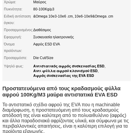
Χρώμα:
Μαύρος
Πυκνότητα:
80-100Kg/μ3
Ειδική αντίσταση
&Omega 10e3-10e6 .cm, 10e6-10e9&Omega .cm
όγκου:
Προσαρμοσμένος:
Διαθέσιμος
Εφαρμογή:
Συσκευασία ηλεκτρονικής
Όνομα
Αφρός ESD EVA
προϊόντων:
Προσαρμόστε:
Die Cut/Size
Αντιστατικός αφρός συσκευασίας ESD
Υψηλό φως:
,
Αντι φύλλα αφρού κλονισμού ESD
,
Αφρός συσκευασίας της EVA ESD
Προστατευόμενα από τους κραδασμούς φύλλα
αφρού 100Kg/M3 μαύρα αντιστατικά EVA ESD
Το αντιστατικό σχέδιο αφρού της EVA που η machinable
διαμόρφωση, η προστατευόμενη από τους κραδασμούς
απόδοσή της είναι καλύτερη από το πολυαιθυλένιο (αφρός)
και άλλα παραδοσιακά αφρίζοντας υλικά, και σύμφωνα με τις
περιβαλλοντικές απαιτήσεις, είναι η καλύτερη επιλογή για τα
προϊόντα εξαγωγής.