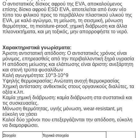
Ο αντιστατικός δίσκος αφρού της EVA, αποκαλούμενος
επίσης δίσκο αφρού ESD EVA, αποτελείται από έναν νέο
τύπο του φιλικού προς το περιβάλλον πλαστικού υλικού της
EVA, με καλό αγώγιμο, τη μείωση, τη σεισμική, μόνωση
θερμότητας, τη moisture-proof, χημική διάβρωση και άλλα
πλεονεκτήματα, και μη τοξικός, μην απορροφήστε το νερό.
Χαρακτηριστικά γνωρίσματα:
Άριστη αντιστατική απόδοση: Ο αντιστατικός χρόνος είναι
μόνιμος, επηρεασθείς από την περιβαλλοντική ξηρά υγρασία
Η απόδοση μείωσης και ελάττωσης είναι άριστη: ανεξάρτητη
και στενή τρύπα φυσαλίδων
Καλή αγωγιμότητα: 10^3-10^9
Υψηλής θερμοκρασίας: Ανώτατη ανοχή θερμοκρασίας
Χημική αντίσταση: ανθεκτικός στους οργανικούς διαλύτες, τα
οξέα κ.λπ.
Καμία χημική διάβρωση: καμία διάβρωση στα συστατικά και
τις συσκευασίες.
Μόνωση θερμότητας, υγιής μόνωση, wear-resistant, μη
εύκολη να χάσει
Καλοί δύο χρόνοι που επεξεργάζονται την απόδοση, εύκολη
να διαμορφώσει.
Στοιχείο
Τεχνικά στοιχεία