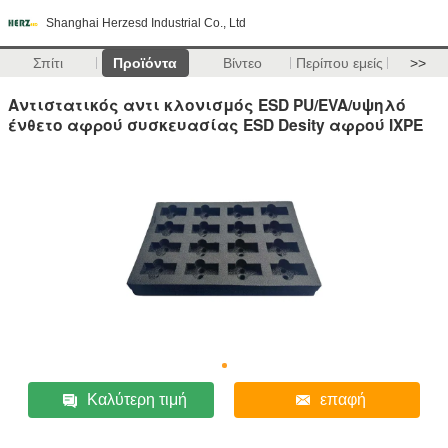
Shanghai Herzesd Industrial Co., Ltd
Σπίτι
Προϊόντα
Βίντεο
Περίπου εμείς
>>
Αντιστατικός αντι κλονισμός ESD PU/EVA/υψηλό
ένθετο αφρού συσκευασίας ESD Desity αφρού IXPE
Καλύτερη τιμή
επαφή