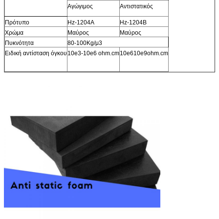
Αγώγιμος
Αντιστατικός
Πρότυπο
Hz-1204A
Hz-1204B
Χρώμα
Μαύρος
Μαύρος
Πυκνότητα
80-100Kg/μ3
Ειδική αντίσταση όγκου
10e3-10e6 ohm.cm
10e610e9ohm.cm