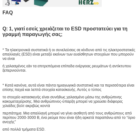
FAQ
Q: 1, γιατί εσείς χρειάζεται το ESD προστατεύει για τη
γραμμή παραγωγής σας;
* Τα ηλεκτρονικά συστατικά ή οι συνελεύσεις σε κίνδυνο από τις ηλεκτροστατικές
απαλλαγές (ESD) είναι μεταξύ εκείνων των ευαίσθητων στοιχείων που μπορούν
να είναι
ή χαλασμένος εάν τα επιτρεπόμενα επίπεδα ενέργειας ρευμάτων ή αντίκτυπου
ξεπερνιούνται.
* Κατά κανόνα, αυτά είναι πάντα ημιαγωγικά συστατικά και τα περισσότερα είναι
επίσης παχιά και λεπτά στοιχεία κατασκευής. Αυτός ο τύπος
το στοιχείο κατασκευής είναι συνήθως χαλασμένο μέσω της ανθρώπινης
κακομεταχείρισης. Μια ανθρώπινος-ύπαρξη μπορεί να χρεώσει διάφορες
χιλιάδες βολτ ακριβώς κοντά
περπάτημα. Μια απαλλαγή μπορεί να γίνει αισθητή από τους ανθρώπους από
περίπου 2000-3000 Β, ένα ρεύμα που είναι ήδη αρκετά παραπάνω από το “όριο
ανοχής”
από πολλά τμήματα ESD.