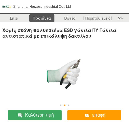
Shanghai Herzesd Industrial Co., Ltd
Σπίτι
Προϊόντα
Βίντεο
Περίπου εμείς
>>
Χωρίς σκόνη πολυεστέρα ESD γάντια ΠΥ Γάντια
αντιστατικά με επικάλυψη δακτύλου
Καλύτερη τιμή
επαφή