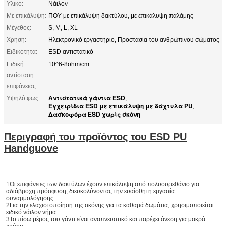
Υλικό:
Νάιλον
Με επικάλυψη:
ΠΟΥ με επικάλυψη δακτύλου, με επικάλυψη παλάμης
Μέγεθος:
S, M, L, XL
Χρήση:
Ηλεκτρονικό εργαστήριο, Προστασία του ανθρώπινου σώματος
Ειδικότητα:
ESD αντιστατικό
Ειδική
10^6-8ohm/cm
αντίσταση
επιφάνειας:
Αντιστατικά γάντια ESD
Υψηλό φως:
,
Εγχειρίδια ESD με επικάλυψη με δάχτυλα PU
,
Δασκοφόρα ESD χωρίς σκόνη
Περιγραφή του προϊόντος του ESD PU
Handguove
1Οι επιφάνειες των δακτύλων έχουν επικάλυψη από πολυουρεθάνιο για 
αδιάβροχη πρόσφυση, διευκολύνοντας την ευαίσθητη εργασία 
συναρμολόγησης.
2Για την ελαχιστοποίηση της σκόνης για τα καθαρά δωμάτια, χρησιμοποιείται 
ειδικό νάιλον νήμα.
3Το πίσω μέρος του γάντι είναι αναπνευστικό και παρέχει άνεση για μακρά 