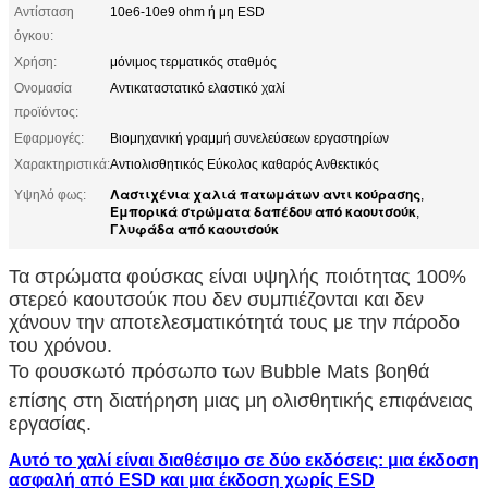
Αντίσταση
10e6-10e9 ohm ή μη ESD
όγκου:
Χρήση:
μόνιμος τερματικός σταθμός
Ονομασία
Αντικαταστατικό ελαστικό χαλί
προϊόντος:
Εφαρμογές:
Βιομηχανική γραμμή συνελεύσεων εργαστηρίων
Χαρακτηριστικά:
Αντιολισθητικός Εύκολος καθαρός Ανθεκτικός
Λαστιχένια χαλιά πατωμάτων αντι κούρασης
Υψηλό φως:
,
Εμπορικά στρώματα δαπέδου από καουτσούκ
,
Γλυφάδα από καουτσούκ
Τα στρώματα φούσκας είναι υψηλής ποιότητας 100%
στερεό καουτσούκ που δεν συμπιέζονται και δεν
χάνουν την αποτελεσματικότητά τους με την πάροδο
του χρόνου.
Το φουσκωτό πρόσωπο των Bubble Mats βοηθά
επίσης στη διατήρηση μιας μη ολισθητικής επιφάνειας
εργασίας.
Αυτό το χαλί είναι διαθέσιμο σε δύο εκδόσεις: μια έκδοση
ασφαλή από ESD και μια έκδοση χωρίς ESD