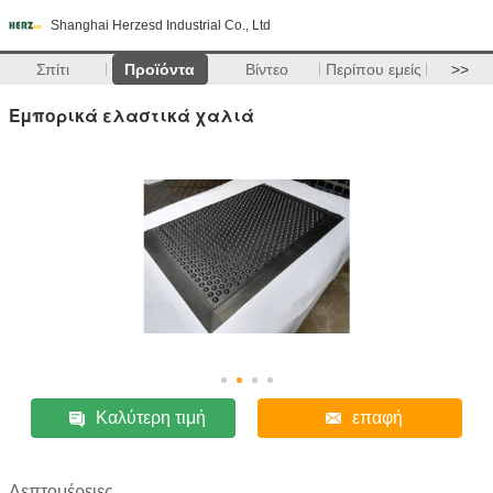
Shanghai Herzesd Industrial Co., Ltd
Σπίτι
Προϊόντα
Βίντεο
Περίπου εμείς
>>
Εμπορικά ελαστικά χαλιά
Καλύτερη τιμή
επαφή
Λεπτομέρειες