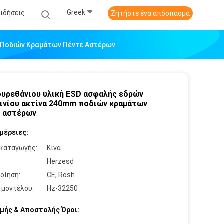
Greek
Ειδήσεις
Ζητήστε ένα απόσπασμα
m Ποδιών Κραμάτων Πέντε Αστέρων
υρεθάνιου υλική ESD ασφαλής εδρών
ινίου ακτίνα 240mm ποδιών κραμάτων
 αστέρων
μέρειες:
καταγωγής:
Κίνα
:
Herzesd
οίηση:
CE, Rosh
 μοντέλου:
Hz-32250
μής & Αποστολής Όροι: