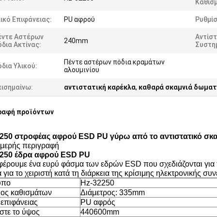
Καθισ
ικό Επιφάνειας:
PU αφρού
Ρυθμίσ
έντε Αστέρων
Αντίσ
240mm
δια Ακτίνας:
Συστη
Πέντε αστέρων πόδια κραμάτων
δια Υλικού:
αλουμινίου
πισημαίνω:
αντιστατική καρέκλα
,
καθαρά σκαμνιά δωματ
ραφή προϊόντων
250 στροφέας αφρού ESD PU γύρω από το αντιστατικό σκα
μερής περιγραφή
2250 έδρα αφρού ESD PU
έρουμε ένα ευρύ φάσμα των εδρών ESD που σχεδιάζονται για
 για το χειριστή κατά τη διάρκεια της κρίσιμης ηλεκτρονικής συ
υπο
Hz-32250
ος καθισμάτων
Διάμετρος: 335mm
 επιφάνειας
PU αφρός
στε το ύψος
440600mm