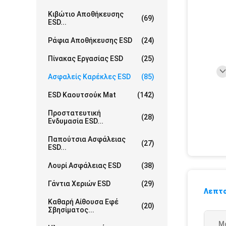
Κιβώτιο Αποθήκευσης
(69)
ESD...
Ράφια Αποθήκευσης ESD
(24)
Πίνακας Εργασίας ESD
(25)
Ασφαλείς Καρέκλες ESD
(85)
ESD Καουτσούκ Mat
(142)
Προστατευτική
(28)
Ενδυμασία ESD...
Παπούτσια Ασφάλειας
(27)
ESD...
Λουρί Ασφάλειας ESD
(38)
Γάντια Χεριών ESD
(29)
Λεπτο
Καθαρή Αίθουσα Εφέ
(20)
Σβησίματος...
Μ