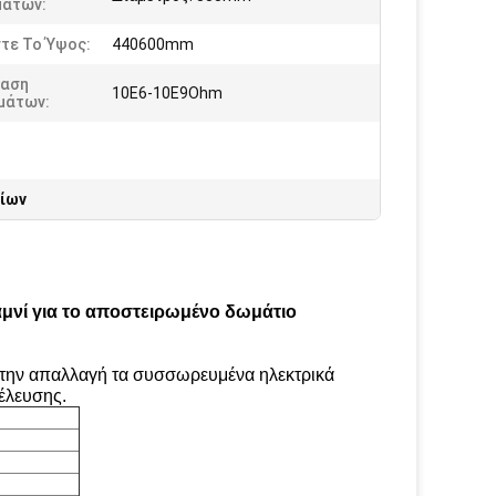
μάτων:
τε Το Ύψος:
440600mm
ταση
10E6-10E9Ohm
μάτων:
ίων
μνί για το αποστειρωμένο δωμάτιο
 την απαλλαγή τα συσσωρευμένα ηλεκτρικά
νέλευσης.