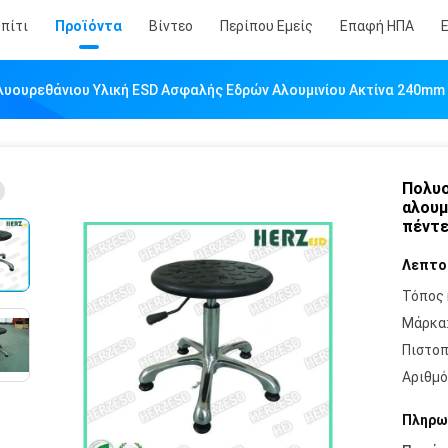
πίτι
Προϊόντα
Βίντεο
Περίπου Εμείς
Επαφή ΗΠΑ
υουρεθάνιου Υλική ESD Ασφαλής Εδρών Αλουμινίου Ακτίνα 240m
Πολυο
αλουμ
πέντε
Λεπτο
Τόπος 
Μάρκα
Πιστοπ
Αριθμό
Πληρω