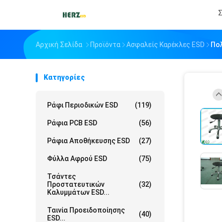
Σ
Αρχική Σελίδα
Προϊόντα
Ασφαλείς Καρέκλες ESD
Πολ
Κατηγορίες
Ράφι Περιοδικών ESD
(119)
Ράφια PCB ESD
(56)
Ράφια Αποθήκευσης ESD
(27)
Φύλλα Αφρού ESD
(75)
Τσάντες
Προστατευτικών
(32)
Καλυμμάτων ESD...
Ταινία Προειδοποίησης
(40)
ESD...