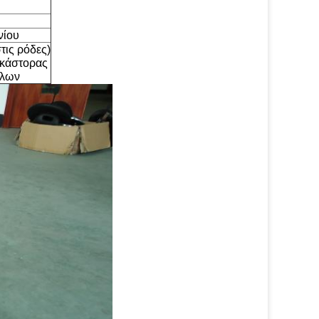
νίου
τις ρόδες)
 κάστορας
λλων