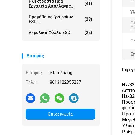
Ηλεκτροστατικά
(41)
Εργαλεία Απαλλαγής...
Υλ
Προμήθειες Γραφείων
(28)
ESD...
Π
Πό
Ακρυλικό Φύλλο ESD
(22)
Πό
Ε
Επαφές
Περιγ
Επαφές:
Stan Zhang
Τηλ.::
8613122355237
Hz-32
Λεπτο
Hz-3
Προσφ
φορτία
Πρότ
Επικοινωνία
Μέγεθ
Υλικό
Ρυθμί