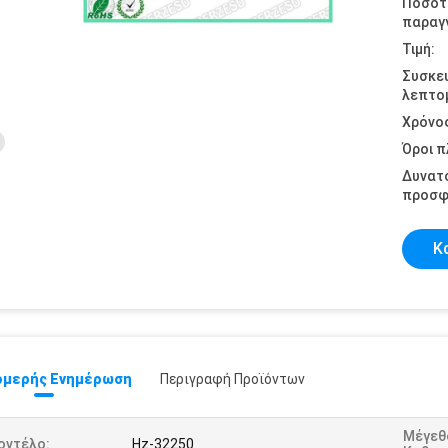
Ποσότ
παραγγ
Τιμή:
Συσκε
λεπτομ
Χρόνο
Όροι 
Δυνατ
προσφ
Κ
μερής Ενημέρωση
Περιγραφή Προϊόντων
Μέγεθ
οντέλο:
Hz-32250