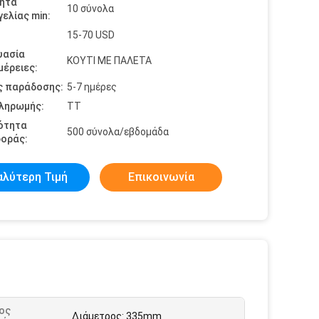
ητα
10 σύνολα
ελίας min:
15-70 USD
υασία
ΚΟΥΤΙ ΜΕ ΠΑΛΕΤΑ
έρειες:
ς παράδοσης:
5-7 ημέρες
πληρωμής:
TT
ότητα
500 σύνολα/εβδομάδα
οράς:
αλύτερη Τιμή
Επικοινωνία
ος
Διάμετρος: 335mm