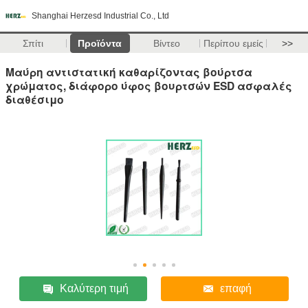
Shanghai Herzesd Industrial Co., Ltd
Σπίτι
Προϊόντα
Βίντεο
Περίπου εμείς
>>
Μαύρη αντιστατική καθαρίζοντας βούρτσα
χρώματος, διάφορο ύφος βουρτσών ESD ασφαλές
διαθέσιμο
Καλύτερη τιμή
επαφή