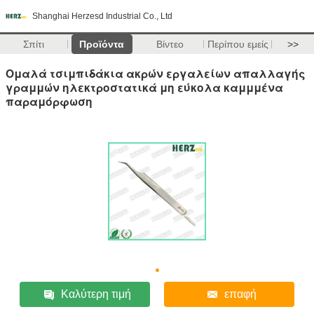
Shanghai Herzesd Industrial Co., Ltd
Σπίτι
Προϊόντα
Βίντεο
Περίπου εμείς
>>
Ομαλά τσιμπιδάκια ακρών εργαλείων απαλλαγής
γραμμών ηλεκτροστατικά μη εύκολα καμμμένα
παραμόρφωση
Καλύτερη τιμή
επαφή