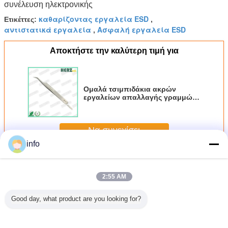
συνέλευση ηλεκτρονικής
καθαρίζοντας εργαλεία ESD
Ετικέττες:
,
αντιστατικά εργαλεία
Ασφαλή εργαλεία ESD
,
Αποκτήστε την καλύτερη τιμή για
Ομαλά τσιμπιδάκια ακρών
εργαλείων απαλλαγής γραμμών
ηλεκτροστατικά μη εύκολα
καμμμένα παραμόρφωση
Να συνεχίσει
info
ηλεκτροστατικά εργαλεία απαλλαγής
Περισσότεροι
2:55 AM
Good day, what product are you looking for?
χανική
IEC61340 ESD
Ατσάλι από
Υψηλής
Στατι
σα Μπάρα
Εργαλεία
ανοξείδωτο
ποιότητας ESD
Απομάκ