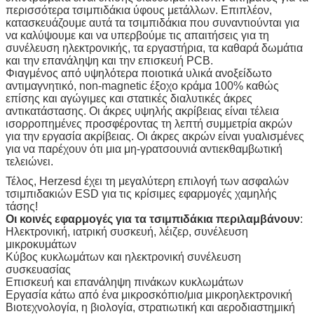
περισσότερα τσιμπιδάκια ύφους μετάλλων. Επιπλέον,
κατασκευάζουμε αυτά τα τσιμπιδάκια που συναντιούνται για
να καλύψουμε και να υπερβούμε τις απαιτήσεις για τη
συνέλευση ηλεκτρονικής, τα εργαστήρια, τα καθαρά δωμάτια
και την επανάληψη και την επισκευή PCB.
Φιαγμένος από υψηλότερα ποιοτικά υλικά ανοξείδωτο
αντιμαγνητικό, non-magnetic έξοχο κράμα 100% καθώς
επίσης και αγώγιμες και στατικές διαλυτικές άκρες
αντικατάστασης. Οι άκρες υψηλής ακρίβειας είναι τέλεια
ισορροπημένες προσφέροντας τη λεπτή συμμετρία ακρών
για την εργασία ακρίβειας. Οι άκρες ακρών είναι γυαλισμένες
για να παρέχουν ότι μια μη-γρατσουνιά αντιεκθαμβωτική
τελειώνει.
Τέλος, Herzesd έχει τη μεγαλύτερη επιλογή των ασφαλών
τσιμπιδακιών ESD για τις κρίσιμες εφαρμογές χαμηλής
τάσης!
Οι κοινές εφαρμογές για τα τσιμπιδάκια περιλαμβάνουν
:
Ηλεκτρονική, ιατρική συσκευή, λέιζερ, συνέλευση
μικροκυμάτων
Κύβος κυκλωμάτων και ηλεκτρονική συνέλευση
συσκευασίας
Επισκευή και επανάληψη πινάκων κυκλωμάτων
Εργασία κάτω από ένα μικροσκόπιο/μια μικροηλεκτρονική
Βιοτεχνολογία, η βιολογία, στρατιωτική και αεροδιαστημική