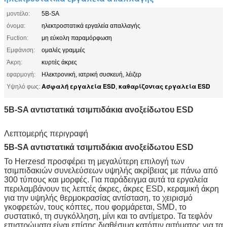
μοντέλο:
5B-SA
όνομα:
ηλεκτροστατικά εργαλεία απαλλαγής
Fuction:
μη εύκολη παραμόρφωση
Εμφάνιση:
ομαλές γραμμές
Άκρη:
κυρτές άκρες
εφαρμογή:
Ηλεκτρονική, ιατρική συσκευή, λέιζερ
Ασφαλή εργαλεία ESD
καθαρίζοντας εργαλεία ESD
Υψηλό φως:
,
5B-SA αντιστατικά τσιμπιδάκια ανοξείδωτου ESD
Λεπτομερής περιγραφή
5B-SA αντιστατικά τσιμπιδάκια ανοξείδωτου ESD
Το Herzesd προσφέρει τη μεγαλύτερη επιλογή των
τσιμπιδακιών συνελεύσεων υψηλής ακρίβειας με πάνω από
300 τύπους και μορφές. Για παράδειγμα αυτά τα εργαλεία
περιλαμβάνουν τις λεπτές άκρες, άκρες ESD, κεραμική άκρη
για την υψηλής θερμοκρασίας αντίσταση, το χειρισμό
γκοφρετών, τους κόπτες, που φορμάρεται, SMD, το
συστατικό, τη συγκόλληση, μίνι και το αντίμετρο. Τα τεφλόν
επιστρώματα είναι επίσης διαθέσιμα κατόπιν αιτήματος για τα