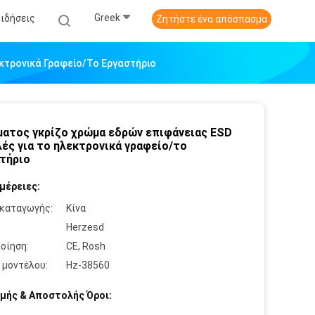
Greek
Ειδήσεις
Ζητήστε ένα απόσπασμα
κτρονικά Γραφείο/το Εργαστήριο
ατος γκρίζο χρώμα εδρών επιφάνειας ESD
ές για το ηλεκτρονικά γραφείο/το
τήριο
μέρειες:
καταγωγής:
Κίνα
:
Herzesd
οίηση:
CE, Rosh
 μοντέλου:
Hz-38560
μής & Αποστολής Όροι: