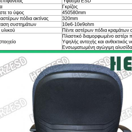
 επιφάνειας
Ύφασμα ESD
α
Γκρίζος
στε το ύψος
450580mm
 αστέρων πόδια ακτίνας
320mm
ταση συστημάτων
10e6-10e9ohm
 υλικού
Πέντε αστέρων πόδια κραμάτων 
Πλαστικό διαμορφωμένο αστέρι πό
στοιχείο
Υψηλής αντοχής και ανθεκτικός 
Ενσωματωμένη αγώγιμη αλυσίδα