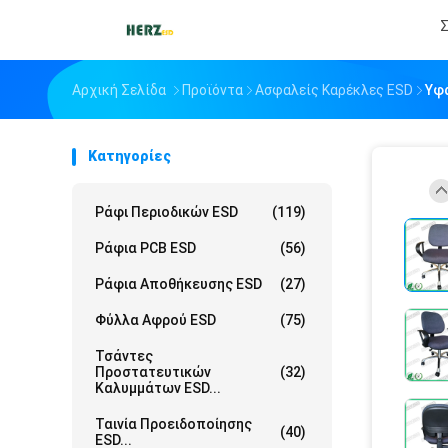
Σ
Αρχική Σελίδα
Προϊόντα
Ασφαλείς Καρέκλες ESD
Υφά
Κατηγορίες
Ράφι Περιοδικών ESD
(119)
Ράφια PCB ESD
(56)
Ράφια Αποθήκευσης ESD
(27)
Φύλλα Αφρού ESD
(75)
Τσάντες
Προστατευτικών
(32)
Καλυμμάτων ESD...
Ταινία Προειδοποίησης
(40)
ESD...