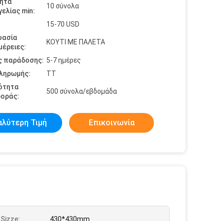
ητα
10 σύνολα
ελίας min:
15-70 USD
υασία
ΚΟΥΤΙ ΜΕ ΠΑΛΕΤΑ
έρειες:
ς παράδοσης:
5-7 ημέρες
πληρωμής:
TT
ότητα
500 σύνολα/εβδομάδα
οράς:
αλύτερη Τιμή
Επικοινωνία
Sizze:
430*430mm