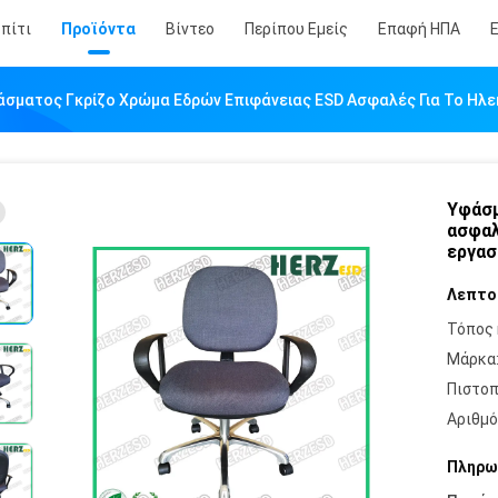
πίτι
Προϊόντα
Βίντεο
Περίπου Εμείς
Επαφή ΗΠΑ
σματος Γκρίζο Χρώμα Εδρών Επιφάνειας ESD Ασφαλές Για Το Ηλε
Υφάσμ
ασφαλ
εργασ
Λεπτο
Τόπος 
Μάρκα
Πιστοπ
Αριθμό
Πληρω