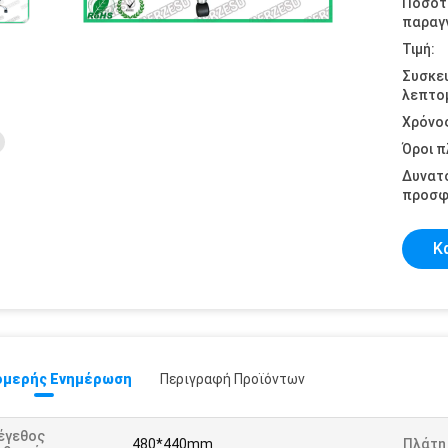
Ποσότ
παραγγ
Τιμή:
Συσκε
λεπτομ
Χρόνο
Όροι 
Δυνατ
προσφ
Κ
μερής Ενημέρωση
Περιγραφή Προϊόντων
έγεθος
480*440mm
Πλάτη 