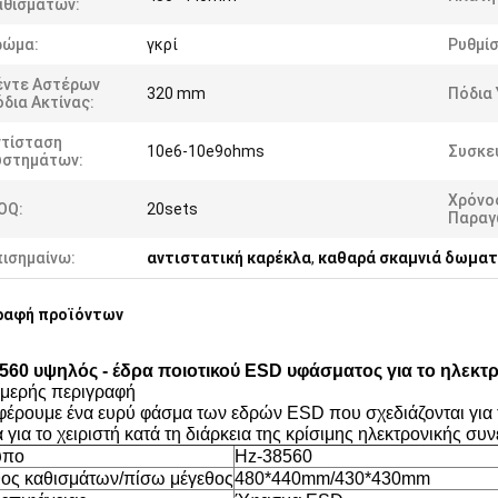
αθισμάτων:
ρώμα:
γκρί
Ρυθμίσ
έντε Αστέρων
320 mm
Πόδια 
δια Ακτίνας:
ντίσταση
10e6-10e9ohms
Συσκε
υστημάτων:
Χρόνο
OQ:
20sets
Παραγ
πισημαίνω:
αντιστατική καρέκλα
,
καθαρά σκαμνιά δωματ
ραφή προϊόντων
560 υψηλός - έδρα ποιοτικού ESD υφάσματος για το ηλεκτρ
μερής περιγραφή
έρουμε ένα ευρύ φάσμα των εδρών ESD που σχεδιάζονται για
 για το χειριστή κατά τη διάρκεια της κρίσιμης ηλεκτρονικής συ
υπο
Hz-38560
ος καθισμάτων/πίσω μέγεθος
480*440mm/430*430mm