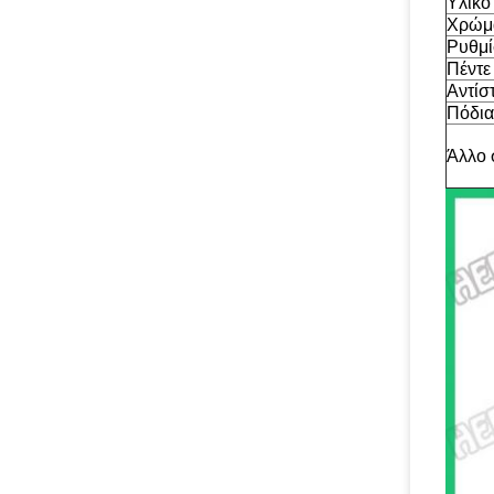
Υλικό
Χρώμ
Ρυθμί
Πέντε
Αντίσ
Πόδια
Άλλο 