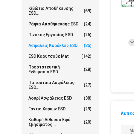
Κιβώτιο Αποθήκευσης
(69)
ESD...
Ράφια Αποθήκευσης ESD
(24)
Πίνακας Εργασίας ESD
(25)
Ασφαλείς Καρέκλες ESD
(85)
ESD Καουτσούκ Mat
(142)
Προστατευτική
(28)
Ενδυμασία ESD...
Παπούτσια Ασφάλειας
(27)
ESD...
Λουρί Ασφάλειας ESD
(38)
Γάντια Χεριών ESD
(29)
Λεπτο
Καθαρή Αίθουσα Εφέ
(20)
Σβησίματος...
Μ