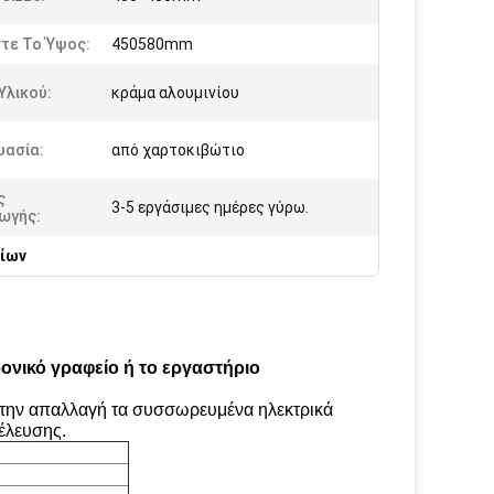
τε Το Ύψος:
450580mm
Υλικού:
κράμα αλουμινίου
υασία:
από χαρτοκιβώτιο
ς
3-5 εργάσιμες ημέρες γύρω.
ωγής:
ίων
ονικό γραφείο ή το εργαστήριο
 την απαλλαγή τα συσσωρευμένα ηλεκτρικά
νέλευσης.