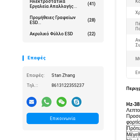
Ηλεκτροστατικά
Κ
(41)
Εργαλεία Απαλλαγής...
Χ
Προμήθειες Γραφείων
(28)
ESD...
Π
Πό
Ακρυλικό Φύλλο ESD
(22)
Α
Σ
Επαφές
M
Ε
Επαφές:
Stan Zhang
Τηλ.::
8613122355237
Περιγ
Hz-38
Λεπτο
Προσφ
Επικοινωνία
φορτία
Πρότ
Μέγεθ