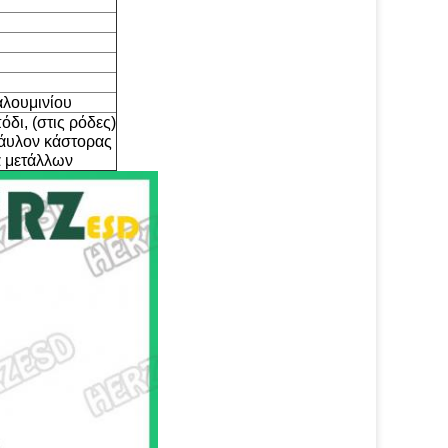
αλουμινίου
δι, (στις ρόδες)
νάυλον κάστορας
 μετάλλων