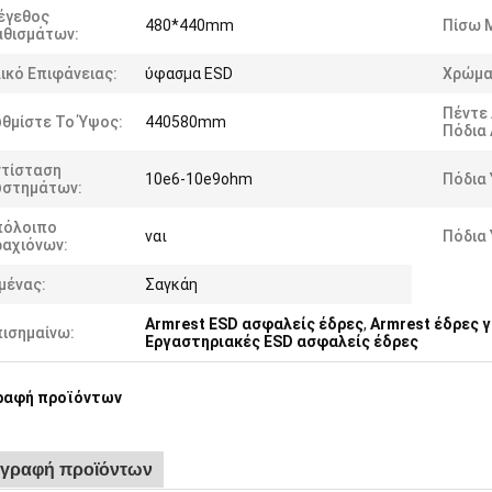
έγεθος
480*440mm
Πίσω 
αθισμάτων:
ικό Επιφάνειας:
ύφασμα ESD
Χρώμα
Πέντε
θμίστε Το Ύψος:
440580mm
Πόδια 
ντίσταση
10e6-10e9ohm
Πόδια 
υστημάτων:
πόλοιπο
ναι
Πόδια
ραχιόνων:
μένας:
Σαγκάη
Armrest ESD ασφαλείς έδρες
,
Armrest έδρες 
πισημαίνω:
Εργαστηριακές ESD ασφαλείς έδρες
ραφή προϊόντων
ιγραφή προϊόντων