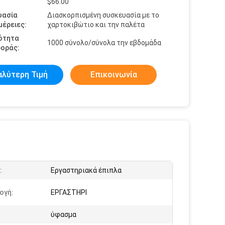
$66.00
υασία
Διασκορπισμένη συσκευασία με το
έρειες:
χαρτοκιβώτιο και την παλέτα
ότητα
1000 σύνολο/σύνολα την εβδομάδα
οράς:
αλύτερη Τιμή
Επικοινωνία
:
Εργαστηριακά έπιπλα
ογή:
ΕΡΓΑΣΤΗΡΙ
ύφασμα