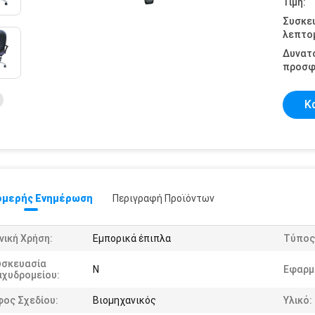
Τιμή:
Συσκε
λεπτομ
Δυνατ
προσφ
Κ
μερής Ενημέρωση
Περιγραφή Προϊόντων
νική Χρήση:
Εμπορικά έπιπλα
Τύπος
υσκευασία
Ν
Εφαρμ
αχυδρομείου:
φος Σχεδίου:
Βιομηχανικός
Υλικό: