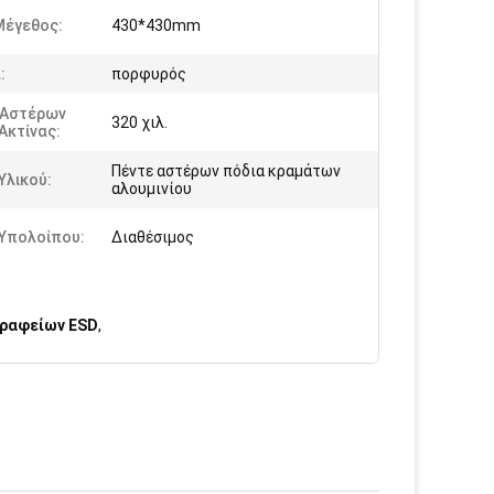
Μέγεθος:
430*430mm
:
πορφυρός
 Αστέρων
320 χιλ.
Ακτίνας:
Πέντε αστέρων πόδια κραμάτων
Υλικού:
αλουμινίου
 Υπολοίπου:
Διαθέσιμος
γραφείων ESD
,