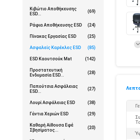
Κιβώτιο Αποθήκευσης
(69)
ESD...
Ράφια Αποθήκευσης ESD
(24)
Πίνακας Εργασίας ESD
(25)
Ασφαλείς Καρέκλες ESD
(85)
ESD Καουτσούκ Mat
(142)
Προστατευτική
(28)
Ενδυμασία ESD...
Παπούτσια Ασφάλειας
Λεπτο
(27)
ESD...
Λουρί Ασφάλειας ESD
(38)
Γε
Γάντια Χεριών ESD
(29)
Σ
Τ
Καθαρή Αίθουσα Εφέ
(20)
Σβησίματος...
Ύ