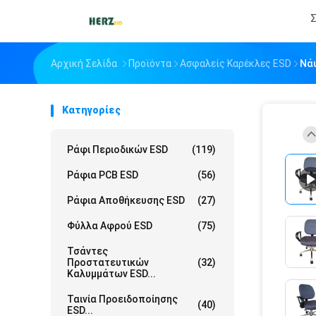
Σ
Αρχική Σελίδα
Προϊόντα
Ασφαλείς Καρέκλες ESD
Νά
Κατηγορίες
Ράφι Περιοδικών ESD
(119)
Ράφια PCB ESD
(56)
Ράφια Αποθήκευσης ESD
(27)
Φύλλα Αφρού ESD
(75)
Τσάντες
Προστατευτικών
(32)
Καλυμμάτων ESD...
Ταινία Προειδοποίησης
(40)
ESD...