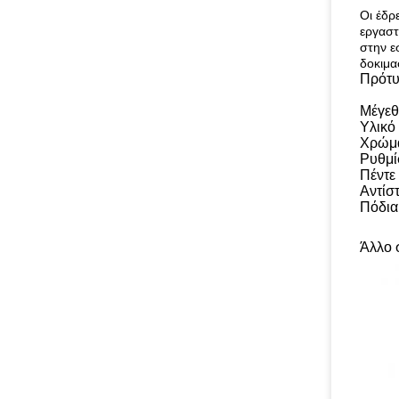
Οι έδρ
εργαστ
στην ε
δοκιμα
Πρότ
Μέγεθ
Υλικό
Χρώμ
Ρυθμί
Πέντε
Αντίσ
Πόδια
Άλλο 