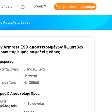
Greek
Ειδήσεις
Ζητήστε ένα απόσπασμα
ς Ασφαλείς Έδρες
ν Armrest ESD αποστειρωμένων δωματίων
ρων πορφυρές ασφαλείς έδρες
μέρειες:
καταγωγής:
Jiangsu, Κίνα
:
Herzesd
 μοντέλου:
Hz-38560
μής & Αποστολής Όροι:
ητα
>=10 σύνολα
ελίας min: