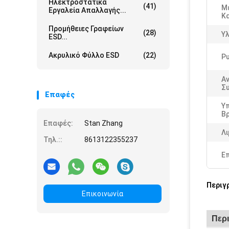
Ηλεκτροστατικά
(41)
Μ
Εργαλεία Απαλλαγής...
Κ
Προμήθειες Γραφείων
(28)
Υλ
ESD...
Ακρυλικό Φύλλο ESD
(22)
Ρυ
Α
Σ
Επαφές
Υ
Β
Επαφές:
Stan Zhang
Λι
Τηλ.::
8613122355237
Ε
Περιγ
Επικοινωνία
Περ