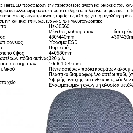
ες HerzESD προσφέρουν την περισσότερες άνεση και διάρκεια που κάνου
ήρια και άλλες εφαρμογές όπου τα σκληρά έπιπλα είναι σημαντικά. Το 
στίαση στους συγκεκριμένους τομείς της πλάτης για τη μεγαλύτερη άνε
σμένη και είναι επικυρωμένο ANSI/BIFMA υποχωρητικό.
υπο
Hz-38560
Μέγεθος καθισμάτων
Πίσω μέγ
ος
480*440mm
430*430
 επιφάνειας
Ύφασμα ESD
α
Πορφυρός
στε το ύψος
440580mm
 αστέρων πόδια ακτίνας
320 χιλ.
ταση συστημάτων
10e6-10e9ohm
 υλικού
Πέντε αστέρων πόδια κραμάτων αλουμι
Πλαστικό διαμορφωμένο αστέρι πόδι, (σ
Υψηλής αντοχής και ανθεκτικός νάυλον
στοιχείο
Ενσωματωμένη αγώγιμη αλυσίδα μετά