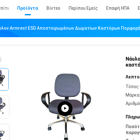
πίτι
Προϊόντα
Βίντεο
Περίπου Εμείς
Επαφή ΗΠΑ
υλον Armrest ESD Αποστειρωμένων Δωματίων Καστόρων Πορφυρέ
Νάυλο
καστό
Λεπτο
Τόπος 
Μάρκα
Αριθμό
Πληρω
Ποσότ
παραγγ