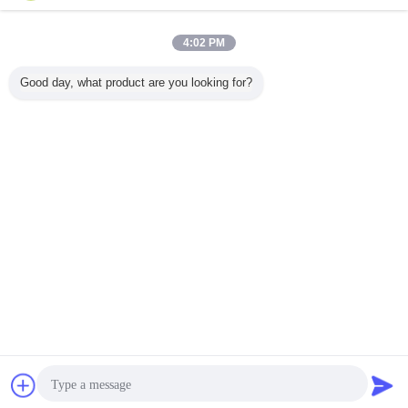
συνεργάτες μας, μένουμε ισχυροί και άγρυπνοι στους σεβασμούς στις πιθανές
βελτιώσεις ή τις νέες λύσεις στην αντιμετώπιση και τον έλεγχο της στατικής
ηλεκτρικής ενέργειας.
4:02 PM
γάντια προστασίας ESD
Ετικέττες:
,
Good day, what product are you looking for?
αντιστατικά γάντια χεριών
Ασφαλή γάντια ESD
,
Αποκτήστε την καλύτερη τιμή για
100% το ύφασμα
αποστειρωμένων δωματίων ESD
πολυεστέρα φορά γάντια στο
διπλό δευτερεύον λωρίδα
Να συνεχίσει
Γάντια χεριών ESD
Περισσότεροι
Επικοινωνία
Ζητήστε ένα