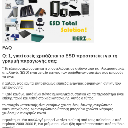
FAQ
Q: 1, γιατί εσείς χρειάζεται το ESD προστατεύει για τη
γραμμή παραγωγής σας;
* Τα ηλεκτρονικά συστατικά ή οι συνελεύσεις σε κίνδυνο από τις ηλεκτροστατικές
απαλλαγές (ESD) είναι μεταξύ εκείνων των ευαίσθητων στοιχείων που μπορούν
να είναι
ή χαλασμένος εάν τα επιτρεπόμενα επίπεδα ενέργειας ρευμάτων ή αντίκτυπου
ξεπερνιούνται.
* Κατά κανόνα, αυτά είναι πάντα ημιαγωγικά συστατικά και τα περισσότερα είναι
επίσης παχιά και λεπτά στοιχεία κατασκευής. Αυτός ο τύπος
το στοιχείο κατασκευής είναι συνήθως χαλασμένο μέσω της ανθρώπινης
κακομεταχείρισης. Μια ανθρώπινος-ύπαρξη μπορεί να χρεώσει διάφορες
χιλιάδες βολτ ακριβώς κοντά
περπάτημα. Μια απαλλαγή μπορεί να γίνει αισθητή από τους ανθρώπους από
περίπου 2000-3000 Β, ένα ρεύμα που είναι ήδη αρκετά παραπάνω από το “όριο