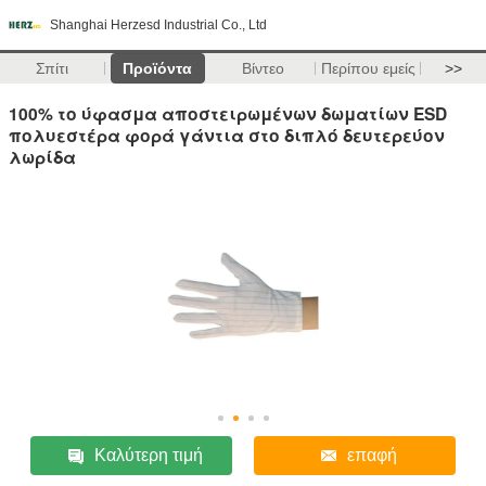
Shanghai Herzesd Industrial Co., Ltd
Σπίτι
Προϊόντα
Βίντεο
Περίπου εμείς
>>
100% το ύφασμα αποστειρωμένων δωματίων ESD
πολυεστέρα φορά γάντια στο διπλό δευτερεύον
λωρίδα
Καλύτερη τιμή
επαφή