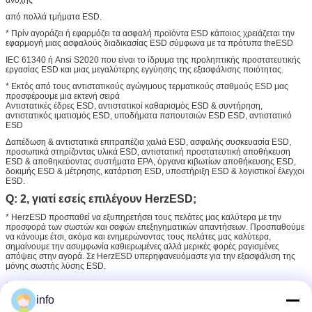
ανοχής”
από πολλά τμήματα ESD.
* Πρίν αγοράζει ή εφαρμόζει τα ασφαλή προϊόντα ESD κάποιος χρειάζεται την
εφαρμογή μιας ασφαλούς διαδικασίας ESD σύμφωνα με τα πρότυπα theESD
IEC 61340 ή Ansi S2020 που είναι το ίδρυμα της προληπτικής προστατευτικής
εργασίας ESD και μιας μεγαλύτερης εγγύησης της εξασφάλισης ποιότητας.
* Εκτός από τους αντιστατικούς αγώγιμους τερματικούς σταθμούς ESD μας
προσφέρουμε μια εκτενή σειρά
Αντιστατικές έδρες ESD, αντιστατικοί καθαρισμός ESD & συντήρηση,
αντιστατικός ιματισμός ESD, υποδήματα παπουτσιών ESD ESD, αντιστατικό
ESD
Δαπέδωση & αντιστατικά επιτραπέζια χαλιά ESD, ασφαλής συσκευασία ESD,
προσωπικά στηρίζοντας υλικά ESD, αντιστατική προστατευτική αποθήκευση
ESD & αποθηκεύοντας συστήματα EPA, όργανα κιβωτίων αποθήκευσης ESD,
δοκιμής ESD & μέτρησης, κατάρτιση ESD, υποστήριξη ESD & λογιστικοί έλεγχοι
ESD.
Q: 2, γιατί εσείς επιλέγουν HerzESD;
* HerzESD προσπαθεί να εξυπηρετήσει τους πελάτες μας καλύτερα με την
προσφορά των σωστών και σαφών επεξηγηματικών απαντήσεων. Προσπαθούμε
να κάνουμε έτσι, ακόμα και ενημερώνοντας τους πελάτες μας καλύτερα,
σημαίνουμε την ασυμφωνία καθιερωμένες αλλά μερικές φορές ραγισμένες
απόψεις στην αγορά. Σε HerzESD υπερηφανευόμαστε για την εξασφάλιση της
μόνης σωστής λύσης ESD.
* Για να συνεχίσουμε αυτό το όραμα χρειαζόμαστε τους αξιόπιστους
κατασκευαστές και τους προμηθευτές ESD στο οποίο μπορούμε πάντα να
info
βασιστούμε. Το HerzESD είναι στερεός συνεργάτης και μαζί με τους διεθνείς