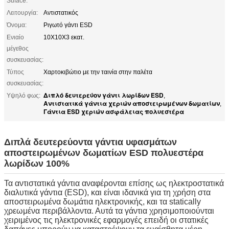
Suface:
Λειτουργία:
Αντιστατικός
Όνομα:
Ριγωτό γάντι ESD
Ενιαίο
10X10X3 εκατ.
μέγεθος
συσκευασίας:
Τύπος
Χαρτοκιβώτιο με την ταινία στην παλέτα
συσκευασίας:
Διπλό δευτερεύον γάντι λωρίδων ESD
Υψηλό φως:
,
Αντιστατικά γάντια χεριών αποστειρωμένων δωματίων
,
Γάντια ESD χεριών ασφάλειας πολυεστέρα
Διπλά δευτερεύοντα γάντια υφασμάτων
αποστειρωμένων δωματίων ESD πολυεστέρα
λωρίδων 100%
Τα αντιστατικά γάντια αναφέρονται επίσης ως ηλεκτροστατικά
διαλυτικά γάντια (ESD), και είναι ιδανικά για τη χρήση στα
αποστειρωμένα δωμάτια ηλεκτρονικής, και τα statically
χρεωμένα περιβάλλοντα. Αυτά τα γάντια χρησιμοποιούνται
χειριμένος τις ηλεκτρονικές εφαρμογές επειδή οι στατικές