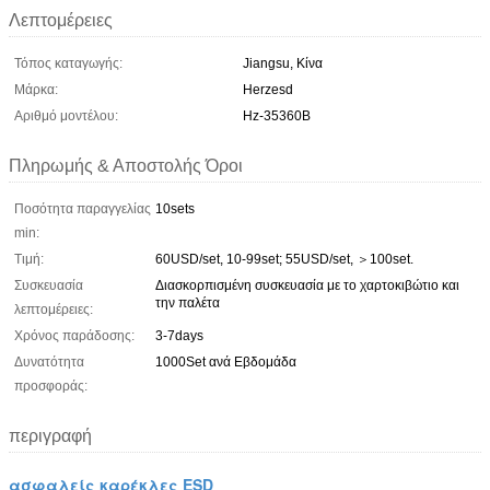
Λεπτομέρειες
Τόπος καταγωγής:
Jiangsu, Κίνα
Μάρκα:
Herzesd
Αριθμό μοντέλου:
Hz-35360B
Πληρωμής & Αποστολής Όροι
Ποσότητα παραγγελίας
10sets
min:
Τιμή:
60USD/set, 10-99set; 55USD/set, ＞100set.
Συσκευασία
Διασκορπισμένη συσκευασία με το χαρτοκιβώτιο και
την παλέτα
λεπτομέρειες:
Χρόνος παράδοσης:
3-7days
Δυνατότητα
1000Set ανά Εβδομάδα
προσφοράς:
περιγραφή
ασφαλείς καρέκλες ESD