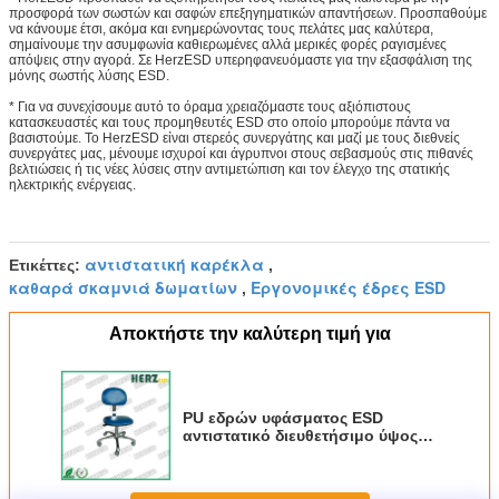
προσφορά των σωστών και σαφών επεξηγηματικών απαντήσεων. Προσπαθούμε
να κάνουμε έτσι, ακόμα και ενημερώνοντας τους πελάτες μας καλύτερα,
σημαίνουμε την ασυμφωνία καθιερωμένες αλλά μερικές φορές ραγισμένες
απόψεις στην αγορά. Σε HerzESD υπερηφανευόμαστε για την εξασφάλιση της
μόνης σωστής λύσης ESD.
* Για να συνεχίσουμε αυτό το όραμα χρειαζόμαστε τους αξιόπιστους
κατασκευαστές και τους προμηθευτές ESD στο οποίο μπορούμε πάντα να
βασιστούμε. Το HerzESD είναι στερεός συνεργάτης και μαζί με τους διεθνείς
συνεργάτες μας, μένουμε ισχυροί και άγρυπνοι στους σεβασμούς στις πιθανές
βελτιώσεις ή τις νέες λύσεις στην αντιμετώπιση και τον έλεγχο της στατικής
ηλεκτρικής ενέργειας.
αντιστατική καρέκλα
Ετικέττες:
,
καθαρά σκαμνιά δωματίων
Εργονομικές έδρες ESD
,
Αποκτήστε την καλύτερη τιμή για
PU εδρών υφάσματος ESD
αντιστατικό διευθετήσιμο ύψος
σκαμνιών εργασίας δέρματος