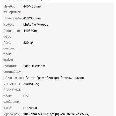
Μέγεθος
440*410mm
καθισμάτων:
Πίσω μέγεθος:
410*300mm
Χρώμα:
Μπλε ή ο Μαύρος
Ρυθμίστε το
440580mm
ύψος:
Πέντε
320 χιλ.
αστέρων
πόδια
ακτίνας:
Αντίσταση
10e6-10e9ohm
συστημάτων:
Πόδια υλικού:
Πέντε αστέρων πόδια κραμάτων αλουμινίου
ΥΠΟΛΟΙΠΟ
Διαθέσιμος
ΒΡΑΧΙΟΝΩΝ:
πόδια
ΝΑΙ
υπολοίπου:
Υλικό:
PU δέρμα
10e9ohm διευθετήσιμη αντιστατική έδρα
Υψηλό φως:
,