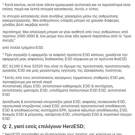
* Κατά κανόνα, αυτά είναι πάντα ημιαγωγικά συστατικά και τα περισσότερα είναι
επίσης παχιά και λεπτά στοιχεία κατασκευής. Αυτός ο τύπος
το στοιχείο κατασκευής είναι συνήθως χαλασμένο μέσω της ανθρώπινης
κακομεταχείρισης. Μια ανθρώπινος-ύπαρξη μπορεί να χρεώσει διάφορες
χιλιάδες βολτ ακριβώς κοντά
περπάτημα. Μια απαλλαγή μπορεί να γίνει αισθητή από τους ανθρώπους από
περίπου 2000-3000 Β, ένα ρεύμα που είναι ήδη αρκετά παραπάνω από το “όριο
ανοχής”
από πολλά τμήματα ESD.
* Πρίν αγοράζει ή εφαρμόζει τα ασφαλή προϊόντα ESD κάποιος χρειάζεται την
εφαρμογή μιας ασφαλούς διαδικασίας ESD σύμφωνα με τα πρότυπα theESD
IEC 61340 ή Ansi S2020 που είναι το ίδρυμα της προληπτικής προστατευτικής
εργασίας ESD και μιας μεγαλύτερης εγγύησης της εξασφάλισης ποιότητας.
* Εκτός από τους αντιστατικούς αγώγιμους τερματικούς σταθμούς ESD μας
προσφέρουμε μια εκτενή σειρά
Αντιστατικές έδρες ESD, αντιστατικοί καθαρισμός ESD & συντήρηση,
αντιστατικός ιματισμός ESD, υποδήματα παπουτσιών ESD ESD, αντιστατικό
ESD
Δαπέδωση & αντιστατικά επιτραπέζια χαλιά ESD, ασφαλής συσκευασία ESD,
προσωπικά στηρίζοντας υλικά ESD, αντιστατική προστατευτική αποθήκευση
ESD & αποθηκεύοντας συστήματα EPA, όργανα κιβωτίων αποθήκευσης ESD,
δοκιμής ESD & μέτρησης, κατάρτιση ESD, υποστήριξη ESD & λογιστικοί έλεγχοι
ESD.
Q: 2, γιατί εσείς επιλέγουν HerzESD;
* HerzESD προσπαθεί να εξυπηρετήσει τους πελάτες μας καλύτερα με την