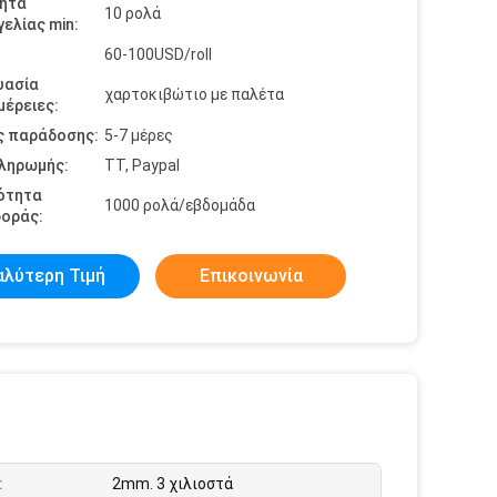
ητα
10 ρολά
ελίας min:
60-100USD/roll
υασία
χαρτοκιβώτιο με παλέτα
έρειες:
ς παράδοσης:
5-7 μέρες
πληρωμής:
TT, Paypal
ότητα
1000 ρολά/εβδομάδα
οράς:
αλύτερη Τιμή
Επικοινωνία
:
2mm. 3 χιλιοστά