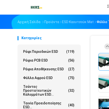
Σ
Αρχική Σελίδα
Προϊόντα
ESD Καουτσούκ Mat
Φύλλο 
Κατηγορίες
Ράφι Περιοδικών ESD
(119)
Ράφια PCB ESD
(56)
Ράφια Αποθήκευσης ESD
(27)
Φύλλα Αφρού ESD
(75)
Τσάντες
Προστατευτικών
(32)
Καλυμμάτων ESD...
Ταινία Προειδοποίησης
(40)
ESD...