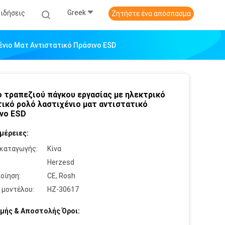
Greek
Ειδήσεις
Ζητήστε ένα απόσπασμα
νιο Ματ Αντιστατικό Πράσινο ESD
 τραπεζιού πάγκου εργασίας με ηλεκτρικό
ικό ρολό λαστιχένιο ματ αντιστατικό
νο ESD
μέρειες:
καταγωγής:
Κίνα
:
Herzesd
οίηση:
CE, Rosh
 μοντέλου:
HZ-30617
μής & Αποστολής Όροι: