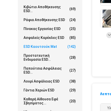
Κιβώτιο Αποθήκευσης
(69)
ESD...
Ράφια Αποθήκευσης ESD
(24)
Πίνακας Εργασίας ESD
(25)
Ασφαλείς Καρέκλες ESD
(85)
ESD Καουτσούκ Mat
(142)
Προστατευτική
(28)
Ενδυμασία ESD...
Παπούτσια Ασφάλειας
(27)
ESD...
Λουρί Ασφάλειας ESD
(38)
Γάντια Χεριών ESD
(29)
Λεπτο
Καθαρή Αίθουσα Εφέ
(20)
Σβησίματος...
Υλ