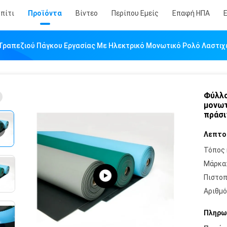
πίτι
Προϊόντα
Βίντεο
Περίπου Εμείς
Επαφή ΗΠΑ
Τραπεζιού Πάγκου Εργασίας Με Ηλεκτρικό Μονωτικό Ρολό Λαστιχέ
Φύλλο
μονωτ
πράσι
Λεπτο
Τόπος 
Μάρκα
Πιστοπ
Αριθμό
Πληρω