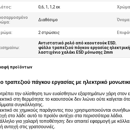
λάτος:
0,6, 1, 1,2 εκ
Χρώμα
ροσαρμοσμένο
Διαθέσιμο
Όνομα
ρώμα:
τρώμα:
2 στρώσεις
Επιφάν
Αντιστατικό ρολό από καουτσούκ ESD
,
πισημαίνω:
φύλλο τραπεζιού πάγκου εργασίας ηλεκτρικ
λαστιχένιο χαλάκι ESD μόνωσης 2mm
ραφή προϊόντων
ο τραπεζιού πάγκου εργασίας με ηλεκτρικό μονωτικ
οτρέπει την ολίσθηση των ευαίσθητων εξαρτημάτων χάρη στον εξ
εκτικό στη θερμότητα: το καουτσούκ δεν λιώνει ούτε καίγεται ότ
ίμματα συγκόλλησης.
θεκτικό σε χημικούς παράγοντες που χρησιμοποιούνται συνήθω
οχή στο λάδι: αυτό το προϊόν αντέχει στα περισσότερα λάδια.
τάλληλο για χαλαρή τοποθέτηση: δεν απαιτεί εφαρμογή με κόλλα
ή αντοχή στις γρατσουνιές.