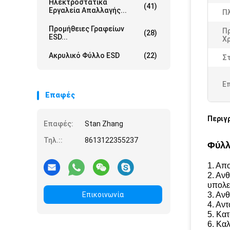
Ηλεκτροστατικά
(41)
Εργαλεία Απαλλαγής...
Π
Προμήθειες Γραφείων
Π
(28)
ESD...
Χ
Ακρυλικό Φύλλο ESD
(22)
Σ
Ε
Επαφές
Περιγ
Επαφές:
Stan Zhang
Τηλ.::
8613122355237
Φύλλ
1. Απ
2. Ανθ
υπολε
Επικοινωνία
3. Αν
4. Αντ
5. Κα
6. Καλ