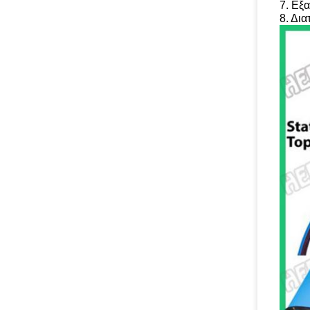
7. Εξα
8. Δια