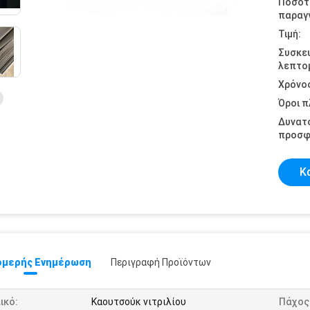
Ποσότ
παραγγ
Τιμή:
Συσκε
λεπτομ
Χρόνο
Όροι 
Δυνατ
προσφ
Κ
μερής Ενημέρωση
Περιγραφή Προϊόντων
ικό:
Καουτσούκ νιτριλίου
Πάχος