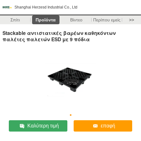
Shanghai Herzesd Industrial Co., Ltd
Σπίτι
Προϊόντα
Βίντεο
Περίπου εμείς
>>
Stackable αντιστατικές βαρέων καθηκόντων
παλέτες παλετών ESD με 9 πόδια
Καλύτερη τιμή
επαφή