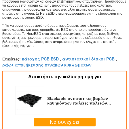
προσφορά των σωστών και σαφών επεξηγηματικών απαντήσεων. Προσπαθούμε
να κάνουμε έτσι, ακόμα και ενημερώνοντας τους πελάτες μας καλύτερα,
σημαίνουμε την ασυμφωνία καθιερωμένες αλλά μερικές φορές ραγισμένες
απόψεις στην αγορά. Σε HerzESD υπερηφανευόμαστε για την εξασφάλιση της
μόνης σωστής λύσης ESD.
* Για να συνεχίσουμε αυτό το όραμα χρειαζόμαστε τους αξιόπιστους
κατασκευαστές και τους προμηθευτές ESD στο οποίο μπορούμε πάντα να
βασιστούμε. Το HerzESD είναι στερεός συνεργάτης και μαζί με τους διεθνείς
συνεργάτες μας, μένουμε ισχυροί και άγρυπνοι στους σεβασμούς στις πιθανές
βελτιώσεις ή τις νέες λύσεις στην αντιμετώπιση και τον έλεγχο της στατικής
ηλεκτρικής ενέργειας.
κάτοχος PCB ESD
αντιστατικοί δίσκοι PCB
Ετικέττες:
,
,
ράφι αποθήκευσης πινάκων κυκλωμάτων
Αποκτήστε την καλύτερη τιμή για
Stackable αντιστατικές βαρέων
καθηκόντων παλέτες παλετών
ESD με 9 πόδια
Να συνεχίσει