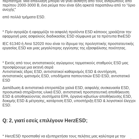
περπάτημα. Μια απαλλαγή μπορεί να γίνει αισθητή από τους ανθρώπους από
περίπου 2000-3000 Β, ένα ρεύμα που είναι ήδη αρκετά παραπάνω από το “όριο
ανοχής”
από πολλά τμήματα ESD.
* Πρίν αγοράζει ή εφαρμόζει τα ασφαλή προϊόντα ESD κάποιος χρειάζεται την
εφαρμογή μιας ασφαλούς διαδικασίας ESD σύμφωνα με τα πρότυπα theESD
IEC 61340 ή Ansi S2020 που είναι το ίδρυμα της προληπτικής προστατευτικής
εργασίας ESD και μιας μεγαλύτερης εγγύησης της εξασφάλισης ποιότητας.
* Εκτός από τους αντιστατικούς αγώγιμους τερματικούς σταθμούς ESD μας
προσφέρουμε μια εκτενή σειρά
Αντιστατικές έδρες ESD, αντιστατικοί καθαρισμός ESD & συντήρηση,
αντιστατικός ιματισμός ESD, υποδήματα παπουτσιών ESD ESD, αντιστατικό
ESD
Δαπέδωση & αντιστατικά επιτραπέζια χαλιά ESD, ασφαλής συσκευασία ESD,
προσωπικά στηρίζοντας υλικά ESD, αντιστατική προστατευτική αποθήκευση
ESD & αποθηκεύοντας συστήματα EPA, όργανα κιβωτίων αποθήκευσης ESD,
δοκιμής ESD & μέτρησης, κατάρτιση ESD, υποστήριξη ESD & λογιστικοί έλεγχοι
ESD.
Q: 2, γιατί εσείς επιλέγουν HerzESD;
* HerzESD προσπαθεί να εξυπηρετήσει τους πελάτες μας καλύτερα με την