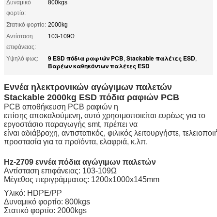
Δυναμικό
800kgs
φορτίο:
Στατικό φορτίο:
2000kg
Αντίσταση
103-109Ω
επιφάνειας:
9 ESD πόδια ραφιών PCB
Stackable παλέτες ESD
Υψηλό φως:
,
,
Βαρέων καθηκόντων παλέτες ESD
Εννέα ηλεκτρονικών αγώγιμων παλετών
Stackable 2000kg ESD πόδια ραφιών PCB
PCB αποθήκευση PCB ραφιών η
επίσης αποκαλούμενη, αυτό χρησιμοποιείται ευρέως για το
εργοστάσιο παραγωγής smt, πρέπει να
είναι αδιάβροχη, αντιστατικός, φιλικός λειτουργήστε, τελειοποι
προστασία για τα προϊόντα, ελαφριά, κ.λπ.
Hz-2709 εννέα πόδια αγώγιμων παλετών
Αντίσταση επιφάνειας: 103-109Ω
Μέγεθος περιγράμματος: 1200x1000x145mm
Υλικό: HDPE/PP
Δυναμικό φορτίο: 800kgs
Στατικό φορτίο: 2000kgs