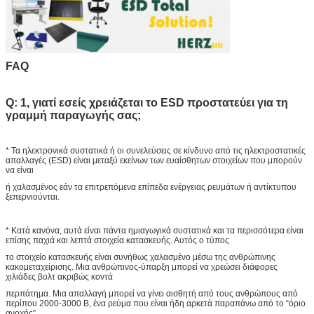
FAQ
Q: 1, γιατί εσείς χρειάζεται το ESD προστατεύει για τη
γραμμή παραγωγής σας;
* Τα ηλεκτρονικά συστατικά ή οι συνελεύσεις σε κίνδυνο από τις ηλεκτροστατικές
απαλλαγές (ESD) είναι μεταξύ εκείνων των ευαίσθητων στοιχείων που μπορούν
να είναι
ή χαλασμένος εάν τα επιτρεπόμενα επίπεδα ενέργειας ρευμάτων ή αντίκτυπου
ξεπερνιούνται.
* Κατά κανόνα, αυτά είναι πάντα ημιαγωγικά συστατικά και τα περισσότερα είναι
επίσης παχιά και λεπτά στοιχεία κατασκευής. Αυτός ο τύπος
το στοιχείο κατασκευής είναι συνήθως χαλασμένο μέσω της ανθρώπινης
κακομεταχείρισης. Μια ανθρώπινος-ύπαρξη μπορεί να χρεώσει διάφορες
χιλιάδες βολτ ακριβώς κοντά
περπάτημα. Μια απαλλαγή μπορεί να γίνει αισθητή από τους ανθρώπους από
περίπου 2000-3000 Β, ένα ρεύμα που είναι ήδη αρκετά παραπάνω από το “όριο
ανοχής”