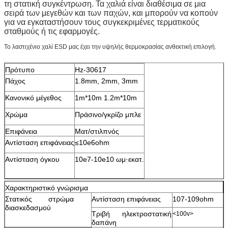
τη στατική συγκέντρωση. Τα χαλιά είναι διαθέσιμα σε μια
σειρά των μεγεθών και των παχών, και μπορούν να κοπούν
για να εγκαταστήσουν τους συγκεκριμένες τερματικούς
σταθμούς ή τις εφαρμογές.
Το λαστιχένιο χαλί ESD μας έχει την υψηλής θερμοκρασίας ανθεκτική επιλογή.
Πρότυπο
Hz-30617
Πάχος
1.8mm, 2mm, 3mm
Κανονικό μέγεθος
1m*10m 1.2m*10m
Χρώμα
Πράσινο/γκρίζο μπλε
Επιφάνεια
Ματ/στιλπνός
Αντίσταση επιφάνειας
≤10e6ohm
Αντίσταση όγκου
10e7-10e10 ωμ·εκατ.
Χαρακτηριστικό γνώρισμα
Στατικός στρώμα
Αντίσταση επιφάνειας
107-109ohm
διασκεδασμού
Τριβή ηλεκτροστατική
<100v>
δαπάνη