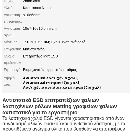
Πάχος:
2mm/3mm
Υλικό:
Καουτσούκ Nritrile
Αντίσταση
≤10e6ohm
επιφάνειας:
Αντίσταση
10e7-10e10 ohm·cm
όγκου:
Μέγεθος:
1*10M; 0,6*10M; 1,2*10 εκατ. ανά ρολό
Επιφάνεια:
Ματ/στιλπνός
Όνομα
Επιτραπέζιο Ματ ESD
προϊόντων:
Εφαρμογή:
Βιομηχανικός τερματικός σταθμός
Αντιστατικό λαστιχένιο χαλί
Υψηλό
,
Αντιστατικό επιτραπέζιο χαλί
,
φως:
Λαστιχένιο αντιστατικό επιτραπέζιο χαλί
Αντιστατικό ESD επιτραπέζιων χαλιών
λαστιχένιων ρόλων Matting γραφείων χαλιών
αντιστατικό για το εργαστήριο
Τα λαστιχένια χαλιά ESD γίνονται χαρακτηριστικά από έναν
συνδυασμό υλικών φυσικού και συνθετικού λάστιχου, με τα
προστιθέμενα αγώγιμα υλικά που βοηθούν να αποτρέψουν