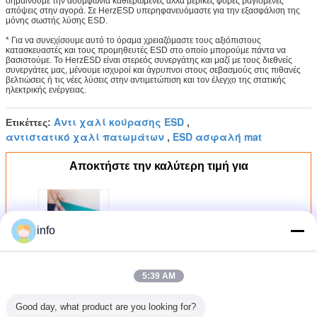
σημαίνουμε την ασυμφωνία καθιερωμένες αλλά μερικές φορές ραγισμένες
απόψεις στην αγορά. Σε HerzESD υπερηφανευόμαστε για την εξασφάλιση της
μόνης σωστής λύσης ESD.
* Για να συνεχίσουμε αυτό το όραμα χρειαζόμαστε τους αξιόπιστους
κατασκευαστές και τους προμηθευτές ESD στο οποίο μπορούμε πάντα να
βασιστούμε. Το HerzESD είναι στερεός συνεργάτης και μαζί με τους διεθνείς
συνεργάτες μας, μένουμε ισχυροί και άγρυπνοι στους σεβασμούς στις πιθανές
βελτιώσεις ή τις νέες λύσεις στην αντιμετώπιση και τον έλεγχο της στατικής
ηλεκτρικής ενέργειας.
Αντι χαλί κούρασης ESD
Ετικέττες:
,
αντιστατικό χαλί πατωμάτων
ESD ασφαλή mat
,
Αποκτήστε την καλύτερη τιμή για
Αντιστατικό λαστιχένιο χαλί
info
επιτραπέζιων χαλιών
επιτραπέζιων χαλιών ESD
αντιστατικό για ηλεκτρονικό
Workline
Να συνεχίσει
5:39 AM
Good day, what product are you looking for?
ESD καουτσούκ mat
Περισσότεροι