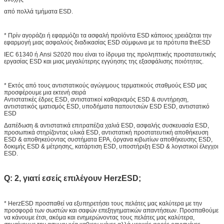
από πολλά τμήματα ESD.
* Πρίν αγοράζει ή εφαρμόζει τα ασφαλή προϊόντα ESD κάποιος χρειάζεται την
εφαρμογή μιας ασφαλούς διαδικασίας ESD σύμφωνα με τα πρότυπα theESD
IEC 61340 ή Ansi S2020 που είναι το ίδρυμα της προληπτικής προστατευτικής
εργασίας ESD και μιας μεγαλύτερης εγγύησης της εξασφάλισης ποιότητας.
* Εκτός από τους αντιστατικούς αγώγιμους τερματικούς σταθμούς ESD μας
προσφέρουμε μια εκτενή σειρά
Αντιστατικές έδρες ESD, αντιστατικοί καθαρισμός ESD & συντήρηση,
αντιστατικός ιματισμός ESD, υποδήματα παπουτσιών ESD ESD, αντιστατικό
ESD
Δαπέδωση & αντιστατικά επιτραπέζια χαλιά ESD, ασφαλής συσκευασία ESD,
προσωπικά στηρίζοντας υλικά ESD, αντιστατική προστατευτική αποθήκευση
ESD & αποθηκεύοντας συστήματα EPA, όργανα κιβωτίων αποθήκευσης ESD,
δοκιμής ESD & μέτρησης, κατάρτιση ESD, υποστήριξη ESD & λογιστικοί έλεγχοι
ESD.
Q: 2, γιατί εσείς επιλέγουν HerzESD;
* HerzESD προσπαθεί να εξυπηρετήσει τους πελάτες μας καλύτερα με την
προσφορά των σωστών και σαφών επεξηγηματικών απαντήσεων. Προσπαθούμε
να κάνουμε έτσι, ακόμα και ενημερώνοντας τους πελάτες μας καλύτερα,