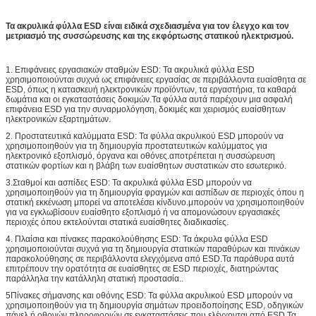
Τα ακρυλικά φύλλα ESD είναι ειδικά σχεδιασμένα για τον έλεγχο και τον
μετριασμό της συσσώρευσης και της εκφόρτωσης στατικού ηλεκτρισμού.
1. Επιφάνειες εργασιακών σταθμών ESD: Τα ακρυλικά φύλλα ESD
χρησιμοποιούνται συχνά ως επιφάνειες εργασίας σε περιβάλλοντα ευαίσθητα σε
ESD, όπως η κατασκευή ηλεκτρονικών προϊόντων, τα εργαστήρια, τα καθαρά
δωμάτια και οι εγκαταστάσεις δοκιμών.Τα φύλλα αυτά παρέχουν μια ασφαλή
επιφάνεια ESD για την συναρμολόγηση, δοκιμές και χειρισμός ευαίσθητων
ηλεκτρονικών εξαρτημάτων.
2. Προστατευτικά καλύμματα ESD: Τα φύλλα ακρυλικού ESD μπορούν να
χρησιμοποιηθούν για τη δημιουργία προστατευτικών καλύμματος για
ηλεκτρονικό εξοπλισμό, όργανα και οθόνες.αποτρέπεται η συσσώρευση
στατικών φορτίων και η βλάβη των ευαίσθητων συστατικών στο εσωτερικό.
3.Σταθμοί και ασπίδες ESD: Τα ακρυλικά φύλλα ESD μπορούν να
χρησιμοποιηθούν για τη δημιουργία φραγμών και ασπίδων σε περιοχές όπου η
στατική εκκένωση μπορεί να αποτελέσει κίνδυνο.μπορούν να χρησιμοποιηθούν
για να εγκλωβίσουν ευαίσθητο εξοπλισμό ή να απομονώσουν εργασιακές
περιοχές όπου εκτελούνται στατικά ευαίσθητες διαδικασίες.
4. Πλαίσια και πίνακες παρακολούθησης ESD: Τα άκρυλα φύλλα ESD
χρησιμοποιούνται συχνά για τη δημιουργία στατικών παραθύρων και πινάκων
παρακολούθησης σε περιβάλλοντα ελεγχόμενα από ESD.Τα παράθυρα αυτά
επιτρέπουν την ορατότητα σε ευαίσθητες σε ESD περιοχές, διατηρώντας
παράλληλα την κατάλληλη στατική προστασία..
5Πίνακες σήμανσης και οθόνης ESD: Τα φύλλα ακρυλικού ESD μπορούν να
χρησιμοποιηθούν για τη δημιουργία σημάτων προειδοποίησης ESD, οδηγικών
πάνελ ή οθονών πληροφοριών σε εγκαταστάσεις που ελέγχονται από ESD.Τα