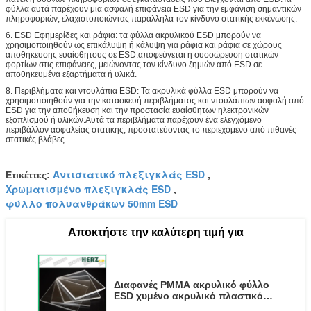
φύλλα αυτά παρέχουν μια ασφαλή επιφάνεια ESD για την εμφάνιση σημαντικών
πληροφοριών, ελαχιστοποιώντας παράλληλα τον κίνδυνο στατικής εκκένωσης.
6. ESD Εφημερίδες και ράφια: τα φύλλα ακρυλικού ESD μπορούν να
χρησιμοποιηθούν ως επικάλυψη ή κάλυψη για ράφια και ράφια σε χώρους
αποθήκευσης ευαίσθητους σε ESD.αποφεύγεται η συσσώρευση στατικών
φορτίων στις επιφάνειες, μειώνοντας τον κίνδυνο ζημιών από ESD σε
αποθηκευμένα εξαρτήματα ή υλικά.
8. Περιβλήματα και ντουλάπια ESD: Τα ακρυλικά φύλλα ESD μπορούν να
χρησιμοποιηθούν για την κατασκευή περιβλήματος και ντουλάπιων ασφαλή από
ESD για την αποθήκευση και την προστασία ευαίσθητων ηλεκτρονικών
εξοπλισμού ή υλικών.Αυτά τα περιβλήματα παρέχουν ένα ελεγχόμενο
περιβάλλον ασφαλείας στατικής, προστατεύοντας το περιεχόμενο από πιθανές
στατικές βλάβες.
Αντιστατικό πλεξιγκλάς ESD
Ετικέττες:
,
Χρωματισμένο πλεξιγκλάς ESD
,
φύλλο πολυανθράκων 50mm ESD
Αποκτήστε την καλύτερη τιμή για
Διαφανές PMMA ακρυλικό φύλλο
ESD χυμένο ακρυλικό πλαστικό
φύλλο