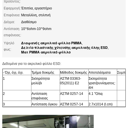
προϊόντος:
Εφαρμογή:
Έπιπλα, εργαστήριο
Επιφάνεια:
Μεταλλίνη, στιλπνή
Δείγμα:
Διαθέσιμο
Αντίσταση
10^6ohm-10^9ohm
επιφάνειας:
Διαφανές ακρυλικό φύλλο PMMA
Υψηλό
,
Δελτίο πλαστικής χύτευσης ακρυλικής ύλης ESD
,
φως:
Ματ PMMA ακρυλικό φύλλο
Δεδομένα για το ακρυλικό φύλλο ESD:
- Όχι, όχι, όχι.
Τμήμα δοκιμής
Μέθοδος δοκιμής
Αποτελέσματα
Συμπε
1
Σκληρότητα
ΑΣTM 03363-
Σκληρότητα
μολύβι
05(2011) Ε2
γρατζουνίσματος:
4H
2
Αντίσταση
ΑΣTM 0257-14
4.1 "O/sq
επιφάνειας
3
Αντίσταση όγκου
ΑΣTM 0257-14
2.7x1014 (l.cm)