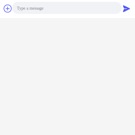
Επικοινωνία
Ζητήστε ένα
απόσπασμα
Photo
Video Call
Audio Call