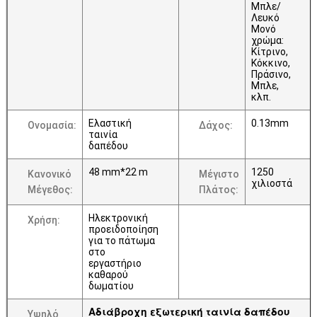
Μπλε/
Λευκό
Μονό
χρώμα:
Κίτρινο,
Κόκκινο,
Πράσινο,
Μπλε,
κλπ.
Ελαστική
0.13mm
Ονομασία:
Δάχος:
ταινία
δαπέδου
48 mm*22 m
1250
Κανονικό
Μέγιστο
χιλιοστά
Μέγεθος:
Πλάτος:
Ηλεκτρονική
Χρήση:
προειδοποίηση
για το πάτωμα
στο
εργαστήριο
καθαρού
δωματίου
Αδιάβροχη εξωτερική ταινία δαπέδου
Υψηλό