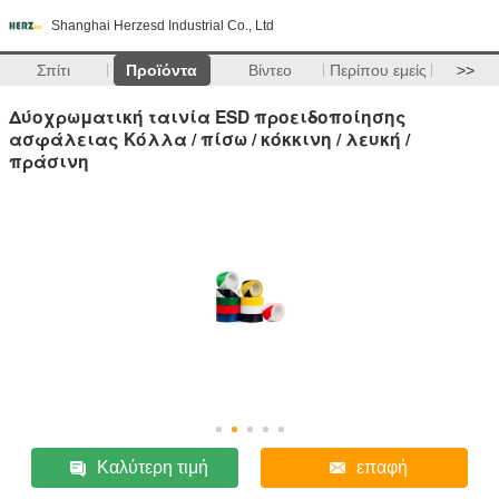
Shanghai Herzesd Industrial Co., Ltd
Σπίτι
Προϊόντα
Βίντεο
Περίπου εμείς
>>
Δύοχρωματική ταινία ESD προειδοποίησης
ασφάλειας Κόλλα / πίσω / κόκκινη / λευκή /
πράσινη
Καλύτερη τιμή
επαφή