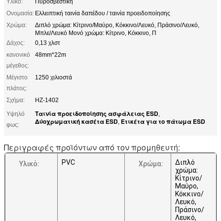
Υλικό:
Πυροσβεστική
Ονομασία:
Ελλειπτική ταινία δαπέδου / ταινία προειδοποίησης
Χρώμα:
Διπλό χρώμα: Κίτρινο/Μαύρο, Κόκκινο/Λευκό, Πράσινο/Λευκό,
Μπλε/Λευκό Μονό χρώμα: Κίτρινο, Κόκκινο, Π
Δάχος:
0,13 χλστ
κανονικό
48mm*22m
μέγεθος:
Μέγιστο
1250 χιλιοστά
πλάτος:
Σχήμα:
HZ-1402
Ταινία προειδοποίησης ασφάλειας ESD
Υψηλό
,
Δύοχρωματική κασέτα ESD
Ετικέτα για το πάτωμα ESD
,
φως:
Περιγραφές προϊόντων από τον προμηθευτή:
PVC
Διπλό
Υλικό:
Χρώμα:
χρώμα:
Κίτρινο/
Μαύρο,
Κόκκινο/
Λευκό,
Πράσινο/
Λευκό,