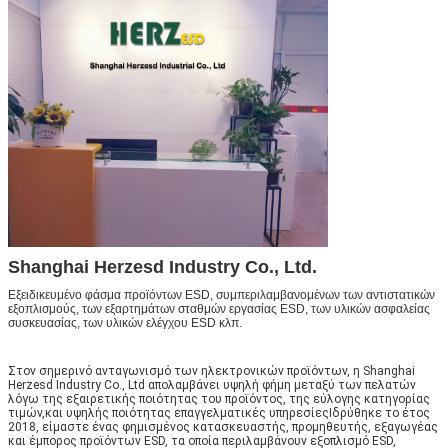
Shanghai Herzesd Industry Co., Ltd.
Εξειδικευμένο φάσμα προϊόντων ESD, συμπεριλαμβανομένων των αντιστατικών
εξοπλισμούς, των εξαρτημάτων σταθμών εργασίας ESD, των υλικών ασφαλείας
συσκευασίας, των υλικών ελέγχου ESD κλπ.
Στον σημερινό ανταγωνισμό των ηλεκτρονικών προϊόντων, η Shanghai
Herzesd Industry Co., Ltd απολαμβάνει υψηλή φήμη μεταξύ των πελατών
λόγω της εξαιρετικής ποιότητας του προϊόντος, της εύλογης κατηγορίας
τιμών,και υψηλής ποιότητας επαγγελματικές υπηρεσίεςΙδρύθηκε το έτος
2018, είμαστε ένας φημισμένος κατασκευαστής, προμηθευτής, εξαγωγέας
και έμπορος προϊόντων ESD, τα οποία περιλαμβάνουν εξοπλισμό ESD,