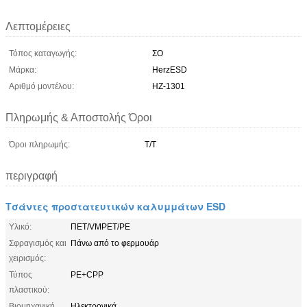
Λεπτομέρειες
Τόπος καταγωγής:
ΣΟ
Μάρκα:
HerzESD
Αριθμό μοντέλου:
HZ-1301
Πληρωμής & Αποστολής Όροι
Όροι πληρωμής:
Τ/Τ
περιγραφή
Τσάντες προστατευτικών καλυμμάτων ESD
Υλικό:
ΠΕΤ/VMPET/PE
Σφραγισμός και
Πάνω από το φερμουάρ
χειρισμός:
Τύπος
PE+CPP
πλαστικού:
Βιομηχανική
Ηλεκτρονικά