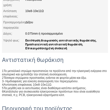
χρήση:
Αντίσταση
10e8-10e11Ω
επιφάνειας:
Προσαρμοσμένη
Δέξου
παραγγελία:
Δάχος:
0.075mm ή προσαρμοσμένο
Εκτύπωση διαφανούς αντιστατικής θωράκισης
Υψηλό φως:
,
Προστατευτική αντιστατική θωράκιση
,
Επικαιροποιημένη συσκευή
Αντιστατική θωράκιση
1Το μεταλλικό στρώμα προστατεύει τα προϊόντα από την ηλεκτρική ενέργεια στο
εσωτερικό και εμποδίζει την στατική συσσώρευση.
2Τέσσερα στρώματα προστασίας ενάντια σε φορτία μέσα και έξω.
3- Ημιδιαφανές για εύκολη αναγνώριση του περιεχομένου.
4Αντίσταση επιφάνειας 10e8-10e11Ω.
5Τα μεγέθη και οι εκτυπώσεις είναι διαθέσιμα κατόπιν αιτήματος.
6Κατάλληλο για συσκευασία ηλεκτρονικών προϊόντων που είναι ευαίσθητα
στατικά, π.χ. PCB, ηλεκτρονικά εξαρτήματα κλπ.
Περιγραφή του προϊόντος