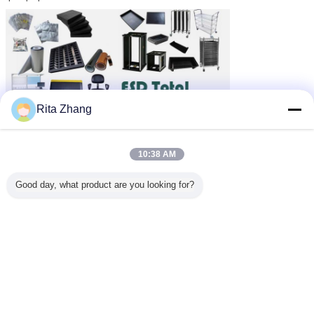
Rita Zhang
Τσάντα εμποδίων υγρασίας ESD
Ετικέττες:
,
10:38 AM
Αντιστατικές τσάντες προστατευτικών καλυμμάτων
,
ηλεκτροστατική τσάντα απαλλαγής
Good day, what product are you looking for?
Αποκτήστε την καλύτερη τιμή για
Αντιστατική θωράκιση πλαστική
ESD τσάντα εκτύπωση διαφανής
προστατευτική αντιστατική
τσάντα