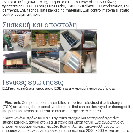
αντιστατικό εξοπλισμό, εξαρτήματα σταθμού εργασίας ESD,Σώλες
προστασίας ESD, ESD magazine racks, ESD PCB trolleys, ESD workstation, ESD
garments, ESD fabrics, safe packaging materials, ESD control materials, static
control equipment, κλπ.
Συσκευή και αποστολή
Γενικές ερωτήσεις
Ε:1Γιατί χρειάζεστε προστασία ESD για την γραμμή παραγωγής σας;
* Electronic Components or assemblies at risk from electrostatic discharges
(ESD) are among those sensitive elements that can be destroyed or damaged if
the permitted levels of current or impact energy are exceeded.
* Κατά κανόνα, πρόκειται για ημιαγωγικά στοιχεία και τα περισσότερα είναι
επίσης κατασκευαστικά στοιχεία με παχιά και λεπτή ταινία.Ένα ανθρώπινο ον
μπορεί να φορτίσει αρκετές χιλιάδες βολτ απλά περπατώνταςΟι άνθρωποι
μπορούν να αισθανθούν μια εκκένωση από περίπου 2000-3000 V, ένα ρεύμα το