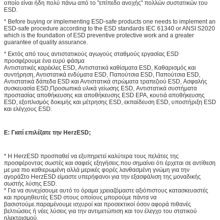
οποίο είναι ήδη πολύ πάνω από το "επίπεδο ανοχής" πολλών συστατικών του
ESD.
* Before buying or implementing ESD-safe products one needs to implement an
ESD-safe procedure according to the ESD standards IEC 61340 or ANSI S2020
which is the foundation of ESD preventive protective work and a greater
guarantee of quality assurance.
* Εκτός από τους αντιστατικούς αγωγούς σταθμούς εργασίας ESD
προσφέρουμε ένα ευρύ φάσμα
Αντιστατικές καρέκλες ESD, Αντιστατικά καθίσματα ESD, Καθαρισμός και
συντήρηση, Αντιστατικά ενδύματα ESD, Παπούτσια ESD, Παπούτσια ESD,
Αντιστατικά δάπεδα ESD και Αντιστατικά στρώματα τραπεζιού ESD, Ασφαλής
συσκευασία ESD,Προσωπικά υλικά γείωσης ESD, Αντιστατικά συστήματα
προστασίας αποθήκευσης και αποθήκευσης ESD EPA, κουτιά αποθήκευσης
ESD, εξοπλισμός δοκιμής και μέτρησης ESD, εκπαίδευση ESD, υποστήριξη ESD
και ελέγχους ESD.
Ε: Γιατί επιλέξατε την HerzESD;
* Η HerzESD προσπαθεί να εξυπηρετεί καλύτερα τους πελάτες της
προσφέροντας σωστές και σαφείς εξηγήσεις.που σημαίνει ότι έρχεται σε αντίθεση
με μια πιο καθιερωμένη αλλά μερικές φορές λανθασμένη γνώμη για την
αγοράΣτο HerzESD είμαστε υπερήφανοι για την εξασφάλιση της μοναδικής
σωστής λύσης ESD.
* Για να συνεχίσουμε αυτό το όραμα χρειαζόμαστε αξιόπιστους κατασκευαστές
και προμηθευτές ESD στους οποίους μπορούμε πάντα να
βασιστούμε.παραμένουμε ισχυροί και προσεκτικοί όσον αφορά πιθανές
βελτιώσεις ή νέες λύσεις για την αντιμετώπιση και τον έλεγχο του στατικού
ηλεκτρισμού.