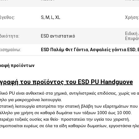
έγεθος:
S, M, L, XL
Χρήση
Ειδική
δικότητα:
ESD αντιστατικό
Επιφάν
πισημαίνω:
ESD Παλάμ Φιτ Γάντια
,
Ασφαλείς γάντια ESD
,
ραφή προϊόντων
γραφή του προϊόντος του ESD PU Handguove
υλικό PU είναι ανθεκτικό στα χημικά, αντιγλιστρικές επιδόσεις, χωρίς 
ηλο για μακροχρόνια λειτουργία.
ιστατική λειτουργία αποτρέπει την στατική βλάβη των εξαρτημάτων που
άλληλο για χρήση σε καθαρά δωμάτια των τάξεων 1000 έως 10 000.
εριέχει τοξικές ουσίες και θείο· προστατεύει την υγεία του χειριστή.
σιμοποιείται ευρέως σε όλα τα είδη καθαρών δωματίων, εργοστάσια 