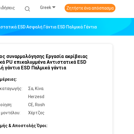
Greek
Ειδήσεις
Ζητήστε ένα απόσπασμα
ιστατικά ESD Ασφαλή Γάντια ESD Παλμικά Γάντια
ος συναρμολόγησης Εργασία ακρίβειας
κά PU επικαλυμμένα Αντιστατικά ESD
ή γάντια ESD Παλμικά γάντια
μέρειες:
καταγωγής:
Σα, Κίνα.
:
Herzesd
οίηση:
CE, Rosh
 μοντέλου:
Χέρτζες
μής & Αποστολής Όροι: