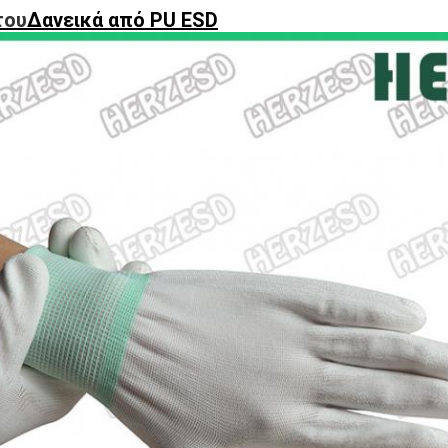
του
Δανεικά από PU ESD