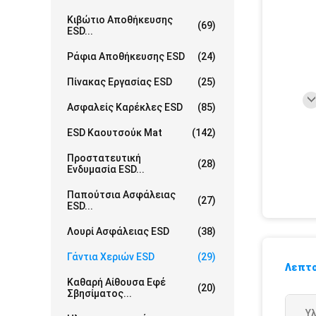
Κιβώτιο Αποθήκευσης
(69)
ESD...
Ράφια Αποθήκευσης ESD
(24)
Πίνακας Εργασίας ESD
(25)
Ασφαλείς Καρέκλες ESD
(85)
ESD Καουτσούκ Mat
(142)
Προστατευτική
(28)
Ενδυμασία ESD...
Παπούτσια Ασφάλειας
(27)
ESD...
Λουρί Ασφάλειας ESD
(38)
Γάντια Χεριών ESD
(29)
Λεπτο
Καθαρή Αίθουσα Εφέ
(20)
Σβησίματος...
Υλ