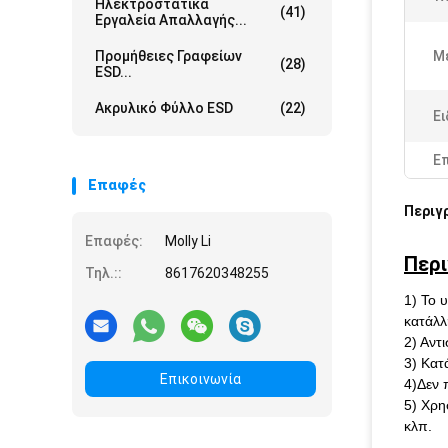
Ηλεκτροστατικά
(41)
Εργαλεία Απαλλαγής...
Προμήθειες Γραφείων
Μ
(28)
ESD...
Ακρυλικό Φύλλο ESD
(22)
Ει
Ε
Επαφές
Περιγ
Επαφές:
Molly Li
Περι
Τηλ.::
8617620348255
1) Το 
κατάλλ
2) Αντ
3) Κατ
Επικοινωνία
4)Δεν π
5) Χρη
κλπ.