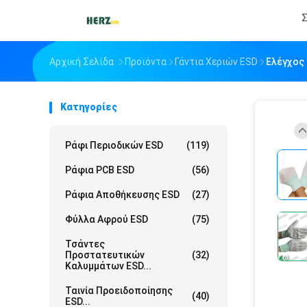
Σ
Αρχική Σελίδα
Προϊόντα
Γάντια Χεριών ESD
Ελέγχος 
Κατηγορίες
Ράφι Περιοδικών ESD
(119)
Ράφια PCB ESD
(56)
Ράφια Αποθήκευσης ESD
(27)
Φύλλα Αφρού ESD
(75)
Τσάντες
Προστατευτικών
(32)
Καλυμμάτων ESD...
Ταινία Προειδοποίησης
(40)
ESD...