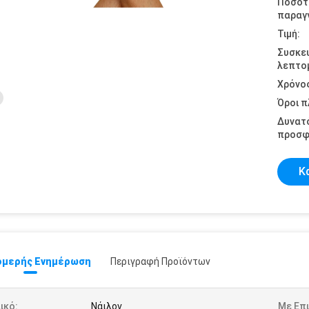
Ποσότ
παραγγ
Τιμή:
Συσκε
λεπτομ
Χρόνο
Όροι 
Δυνατ
προσφ
Κ
μερής Ενημέρωση
Περιγραφή Προϊόντων
ικό:
Νάιλον
Με Επ