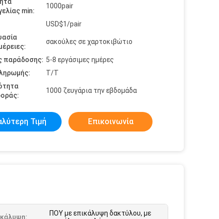
ητα
1000pair
ελίας min:
USD$1/pair
υασία
σακούλες σε χαρτοκιβώτιο
έρειες:
ς παράδοσης:
5-8 εργάσιμες ημέρες
πληρωμής:
Τ/Τ
ότητα
1000 ζευγάρια την εβδομάδα
οράς:
αλύτερη Τιμή
Επικοινωνία
ΠΟΥ με επικάλυψη δακτύλου, με
ικάλυψη: