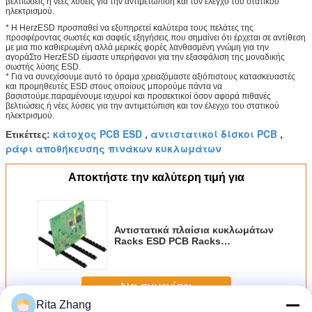
βελτιώσεις ή νέες λύσεις για την αντιμετώπιση και τον έλεγχο του στατικού
ηλεκτρισμού.
* Η HerzESD προσπαθεί να εξυπηρετεί καλύτερα τους πελάτες της
προσφέροντας σωστές και σαφείς εξηγήσεις.που σημαίνει ότι έρχεται σε αντίθεση
με μια πιο καθιερωμένη αλλά μερικές φορές λανθασμένη γνώμη για την
αγοράΣτο HerzESD είμαστε υπερήφανοι για την εξασφάλιση της μοναδικής
σωστής λύσης ESD.
* Για να συνεχίσουμε αυτό το όραμα χρειαζόμαστε αξιόπιστους κατασκευαστές
και προμηθευτές ESD στους οποίους μπορούμε πάντα να
βασιστούμε.παραμένουμε ισχυροί και προσεκτικοί όσον αφορά πιθανές
βελτιώσεις ή νέες λύσεις για την αντιμετώπιση και τον έλεγχο του στατικού
ηλεκτρισμού.
κάτοχος PCB ESD
αντιστατικοί δίσκοι PCB
Ετικέττες:
,
,
ράφι αποθήκευσης πινάκων κυκλωμάτων
Αποκτήστε την καλύτερη τιμή για
Αντιστατικά πλαίσια κυκλωμάτων
Racks ESD PCB Racks
Αποθήκευση ESD Insert Rack
PCB Κρατήρας
Να συνεχίσει
Rita Zhang