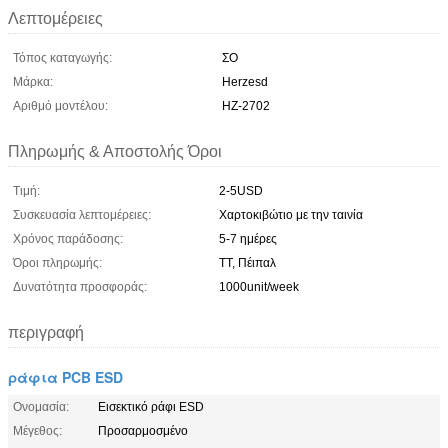
Λεπτομέρειες
Τόπος καταγωγής:
ΣΟ
Μάρκα:
Herzesd
Αριθμό μοντέλου:
HZ-2702
Πληρωμής & Αποστολής Όροι
Τιμή:
2-5USD
Συσκευασία λεπτομέρειες:
Χαρτοκιβώτιο με την ταινία
Χρόνος παράδοσης:
5-7 ημέρες
Όροι πληρωμής:
ΤΤ, Πέιπαλ
Δυνατότητα προσφοράς:
1000unit/week
περιγραφή
ράφια PCB ESD
Ονομασία:
Εισεκτικό ράφι ESD
Μέγεθος:
Προσαρμοσμένο