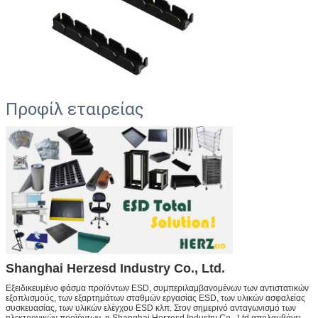
Προφίλ εταιρείας
Shanghai Herzesd Industry Co., Ltd.
Εξειδικευμένο φάσμα προϊόντων ESD, συμπεριλαμβανομένων των αντιστατικών
εξοπλισμούς, των εξαρτημάτων σταθμών εργασίας ESD, των υλικών ασφαλείας
συσκευασίας, των υλικών ελέγχου ESD κλπ.
Στον σημερινό ανταγωνισμό των
ηλεκτρονικών προϊόντων, η Shanghai Herzesd Industry Co., Ltd απολαμβάνει