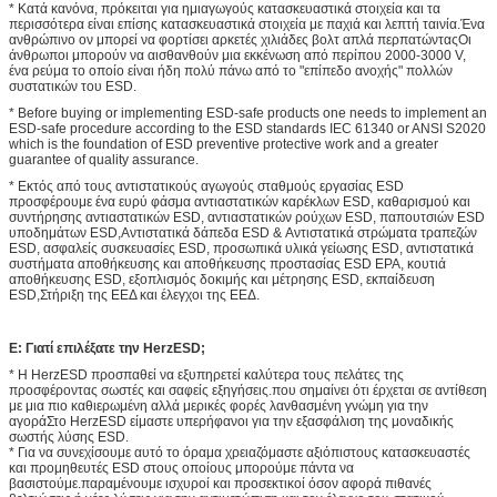
* Κατά κανόνα, πρόκειται για ημιαγωγούς κατασκευαστικά στοιχεία και τα
περισσότερα είναι επίσης κατασκευαστικά στοιχεία με παχιά και λεπτή ταινία.Ένα
ανθρώπινο ον μπορεί να φορτίσει αρκετές χιλιάδες βολτ απλά περπατώνταςΟι
άνθρωποι μπορούν να αισθανθούν μια εκκένωση από περίπου 2000-3000 V,
ένα ρεύμα το οποίο είναι ήδη πολύ πάνω από το "επίπεδο ανοχής" πολλών
συστατικών του ESD.
* Before buying or implementing ESD-safe products one needs to implement an
ESD-safe procedure according to the ESD standards IEC 61340 or ANSI S2020
which is the foundation of ESD preventive protective work and a greater
guarantee of quality assurance.
* Εκτός από τους αντιστατικούς αγωγούς σταθμούς εργασίας ESD
προσφέρουμε ένα ευρύ φάσμα αντιαστατικών καρέκλων ESD, καθαρισμού και
συντήρησης αντιαστατικών ESD, αντιαστατικών ρούχων ESD, παπουτσιών ESD
υποδημάτων ESD,Αντιστατικά δάπεδα ESD & Αντιστατικά στρώματα τραπεζών
ESD, ασφαλείς συσκευασίες ESD, προσωπικά υλικά γείωσης ESD, αντιστατικά
συστήματα αποθήκευσης και αποθήκευσης προστασίας ESD EPA, κουτιά
αποθήκευσης ESD, εξοπλισμός δοκιμής και μέτρησης ESD, εκπαίδευση
ESD,Στήριξη της ΕΕΔ και έλεγχοι της ΕΕΔ.
Ε: Γιατί επιλέξατε την HerzESD;
* Η HerzESD προσπαθεί να εξυπηρετεί καλύτερα τους πελάτες της
προσφέροντας σωστές και σαφείς εξηγήσεις.που σημαίνει ότι έρχεται σε αντίθεση
με μια πιο καθιερωμένη αλλά μερικές φορές λανθασμένη γνώμη για την
αγοράΣτο HerzESD είμαστε υπερήφανοι για την εξασφάλιση της μοναδικής
σωστής λύσης ESD.
* Για να συνεχίσουμε αυτό το όραμα χρειαζόμαστε αξιόπιστους κατασκευαστές
και προμηθευτές ESD στους οποίους μπορούμε πάντα να
βασιστούμε.παραμένουμε ισχυροί και προσεκτικοί όσον αφορά πιθανές