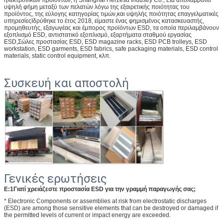
υψηλή φήμη μεταξύ των πελατών λόγω της εξαιρετικής ποιότητας του
προϊόντος, της εύλογης κατηγορίας τιμών,και υψηλής ποιότητας επαγγελματικές
υπηρεσίεςΙδρύθηκε το έτος 2018, είμαστε ένας φημισμένος κατασκευαστής,
προμηθευτής, εξαγωγέας και έμπορος προϊόντων ESD, τα οποία περιλαμβάνουν
εξοπλισμό ESD, αντιστατικό εξοπλισμό, εξαρτήματα σταθμού εργασίας
ESD,Σώλες προστασίας ESD, ESD magazine racks, ESD PCB trolleys, ESD
workstation, ESD garments, ESD fabrics, safe packaging materials, ESD control
materials, static control equipment, κλπ.
Συσκευή και αποστολή
Γενικές ερωτήσεις
Ε:1Γιατί χρειάζεστε προστασία ESD για την γραμμή παραγωγής σας;
* Electronic Components or assemblies at risk from electrostatic discharges
(ESD) are among those sensitive elements that can be destroyed or damaged if
the permitted levels of current or impact energy are exceeded.