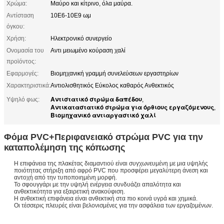
Χρώμα:
Μαύρο και κίτρινο, όλα μαύρα.
Αντίσταση
10E6-10E9 ωμ
όγκου:
Χρήση:
Ηλεκτρονικό συνεργείο
Ονομασία του
Αντι μειωμένο κούραση χαλί
προϊόντος:
Εφαρμογές:
Βιομηχανική γραμμή συνελεύσεων εργαστηρίων
Χαρακτηριστικά:
Αντιολισθητικός Εύκολος καθαρός Ανθεκτικός
Αντιστατικό στρώμα δαπέδου
Υψηλό φως:
,
Αντικαταστατικό στρώμα για όρθιους εργαζόμενους
,
Βιομηχανικό αντιαργαστικό χαλί
Φόμα PVC+Περιφανειακό στρώμα PVC για την
καταπολέμηση της κόπωσης
Η επιφάνεια της πλακέτας διαμαντιού είναι συγχωνευμένη με μια υψηλής
ποιότητας στήριξη από αφρό PVC που προσφέρει μεγαλύτερη άνεση και
αντοχή από την τυποποιημένη μορφή.
Το σφουγγάρι με την υψηλή ενέργεια συνδυάζει απαλότητα και
ανθεκτικότητα για εξαιρετική ανακούφιση.
Η ανθεκτική επιφάνεια είναι ανθεκτική στα πιο κοινά υγρά και χημικά.
Οι τέσσερις πλευρές είναι βελονισμένες για την ασφάλεια των εργαζομένων.