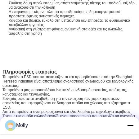
Σύνθετη δομή στρώματος μιας αποτελεσματικής πίεσης του ποδιού μαξιλάρι,
να ανακουφίσει την κόπωση
Η επιφάνεια με κίτρινη πλευρά προειδοποίησης, δημιουργεί φυσικά
προστατευόμενες αντιστατικές περιοχές
Καθαρό και βολικό, εύκολο στη μετακίνηση δεν επηρεάζει το φυσιολογικό
περιβάλλον εργασίας
Ανθεκτική στη γλίστρα επιφάνεια, ανθεκτική στα οξέα και τις αλκαλίες,
ασφαλής στη χρήση
Πληροφορίες εταιρείας
Τα προϊόντα ESD που κατασκευάζονται και προμηθεύονται από την Shanghai
Herzesd Industrial είναι αποτέλεσμα σχολαστικού σχεδιασμού και τεχνολογικής
αριστείας.
Τα προϊόντα μας παρουσιάζουν ένα καλό συνδυασμό αριστείας, ποιότητας,
καινοτομίας και τεχνολογίας.
Συνεχώς υφίσταται αναβάθμιση για την ενίσχυση των χαρακτηριστικών
ασφαλείας που εφαρμόζονται σε διάφορα στάδια και χώρους στα εξαρτήματα
ESD.
Αυτά τα προϊόντα είναι μακροχρόνια και εξοπλισμένα με τεχνολογία ακριβείας.
Έχουμε μια ομάδα σκληρά εργαζόμενου προσωπικού που συνεχίζει να ανιχνεύει
τα μηχανήματα για καλύτερη ασφάλεια.
Molly