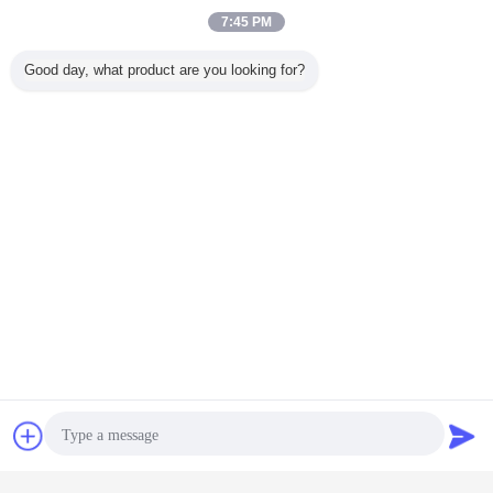
7:45 PM
Good day, what product are you looking for?
αντι στατική καρπό ιμάντα
ESD καρπό ιμάντα
Ετικέττες:
,
,
ESD που στηρίζει το λουρί
Αποκτήστε την καλύτερη τιμή για
Βιομηχανικό αντιαργατικό
Επικοινωνία
Ζητήστε ένα
στρώμα αντιστατικού δαπέδου
για όρθιους εργαζόμενους
απόσπασμα