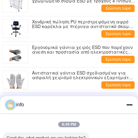
χρωμιωμένο σύρμα ESD με τροχούς 4 ιντσών
με φρένο
Ερώτηση τώρα
Χονδρική πώληση PU περιστρεφόμενη αφρό
ESD καρέκλα με πτέρυγα αντιστατικό σκαμνί
Εργαστηριακό γραφείο ύφασμα καθαρό
Ερώτηση τώρα
δωμάτιο
Εργονομικά γάντια χειρός ESD που παρέχουν
άνεση και προστασία από ηλεκτροστατικές
εκπομπές για εργασίες ακριβείας
Ερώτηση τώρα
Αντιστατικά γάντια ESD σχεδιασμένα για
ασφαλή χειρισμό ηλεκτρονικών εξαρτημάτων
και πρόληψη ηλεκτροστατικής ζημιάς
Ερώτηση τώρα
Προσαρμόσιμο αντιστατικό αντιολισθητικό
στρώμα ESD PVC EVA Rubber 10-30mm
info
Ερώτηση τώρα
Αφρώδες PVC + PVC επιφάνεια Διπλό PVC
8:49 PM
αντι-κόπωσης στρώμα ESD αντι-κόπωσης
δάπεδο με σχέδιο φλοιού
Ερώτηση τώρα
Good day, what product are you looking for?