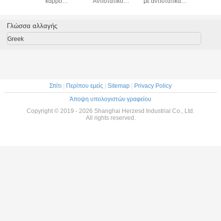
αργιλίου ESD με
περιοδικών PCB
ζώνης (ESD PCB
κάρ
την εύκολη
ESD SMT ράφι
Magazine Rack)
κυκλοφορ
συνέλευση
PCB
Αντιστατικό Rack
κάρρων αν
κραμάτων
Αποθήκευσης
στη θερμότ
Γλώσσα αλλαγής
αργιλίου για τη
PCB SMT
τη βιομη
βιομηχανία
συνελε
Greek
Σπίτι
|
Περίπου εμείς
|
Sitemap
|
Privacy Policy
Άποψη υπολογιστών γραφείου
Copyright © 2019 - 2026 Shanghai Herzesd Industrial Co., Ltd.
All rights reserved.