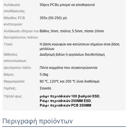
Αυλάκωση
50pcs PCBs μπορεί να αποθηκευτεί
αποθήκευσης:
Μέγεθος PCB
355x (50-250) χιλ.
κοστουμιών:
Αυλάκωση οδηγών του
Βάθος 3mm, πλάτος 5.5mm, πίσσα 10mm
δευτερεύοντος πιάτου:
Υλικό:
Η βάση κορυφών και κατώτατων σημείων είναι βάση
μετάλλων
Μέθοδος
Διαδρομή βιδών ή εργαλείων διευθετήσιμη
αποτυπώσεων:
Δευτερεύον πιάτο:
Πέντε κομμάτια που συγκεντρώνονται
Βάρος:
5.0kg
Θερμοκρασία:
80 ℃, 120℃ και 200 ℃ είναι διαθέσιμα
Λιμένας:
Σαγκάη
ράφι περιοδικών 100 βαθμού ESD
Υψηλό φως:
,
Ράφι περιοδικών 250MM ESD
,
Ράφι περιοδικών PCB 250MM
Περιγραφή προϊόντων