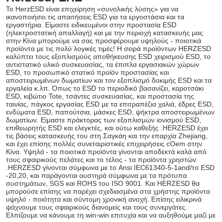
Το HerzESD είναι επιχείρηση «συνολικής λύσης» για να 
ικανοποιήσει τις απαιτήσεις ESD για τα εργοστάσια και τα 
εργαστήρια. Είμαστε ειδικευμένοι στην προστασία ESD 
(ηλεκτροστατική απαλλαγή) και με την περιοχή κατασκευής μας 
στην Κίνα μπορούμε να σας προσφέρουμε υψηλούς - ποιοτικά 
προϊόντα με τις πολύ λογικές τιμές! Η σειρά προϊόντων HERZESD 
καλύπτει τους εξοπλισμούς αποθήκευσης ESD χειρισμού ESD, το 
αντιστατικό υλικό συσκευασίας, τα έπιπλα εργασιακών χώρων 
ESD, το προσωπικό στατικό προϊόν προστασίας και 
αποστειρωμένων δωματίων και τον εξοπλισμό δοκιμής ESD και τα 
εργαλεία κ.λπ. Όπως το ESD το περιοδικό βασανίζει, καροτσάκι 
ESD, κιβώτιο Tote, τσάντες συσκευασίας, και προστασία της 
ταινίας, πάγκος εργασίας ESD με τα επιτραπέζια χαλιά, έδρες ESD, 
ενδύματα ESD, παπούτσια, μάσκες ESD, ψήκτρα αποστειρωμένων 
δωματίων. Είμαστε πράκτορας των εξοπλισμών ιονισμού ESD, 
επιθεωρητής ESD και ελεγκτές, και ούτω καθεξής .HERZESD έχει 
τις βάσεις κατασκευής του στη Σαγκάη και την επαρχία Zhejiang, 
και έχει επίσης πολλές συνεταιριστικές επιχειρήσεις cOem στην 
Κίνα. Υψηλά - τα ποιοτικά προϊόντα γίνονται αποδεκτά καλά από 
τους σφαιρικούς πελάτες και το τέλος - τα προϊόντα χρηστών 
.HERZESD γίνονται σύμφωνα με το Ansi IEC61340-5-1and/το ESD 
-20,20, και παράγονται αυστηρά σύμφωνα με τα πρότυπα 
συστημάτων, SGS και ROHS του ISO 9001. Και HERZESD θα 
μπορούσε επίσης να παρέχει σχεδιασμένα στα χρήστης προϊόντα 
υψηλό - ποιότητα και σύντομη χρονική ανοχή. Επίσης ειλικρινά 
ψάχνουμε τους σφαιρικούς διανομείς και τους συνεργάτες. 
Ελπίζουμε να κάνουμε τη win-win επιτυχία και να αυξηθούμε μαζί με 