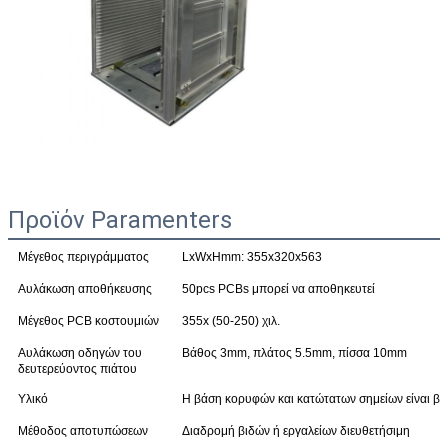
Προϊόν Paramenters
Μέγεθος περιγράμματος
LxWxHmm: 355x320x563
Αυλάκωση αποθήκευσης
50pcs PCBs μπορεί να αποθηκευτεί
Μέγεθος PCB κοστουμιών
355x (50-250) χιλ.
Αυλάκωση οδηγών του
Βάθος 3mm, πλάτος 5.5mm, πίσσα 10mm
δευτερεύοντος πιάτου
Υλικό
Η βάση κορυφών και κατώτατων σημείων είναι β
Μέθοδος αποτυπώσεων
Διαδρομή βιδών ή εργαλείων διευθετήσιμη