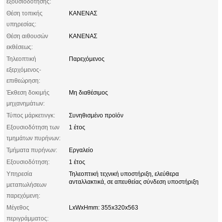
εξουσιοδότησης:
Θέση τοπικής
ΚΑΝΕΝΑΣ
υπηρεσίας:
Θέση αιθουσών
ΚΑΝΕΝΑΣ
εκθέσεως:
Τηλεοπτική
Παρεχόμενος
εξερχόμενος-
επιθεώρηση:
Έκθεση δοκιμής
Μη διαθέσιμος
μηχανημάτων:
Τύπος μάρκετινγκ:
Συνηθισμένο προϊόν
Εξουσιοδότηση των
1 έτος
τμημάτων πυρήνων:
Τμήματα πυρήνων:
Εργαλείο
Εξουσιοδότηση:
1 έτος
Υπηρεσία
Τηλεοπτική τεχνική υποστήριξη, ελεύθερα
ανταλλακτικά, σε απευθείας σύνδεση υποστήριξη
μεταπωλήσεων
παρεχόμενη:
Μέγεθος
LxWxHmm: 355x320x563
περιγράμματος: