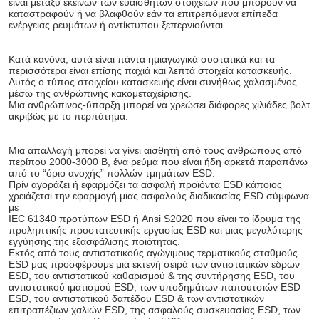
είναι μεταξύ εκείνων των ευαίσθητων στοιχείων που μπορούν να 
καταστραφούν ή να βλαφθούν εάν τα επιτρεπόμενα επίπεδα 
ενέργειας ρευμάτων ή αντίκτυπου ξεπερνιούνται.
Κατά κανόνα, αυτά είναι πάντα ημιαγωγικά συστατικά και τα 
περισσότερα είναι επίσης παχιά και λεπτά στοιχεία κατασκευής.
Αυτός ο τύπος στοιχείου κατασκευής είναι συνήθως χαλασμένος 
μέσω της ανθρώπινης κακομεταχείρισης.
Μια ανθρώπινος-ύπαρξη μπορεί να χρεώσει διάφορες χιλιάδες βολτ 
Αφήστε ένα μή
ακριβώς με το περπάτημα.
We bellen je snel 
Μια απαλλαγή μπορεί να γίνει αισθητή από τους ανθρώπους από 
περίπου 2000-3000 Β, ένα ρεύμα που είναι ήδη αρκετά παραπάνω 
από το “όριο ανοχής” πολλών τμημάτων ESD.
Πρίν αγοράζει ή εφαρμόζει τα ασφαλή προϊόντα ESD κάποιος 
χρειάζεται την εφαρμογή μιας ασφαλούς διαδικασίας ESD σύμφωνα 
με
IEC 61340 προτύπων ESD ή Ansi S2020 που είναι το ίδρυμα της 
προληπτικής προστατευτικής εργασίας ESD και μιας μεγαλύτερης 
εγγύησης της εξασφάλισης ποιότητας.
Εκτός από τους αντιστατικούς αγώγιμους τερματικούς σταθμούς 
ESD μας προσφέρουμε μια εκτενή σειρά των αντιστατικών εδρών 
ESD, του αντιστατικού καθαρισμού & της συντήρησης ESD, του 
αντιστατικού ιματισμού ESD, των υποδημάτων παπουτσιών ESD 
ESD, του αντιστατικού δαπέδου ESD & των αντιστατικών 
επιτραπέζιων χαλιών ESD, της ασφαλούς συσκευασίας ESD, των 