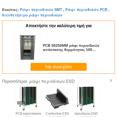
Ράφι περιοδικών SMT
Ράφι περιοδικών PCB
Ετικέττες:
,
,
διευθετήσιμο ράφι περιοδικών
Αποκτήστε την καλύτερη τιμή για
PCB 50250MM ράφι περιοδικών
αντίστασης θερμότητας 100
βαθμού ESD
Να συνεχίσει
ράφι περιοδικών ESD
Περισσότεροι
Αντιστατικό ράφι
Ρυθμίσιμο
Κεφάλαιο
ESD αντισ
περιοδικών PCB
αντιστατικό ράφι
Εναρμόνισης
PCB καρο