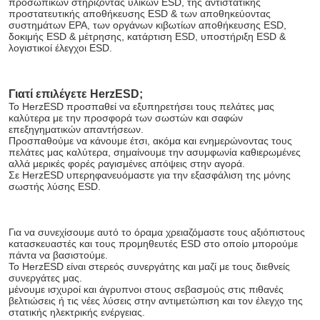
προσωπικών στηρίζοντας υλικών ESD, της αντιστατικής 
προστατευτικής αποθήκευσης ESD & των αποθηκεύοντας 
συστημάτων EPA, των οργάνων κιβωτίων αποθήκευσης ESD, 
δοκιμής ESD & μέτρησης, κατάρτιση ESD, υποστήριξη ESD & 
λογιστικοί έλεγχοι ESD.
υποβολή
Γιατί επιλέγετε HerzESD;
Το HerzESD προσπαθεί να εξυπηρετήσει τους πελάτες μας 
καλύτερα με την προσφορά των σωστών και σαφών 
επεξηγηματικών απαντήσεων.
Προσπαθούμε να κάνουμε έτσι, ακόμα και ενημερώνοντας τους 
πελάτες μας καλύτερα, σημαίνουμε την ασυμφωνία καθιερωμένες 
αλλά μερικές φορές ραγισμένες απόψεις στην αγορά.
Σε HerzESD υπερηφανευόμαστε για την εξασφάλιση της μόνης 
σωστής λύσης ESD.
Για να συνεχίσουμε αυτό το όραμα χρειαζόμαστε τους αξιόπιστους 
κατασκευαστές και τους προμηθευτές ESD στο οποίο μπορούμε 
πάντα να βασιστούμε.
Το HerzESD είναι στερεός συνεργάτης και μαζί με τους διεθνείς 
συνεργάτες μας.
μένουμε ισχυροί και άγρυπνοι στους σεβασμούς στις πιθανές 
βελτιώσεις ή τις νέες λύσεις στην αντιμετώπιση και τον έλεγχο της 
στατικής ηλεκτρικής ενέργειας.