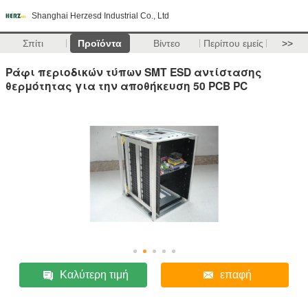
Shanghai Herzesd Industrial Co., Ltd
Σπίτι
Προϊόντα
Βίντεο
Περίπου εμείς
>>
Ράφι περιοδικών τύπων SMT ESD αντίστασης
θερμότητας για την αποθήκευση 50 PCB PC
Καλύτερη τιμή
επαφή