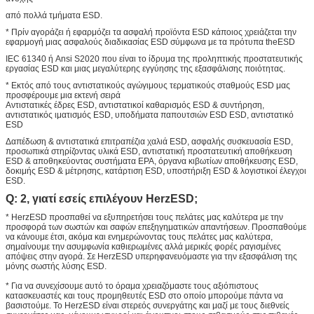
από πολλά τμήματα ESD.
* Πρίν αγοράζει ή εφαρμόζει τα ασφαλή προϊόντα ESD κάποιος χρειάζεται την
εφαρμογή μιας ασφαλούς διαδικασίας ESD σύμφωνα με τα πρότυπα theESD
IEC 61340 ή Ansi S2020 που είναι το ίδρυμα της προληπτικής προστατευτικής
εργασίας ESD και μιας μεγαλύτερης εγγύησης της εξασφάλισης ποιότητας.
* Εκτός από τους αντιστατικούς αγώγιμους τερματικούς σταθμούς ESD μας
προσφέρουμε μια εκτενή σειρά
Αντιστατικές έδρες ESD, αντιστατικοί καθαρισμός ESD & συντήρηση,
αντιστατικός ιματισμός ESD, υποδήματα παπουτσιών ESD ESD, αντιστατικό
ESD
Δαπέδωση & αντιστατικά επιτραπέζια χαλιά ESD, ασφαλής συσκευασία ESD,
προσωπικά στηρίζοντας υλικά ESD, αντιστατική προστατευτική αποθήκευση
ESD & αποθηκεύοντας συστήματα EPA, όργανα κιβωτίων αποθήκευσης ESD,
δοκιμής ESD & μέτρησης, κατάρτιση ESD, υποστήριξη ESD & λογιστικοί έλεγχοι
ESD.
Q: 2, γιατί εσείς επιλέγουν HerzESD;
* HerzESD προσπαθεί να εξυπηρετήσει τους πελάτες μας καλύτερα με την
προσφορά των σωστών και σαφών επεξηγηματικών απαντήσεων. Προσπαθούμε
να κάνουμε έτσι, ακόμα και ενημερώνοντας τους πελάτες μας καλύτερα,
σημαίνουμε την ασυμφωνία καθιερωμένες αλλά μερικές φορές ραγισμένες
απόψεις στην αγορά. Σε HerzESD υπερηφανευόμαστε για την εξασφάλιση της
μόνης σωστής λύσης ESD.
* Για να συνεχίσουμε αυτό το όραμα χρειαζόμαστε τους αξιόπιστους
κατασκευαστές και τους προμηθευτές ESD στο οποίο μπορούμε πάντα να
βασιστούμε. Το HerzESD είναι στερεός συνεργάτης και μαζί με τους διεθνείς