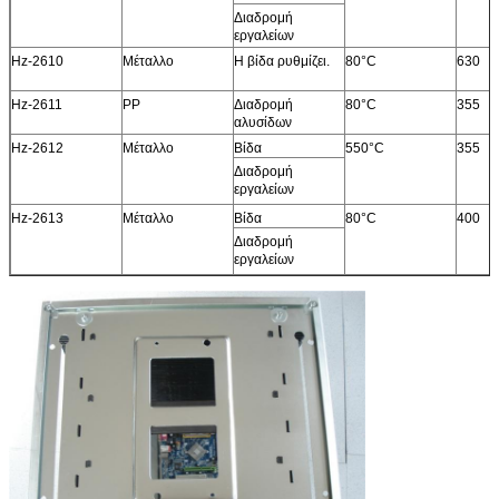
Διαδρομή
εργαλείων
Hz-2610
Μέταλλο
Η βίδα ρυθμίζει.
80°C
630
Hz-2611
PP
Διαδρομή
80°C
355
αλυσίδων
Hz-2612
Μέταλλο
Βίδα
550°C
355
Διαδρομή
εργαλείων
Hz-2613
Μέταλλο
Βίδα
80°C
400
Διαδρομή
εργαλείων