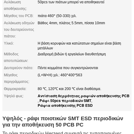
Αυλάκωση
50pcs των πιάτων μπορεί να αποθηκευτεί
αποθήκευσης:
Μέγεθος του PCB:
πιάτα 460* (50-330) χιλ.
Αυλάκωση οδηγών
Βάθος 4mm, πλάτος 5.5mm, πίσσα 10mm
του δευτερεύοντος
πιάτου:
Υλικό:
Η βάση κορυφών και κατώτατων σημείων είναι βάση
μετάλλων
Μέθοδος
Διαδρομή βιδών ή εργαλείων διευθετήσιμη
αποτυπώσεων:
Δευτερεύον πιάτο:
Πέντε κομμάτια που συγκεντρώνονται
Μέγεθος
(L×W×H) χιλ.: 460*400*563
περιγράμματος:
Θερμοκρασία:
80 ℃, 120℃ και 200 ℃ είναι διαθέσιμα.
Αντίσταση θερμότητας ραφιών αποθήκευσης PCB
Υψηλό φως:
Ράφι 50pcs περιοδικών SMT
,
,
Ράφια αποθήκευσης PCB ESD
Υψηλός - ράφι ποιοτικών SMT ESD περιοδικών
για την αποθήκευση 50 PCB PC
Το ράφι περιοδικών Herzesd συναντά τις τυποποιημένες