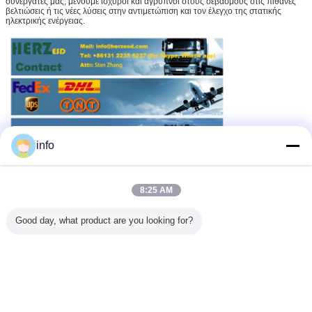
συνεργάτες μας, μένουμε ισχυροί και άγρυπνοι στους σεβασμούς στις πιθανές
βελτιώσεις ή τις νέες λύσεις στην αντιμετώπιση και τον έλεγχο της στατικής
ηλεκτρικής ενέργειας.
info
8:25 AM
Ράφι περιοδικών SMT
Ράφι περιοδικών PCB
Ετικέττες:
,
,
Good day, what product are you looking for?
διευθετήσιμο ράφι περιοδικών
Αποκτήστε την καλύτερη τιμή για
Ράφι περιοδικών τύπων SMT