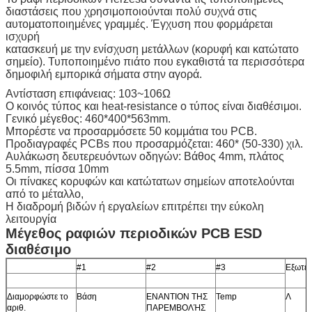
διαστάσεις που χρησιμοποιούνται πολύ συχνά στις
αυτοματοποιημένες γραμμές. Έγχυση που φορμάρεται
ισχυρή
κατασκευή με την ενίσχυση μετάλλων (κορυφή και κατώτατο
σημείο). Τυποποιημένο πιάτο που εγκαθιστά τα περισσότερα
δημοφιλή εμπορικά σήματα στην αγορά.
Αντίσταση επιφάνειας: 103~106Ω
Ο κοινός τύπος και heat-resistance ο τύπος είναι διαθέσιμοι.
Γενικό μέγεθος: 460*400*563mm.
Μπορέστε να προσαρμόσετε 50 κομμάτια του PCB.
Προδιαγραφές PCBs που προσαρμόζεται: 460* (50-330) χιλ.
Αυλάκωση δευτερευόντων οδηγών: Βάθος 4mm, πλάτος
5.5mm, πίσσα 10mm
Οι πίνακες κορυφών και κατώτατων σημείων αποτελούνται
από το μέταλλο,
Η διαδρομή βιδών ή εργαλείων επιτρέπει την εύκολη
λειτουργία
Μέγεθος ραφιών περιοδικών PCB ESD
διαθέσιμο
#1
#2
#3
Εξωτερ
Διαμορφώστε το
Βάση
ΕΝΑΝΤΙΟΝ ΤΗΣ
Temp
Λ
αριθ.
ΠΑΡΕΜΒΟΛΉΣ