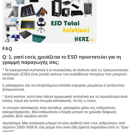
FAQ
Q: 1, γιατί εσείς χρειάζεται το ESD προστατεύει για τη
γραμμή παραγωγής σας;
* Τα ηλεκτρονικά συστατικά ή οι συνελεύσεις σε κίνδυνο από τις ηλεκτροστατικές
απαλλαγές (ESD) είναι μεταξύ εκείνων των ευαίσθητων στοιχείων που μπορούν
να είναι
ή χαλασμένος εάν τα επιτρεπόμενα επίπεδα ενέργειας ρευμάτων ή αντίκτυπου
ξεπερνιούνται.
* Κατά κανόνα, αυτά είναι πάντα ημιαγωγικά συστατικά και τα περισσότερα είναι
επίσης παχιά και λεπτά στοιχεία κατασκευής. Αυτός ο τύπος
το στοιχείο κατασκευής είναι συνήθως χαλασμένο μέσω της ανθρώπινης
κακομεταχείρισης. Μια ανθρώπινος-ύπαρξη μπορεί να χρεώσει διάφορες
χιλιάδες βολτ ακριβώς κοντά
περπάτημα. Μια απαλλαγή μπορεί να γίνει αισθητή από τους ανθρώπους από
περίπου 2000-3000 Β, ένα ρεύμα που είναι ήδη αρκετά παραπάνω από το “όριο
ανοχής”