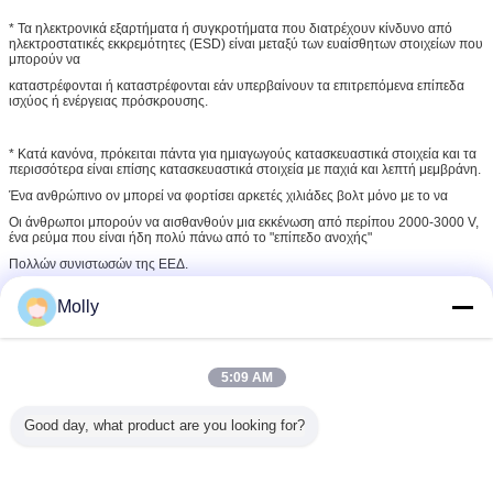
* Τα ηλεκτρονικά εξαρτήματα ή συγκροτήματα που διατρέχουν κίνδυνο από
ηλεκτροστατικές εκκρεμότητες (ESD) είναι μεταξύ των ευαίσθητων στοιχείων που
μπορούν να
καταστρέφονται ή καταστρέφονται εάν υπερβαίνουν τα επιτρεπόμενα επίπεδα
ισχύος ή ενέργειας πρόσκρουσης.
* Κατά κανόνα, πρόκειται πάντα για ημιαγωγούς κατασκευαστικά στοιχεία και τα
περισσότερα είναι επίσης κατασκευαστικά στοιχεία με παχιά και λεπτή μεμβράνη.
Ένα ανθρώπινο ον μπορεί να φορτίσει αρκετές χιλιάδες βολτ μόνο με το να
Οι άνθρωποι μπορούν να αισθανθούν μια εκκένωση από περίπου 2000-3000 V,
ένα ρεύμα που είναι ήδη πολύ πάνω από το "επίπεδο ανοχής"
Πολλών συνιστωσών της ΕΕΔ.
Molly
* Πριν αγοράσετε ή εφαρμόσετε προϊόντα ασφαλή από την ESD, πρέπει να
εφαρμόσετε μια διαδικασία ασφαλείας από την ESD σύμφωνα με τα πρότυπα
ESD
Το IEC 61340 ή το ANSI S2020, το οποίο αποτελεί το θεμέλιο της προληπτικής
5:09 AM
προστασίας από την ESD και μια μεγαλύτερη εγγύηση της διασφάλισης της
ποιότητας.
Good day, what product are you looking for?
* Εκτός από τους αντιστατικούς αγωγούς σταθμούς εργασίας ESD
προσφέρουμε ένα ευρύ φάσμα
Αντιστατικά καθίσματα ESD, Αντιστατικά καθίσματα ESD καθαρισμός και