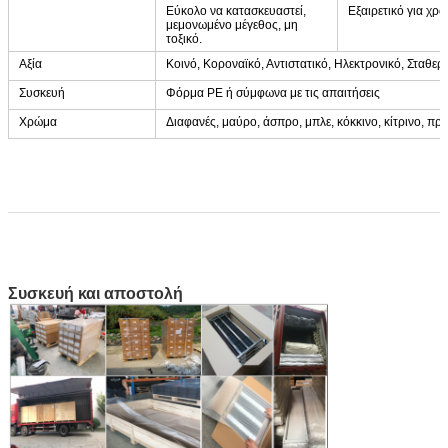
Εύκολο να κατασκευαστεί,
Εξαιρετικό για χρ
μεμονωμένο μέγεθος, μη
τοξικό.
Αξία
Κοινό, Κοροναϊκό, Αντιστατικό, Ηλεκτρονικό, Σταθε
Συσκευή
Φόρμα PE ή σύμφωνα με τις απαιτήσεις
Χρώμα
Διαφανές, μαύρο, άσπρο, μπλε, κόκκινο, κίτρινο, πρά
Εμφάνιση προϊόντων
Συσκευή και αποστολή