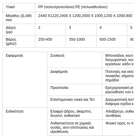
Υλικό
PP (πολυπροπυλένιο) PE (πολυαιθυλένιο)
Μέγεθος ((LxW)
2440 X1220,2400 X 1200,2000 X 1000,1200 X 1000,900 X
mm
Δάχος
2
3
4
5
(μμ)
Βάρος
250-450
350-1000
650-1500
80
(g/m2)
Εφαρμογή
Συσκευή
Μπουκάλια, κουτιά
διαχωριστικό, κου
εργασιών, κάδο απ
Διαφήμιση
Πολιτικές και εκλο
πινακίδα, σήματα 
σημάδια
Προστασία
Εpiιχειρησιακή piε
piροώθηση των εpi
Επιστημονικό υλικό και Τότ
Διαχωριστικά,πολυ
διάφορα σχέδια κο
Ειδικότητα
Ελαφρύ βάρος, άκαμπτο,
Αδιάβροχο, ανθεκτι
δυνατό, ανθεκτικό
συνθήκες
Ανθεκτικότητα σε χημικές
Φιλικό προς το πε
ουσίες, αντι-επιπτώσεις και
εξασθένιση