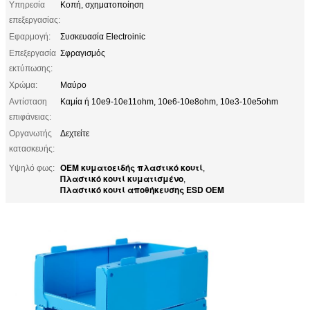
Υπηρεσία
Κοπή, σχηματοποίηση
επεξεργασίας:
Εφαρμογή:
Συσκευασία Electroinic
Επεξεργασία
Σφραγισμός
εκτύπωσης:
Χρώμα:
Μαύρο
Αντίσταση
Καμία ή 10e9-10e11ohm, 10e6-10e8ohm, 10e3-10e5ohm
επιφάνειας:
Οργανωτής
Δεχτείτε
κατασκευής:
OEM κυματοειδής πλαστικό κουτί
Υψηλό φως:
,
Πλαστικό κουτί κυματισμένο
,
Πλαστικό κουτί αποθήκευσης ESD OEM