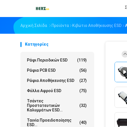
Σ
Αρχική Σελίδα
Προϊόντα
Κιβώτιο Αποθήκευσης ESD
Κατηγορίες
Ράφι Περιοδικών ESD
(119)
Ράφια PCB ESD
(56)
Ράφια Αποθήκευσης ESD
(27)
Φύλλα Αφρού ESD
(75)
Τσάντες
Προστατευτικών
(32)
Καλυμμάτων ESD...
Ταινία Προειδοποίησης
(40)
ESD...