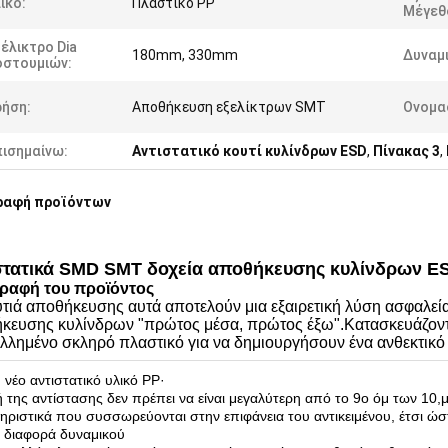
ικό:
Πλαστικό PP
Μέγεθ
έλικτρο Dia
180mm, 330mm
Δυναμ
οστουμιών:
ρήση:
Αποθήκευση εξελίκτρων SMT
Ονομα
πισημαίνω:
Αντιστατικό κουτί κυλίνδρων ESD
,
Πίνακας 3
,
ραφή προϊόντων
στατικά SMD SMT δοχεία αποθήκευσης κυλίνδρων E
ραφή του προϊόντος
υτιά αποθήκευσης αυτά αποτελούν μια εξαιρετική λύση ασφαλεί
κευσης κυλίνδρων "πρώτος μέσα, πρώτος έξω".Κατασκευάζοντα
λλημένο σκληρό πλαστικό για να δημιουργήσουν ένα ανθεκτικό
: νέο αντιστατικό υλικό PP·
ή της αντίστασης δεν πρέπει να είναι μεγαλύτερη από το 9ο όμ των 10,
μ
ηριστικά που συσσωρεύονται στην επιφάνεια του αντικειμένου, έτσι ώ
 διαφορά δυναμικού