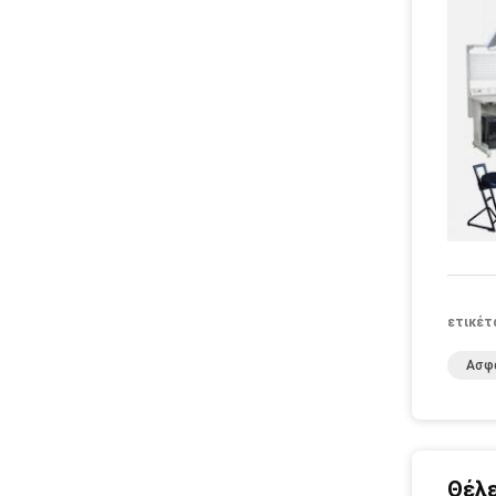
ετικέτ
Ασφ
Θέλε