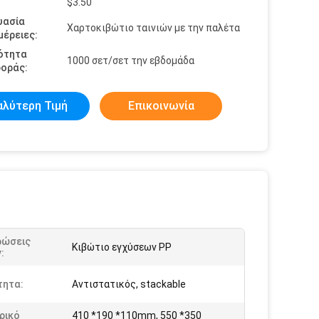
$3.50
υασία
Χαρτοκιβώτιο ταινιών με την παλέτα
έρειες:
ότητα
1000 σετ/σετ την εβδομάδα
οράς:
αλύτερη Τιμή
Επικοινωνία
ρώσεις
Κιβώτιο εγχύσεων PP
:
τητα:
Αντιστατικός, stackable
ρικό
410 *190 *110mm, 550 *350