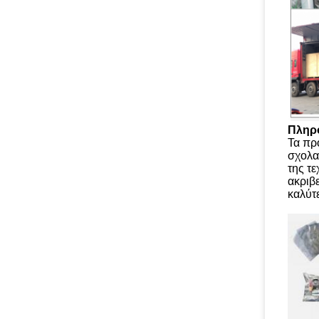
Πληρο
Τα πρ
σχολασ
της τε
ακριβ
καλύτ