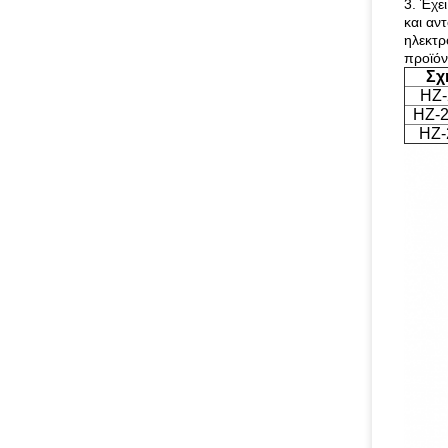
3. Έχε
και αν
ηλεκτρ
προϊόν
Σχ
HZ-
HZ-2
HZ-