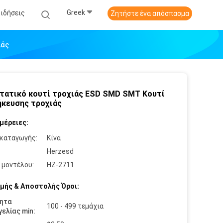
Greek
Ειδήσεις
Ζητήστε ένα απόσπασμα
ιάς
τατικό κουτί τροχιάς ESD SMD SMT Κουτί
κευσης τροχιάς
μέρειες:
καταγωγής:
Κίνα
:
Herzesd
 μοντέλου:
HZ-2711
μής & Αποστολής Όροι:
ητα
100 - 499 τεμάχια
ελίας min: