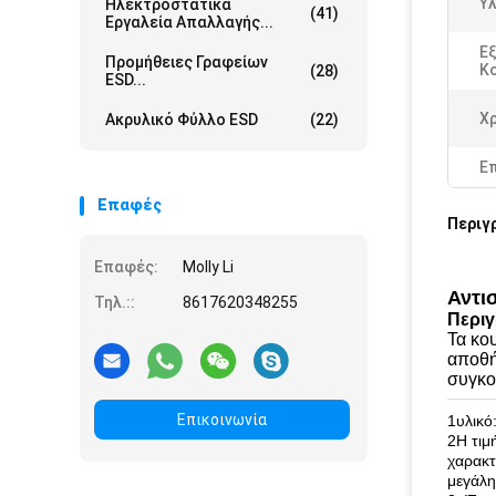
Υλ
Ηλεκτροστατικά
(41)
Εργαλεία Απαλλαγής...
Εξ
Προμήθειες Γραφείων
Κ
(28)
ESD...
Χ
Ακρυλικό Φύλλο ESD
(22)
Ε
Επαφές
Περιγ
Επαφές:
Molly Li
Αντι
Τηλ.::
8617620348255
Περιγ
Τα κο
αποθή
συγκο
Επικοινωνία
1υλικό
2Η τιμ
χαρακτ
μεγάλη