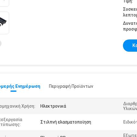
Τιμή:
Συσκε
λεπτομ
Δυνατ
προσφ
Κ
μερής Ενημέρωση
Περιγραφή Προϊόντων
Διαρθ
ομηχανική Χρήση:
Ηλεκτρονικά
Υλικών
πεξεργασία
Στιλπνή ελασματοποίηση
Ειδικό
κτύπωσης:
Εξωτε