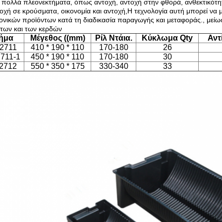
ι πολλά πλεονεκτήματα, όπως αντοχή, αντοχή στην φθορά, ανθεκτικότ
τοχή σε κρούσματα, οικονομία και αντοχή,Η τεχνολογία αυτή μπορεί να
ονικών προϊόντων κατά τη διαδικασία παραγωγής και μεταφοράς., μείω
των και των κερδών
ήμα
Μέγεθος ((mm)
Ρίλ Ντάια.
Κύκλωμα Qty
Αντ
2711
410 * 190 * 110
170-180
26
711-1
450 * 190 * 110
170-180
30
2712
550 * 350 * 175
330-340
33