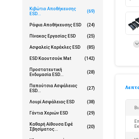
Κιβώτιο Αποθήκευσης
(69)
ESD...
Ράφια Αποθήκευσης ESD
(24)
Πίνακας Εργασίας ESD
(25)
Ασφαλείς Καρέκλες ESD
(85)
ESD Καουτσούκ Mat
(142)
Προστατευτική
(28)
Ενδυμασία ESD...
Παπούτσια Ασφάλειας
Λεπτο
(27)
ESD...
Λουρί Ασφάλειας ESD
(38)
Βι
Γάντια Χεριών ESD
(29)
Ε
Καθαρή Αίθουσα Εφέ
Ε
(20)
Σβησίματος...