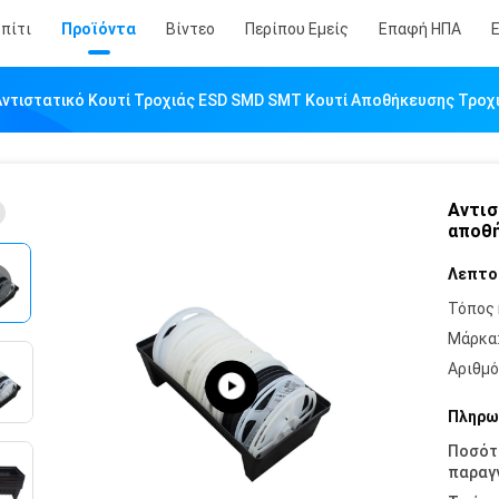
πίτι
Προϊόντα
Βίντεο
Περίπου Εμείς
Επαφή ΗΠΑ
Αντιστατικό Κουτί Τροχιάς ESD SMD SMT Κουτί Αποθήκευσης Τροχ
Αντισ
αποθή
Λεπτο
Τόπος 
Μάρκα
Αριθμό
Πληρω
Ποσότ
παραγγ