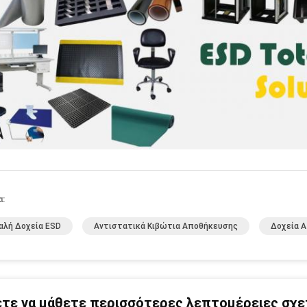
α:
αλή Δοχεία ESD
Αντιστατικά Κιβώτια Αποθήκευσης
Δοχεία 
τε να μάθετε περισσότερες λεπτομέρειες σχετ