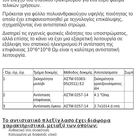
τελικών χρήσεων.
Πρόκειται για φύλλο πολυανθρακούχου υψηλής ποιότητας το
οποίο έχει επιφανειοποιηθεί με τεχνολογίες επικάλυψης,
σχηματίζοντας ένα αντιστατικό στρώμα.
Διατηρεί τις εγγενείς φυσικές ιδιότητες του υποστρώματος,
αλλά επίσης το κάνει να έχει μια εξαιρετική λειτουργία σε
εξάλειψη του στατικού ηλεκτρισμού.Η αντίσταση της
επιφάνειας 10^6^10^8 Ωμ είναι η καλύτερη αντιστατική
λειτουργία.
- Όχι, όχι, όχι.
Τμήμα δοκιμής
Μέθοδος δοκιμής
Αποτελέσματα
Συμπε
1
Σκληρότητα
ΑΣTM 03363-
Σκληρότητα
μολύβι
05(2011) Ε2
γρατζουνίσματος:
4H
2
Αντίσταση
ΑΣTM 0257-14
4.1 "O/sq
επιφάνειας
3
Αντίσταση όγκου
ΑΣTM 0257-14
2.7x1014 (l.cm)
Το αντιστατικό πλεξίγλασο έχει διάφορα
χαρακτηριστικά, μεταξύ των οποίων:
Ανθεκτικό στη συσκότιση
Καλυμμένα με διαφανές υλικό