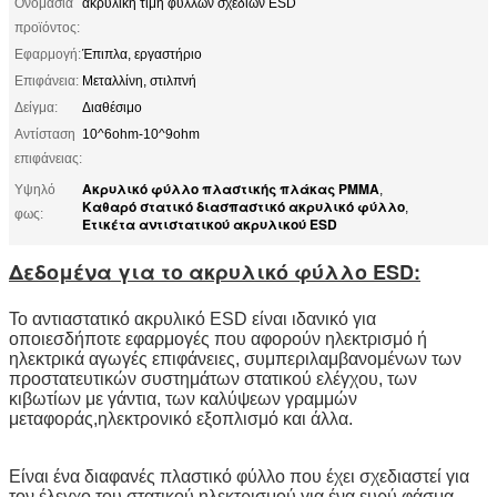
Ονομασία
ακρυλική τιμή φύλλων σχεδίων ESD
προϊόντος:
Εφαρμογή:
Έπιπλα, εργαστήριο
Επιφάνεια:
Μεταλλίνη, στιλπνή
Δείγμα:
Διαθέσιμο
Αντίσταση
10^6ohm-10^9ohm
επιφάνειας:
Ακρυλικό φύλλο πλαστικής πλάκας PMMA
Υψηλό
,
Καθαρό στατικό διασπαστικό ακρυλικό φύλλο
,
φως:
Ετικέτα αντιστατικού ακρυλικού ESD
Δεδομένα για το ακρυλικό φύλλο ESD:
Το αντιαστατικό ακρυλικό ESD είναι ιδανικό για
οποιεσδήποτε εφαρμογές που αφορούν ηλεκτρισμό ή
ηλεκτρικά αγωγές επιφάνειες, συμπεριλαμβανομένων των
προστατευτικών συστημάτων στατικού ελέγχου, των
κιβωτίων με γάντια, των καλύψεων γραμμών
μεταφοράς,ηλεκτρονικό εξοπλισμό και άλλα.
Είναι ένα διαφανές πλαστικό φύλλο που έχει σχεδιαστεί για
τον έλεγχο του στατικού ηλεκτρισμού για ένα ευρύ φάσμα