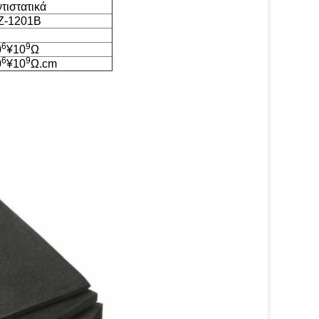
τιστατικά
Z-1201B
6
9
0
¥10
Ω
6
9
0
¥10
Ω.cm