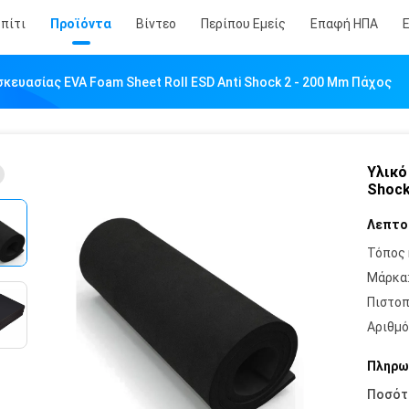
πίτι
Προϊόντα
Βίντεο
Περίπου Εμείς
Επαφή ΗΠΑ
σκευασίας EVA Foam Sheet Roll ESD Anti Shock 2 - 200 Mm Πάχος
Υλικό
Shock
Λεπτο
Τόπος 
Μάρκα
Πιστοπ
Αριθμό
Πληρω
Ποσότ