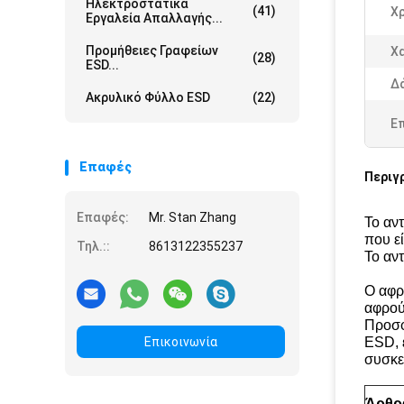
Ηλεκτροστατικά
(41)
Χ
Εργαλεία Απαλλαγής...
Προμήθειες Γραφείων
Χ
(28)
ESD...
Δ
Ακρυλικό Φύλλο ESD
(22)
Ε
Επαφές
Περιγ
Επαφές:
Mr. Stan Zhang
Το αν
που ε
Τηλ.::
8613122355237
Το αντ
Ο αφρ
αφρού
Προσφ
Επικοινωνία
ESD, 
συσκε
Άρθρ