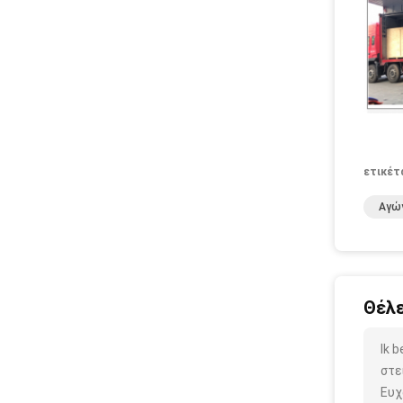
ετικέτ
Αγώ
Θέλε
Ik 
στε
Ευχ