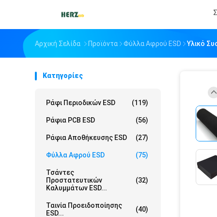
Σ
Αρχική Σελίδα
Προϊόντα
Φύλλα Αφρού ESD
Υλικό Συ
Κατηγορίες
Ράφι Περιοδικών ESD
(119)
Ράφια PCB ESD
(56)
Ράφια Αποθήκευσης ESD
(27)
Φύλλα Αφρού ESD
(75)
Τσάντες
Προστατευτικών
(32)
Καλυμμάτων ESD...
Ταινία Προειδοποίησης
(40)
ESD...