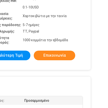
ελίας min:
0.1-10USD
υασία
Χαρτοκιβώτιο με την ταινία
έρειες:
ς παράδοσης:
5-7 ημέρες
πληρωμής:
TT, Paypal
ότητα
1000 κομμάτια την εβδομάδα
οράς:
αλύτερη Τιμή
Επικοινωνία
ος:
Προσαρμοσμένο