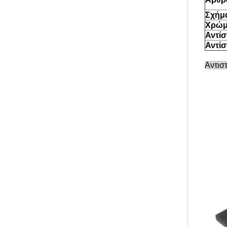
Σχήμ
Χρώ
Αντίσ
Αντί
Αντιστ