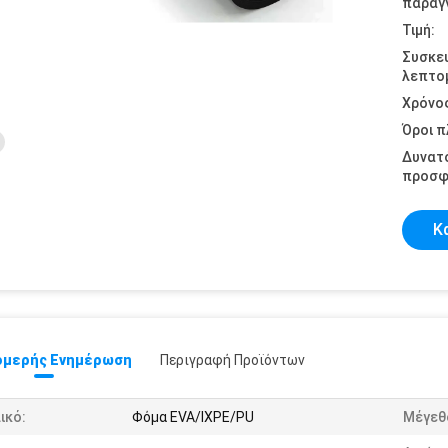
παραγγ
Τιμή:
Συσκε
λεπτομ
Χρόνο
Όροι 
Δυνατ
προσφ
Κ
μερής Ενημέρωση
Περιγραφή Προϊόντων
ικό:
Φόμα EVA/IXPE/PU
Μέγεθ