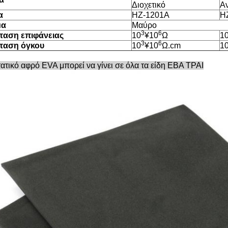
Διοχετικό
Αν
α
HZ-1201A
H
μα
Μαύρο
3
6
ταση επιφάνειας
10
¥10
Ω
1
3
6
σταση όγκου
10
¥10
Ω.cm
1
ατικό αφρό EVA μπορεί να γίνει σε όλα τα είδη
ΕΒΑ ΤΡΑΙ