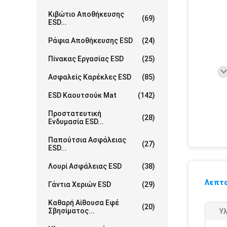
Κιβώτιο Αποθήκευσης
(69)
ESD...
Ράφια Αποθήκευσης ESD
(24)
Πίνακας Εργασίας ESD
(25)
Ασφαλείς Καρέκλες ESD
(85)
ESD Καουτσούκ Mat
(142)
Προστατευτική
(28)
Ενδυμασία ESD...
Παπούτσια Ασφάλειας
(27)
ESD...
Λουρί Ασφάλειας ESD
(38)
Λεπτο
Γάντια Χεριών ESD
(29)
Καθαρή Αίθουσα Εφέ
(20)
Σβησίματος...
Υλ