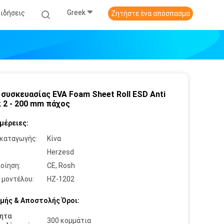
Greek
Ειδήσεις
Ζητήστε ένα απόσπασμα
 συσκευασίας EVA Foam Sheet Roll ESD Anti
 2 - 200 mm πάχος
μέρειες:
καταγωγής:
Κίνα
:
Herzesd
οίηση:
CE, Rosh
 μοντέλου:
HZ-1202
μής & Αποστολής Όροι:
ητα
300 κομμάτια