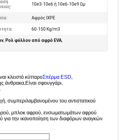
ταση
10e3-10e6 ή 10e6-10e9 Ωμ
ειας:
σία:
Αφρός IXPE
ότητα:
60-150 Kg/m3
ων
,
Ρολ φύλλου από αφρό EVA
,
αι κλειστό κύτταρο
Σπέρμα ESD
,
ης άνθρακα,
Είναι σφουγγάρι.
.
οχή, συμπεριλαμβανομένου του αντιστατικού
αφρού, μπλοκ αφρού, ενσωματωμάτων αφρού
 για την ικανοποίηση των διαφόρων αναγκών