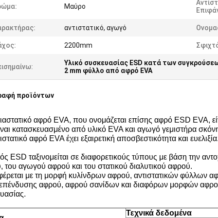
Αντίσ
ρώμα:
Μαύρο
Επιφάν
αρακτήρας:
αντιστατικό, αγωγό
Ονομα
άχος:
2200mm
Σφιχτ
Υλικό συσκευασίας ESD κατά των συγκρούσε
πισημαίνω:
2 mm φύλλο από αφρό EVA
ραφή προϊόντων
τιαστατικό αφρό EVA, που ονομάζεται επίσης αφρό ESD EVA, είν
ίναι κατασκευασμένο από υλικό EVA και αγωγό γεμιστήρα σκόν
ιστατικό αφρό EVA έχει εξαιρετική αποσβεστικότητα και ευελιξία
ός ESD ταξινομείται σε διαφορετικούς τύπους με βάση την αντ
, του αγωγού αφρού και του στατικού διαλυτικού αφρού.
έρεται με τη μορφή κυλίνδρων αφρού, αντιστατικών φύλλων 
επένδυσης αφρού, αφρού σανίδων και διαφόρων μορφών αφρού
υασίας.
Τεχνικά δεδομένα
α