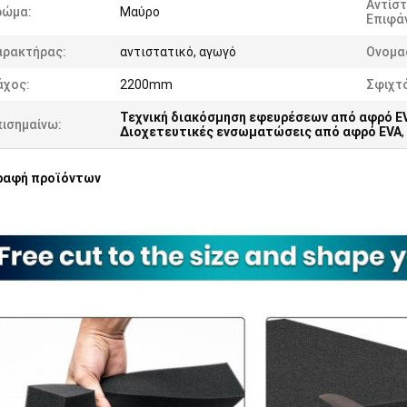
Αντίσ
ρώμα:
Μαύρο
Επιφάν
αρακτήρας:
αντιστατικό, αγωγό
Ονομα
άχος:
2200mm
Σφιχτ
Τεχνική διακόσμηση εφευρέσεων από αφρό E
πισημαίνω:
Διοχετευτικές ενσωματώσεις από αφρό EVA
,
ραφή προϊόντων