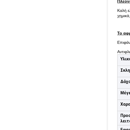
Πλεον
Καλή ε
χημικά
Το αφρ
Επιφάν
Αντιφλ
Υλικ
Σκλ
Δάχ
Μέγ
Χαρα
Προ
λειτ
Εφα