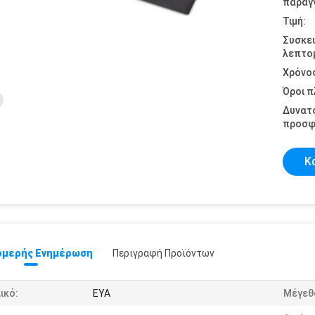
παραγγ
Τιμή:
Συσκε
λεπτομ
Χρόνο
Όροι 
Δυνατ
προσφ
Κ
μερής Ενημέρωση
Περιγραφή Προϊόντων
ικό:
ΕΥΑ
Μέγεθ