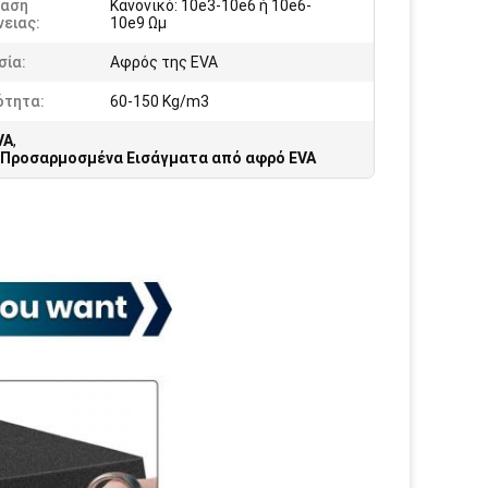
ταση
Κανονικό: 10e3-10e6 ή 10e6-
ειας:
10e9 Ωμ
σία:
Αφρός της EVA
ότητα:
60-150 Kg/m3
VA
,
Προσαρμοσμένα Εισάγματα από αφρό EVA