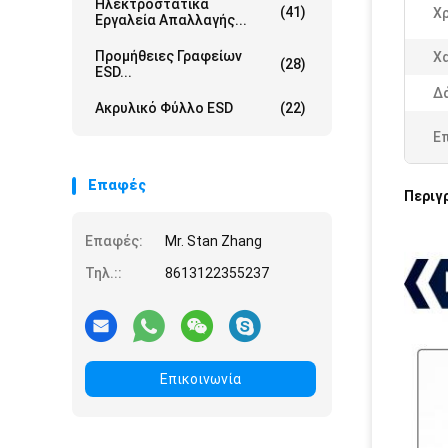
Ηλεκτροστατικά
(41)
Χ
Εργαλεία Απαλλαγής...
Προμήθειες Γραφείων
Χ
(28)
ESD...
Δ
Ακρυλικό Φύλλο ESD
(22)
Ε
Επαφές
Περιγ
Επαφές:
Mr. Stan Zhang
Τηλ.::
8613122355237
Επικοινωνία