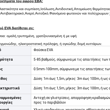
εκτήματα του αφρού ΕΒΑ:
λαστικότητα και συμπίεση,Ισόλωση,Αντιδοντική,Απομείωση θερμότητας
,Αντιβακτηριακό,Ανερό,Αντοξικό,Φαινόμενα φωτεινών και πολύχρωμων
ό EVA διατίθεται σε:
εια: ομαλή,τρυπημένη, γρατζουνιασμένη ή με υφή
εγμονώδης, ηλεκτροστατική πρόληψη, ή ογκώδης δομή κυττάρων.
ό
Φούσκα EVA
ηρότητα
5-85 βαθμούς, σύμφωνα με τις απαιτήσεις των 
ος
0.5mm-100mm, σύμφωνα με τις απαιτήσεις τω
εθος
Δύση: 1m έως 1,5m, μήκος: 3m έως 100m, ή ως 
κτηριστικά
Δύση: 1m έως 1,5m, μήκος: 3m έως 100m, ή ως 
σαρμοσμένες
Αντοχή σε γλιστρίσεις, απορρόφηση κραδασμών,
ουργίες
προς το περιβάλλον
ρμογή
Υλικό υποδημάτων, χειροτεχνία, αθλητισμός κα