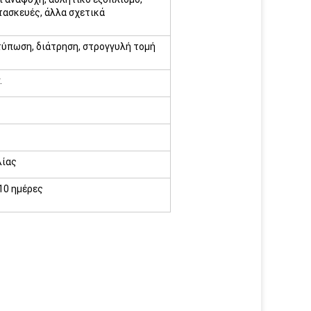
τασκευές, άλλα σχετικά
τύπωση, διάτρηση, στρογγυλή τομή
.
λίας
10 ημέρες