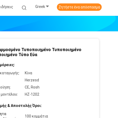
Greek
Ειδήσεις
Ζητήστε ένα απόσπασμα
ρμοσμένο Τυποποιημένο Τυποποιημένο
οιημένο Τύπο Εύα
μέρειες:
καταγωγής:
Κίνα
:
Herzesd
οίηση:
CE, Rosh
 μοντέλου:
HZ-1202
μής & Αποστολής Όροι:
ητα
100 κομμάτια