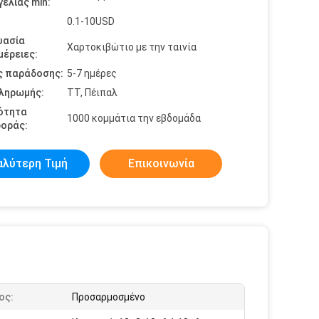
ελίας min:
0.1-10USD
υασία
Χαρτοκιβώτιο με την ταινία
έρειες:
ς παράδοσης:
5-7 ημέρες
πληρωμής:
ΤΤ, Πέιπαλ
ότητα
1000 κομμάτια την εβδομάδα
οράς:
αλύτερη Τιμή
Επικοινωνία
ος:
Προσαρμοσμένο