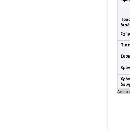
Πρό
διαδ
Σχή
Πιστ
Συσ
Χρόν
Χρό
δειγ
Αντιστ