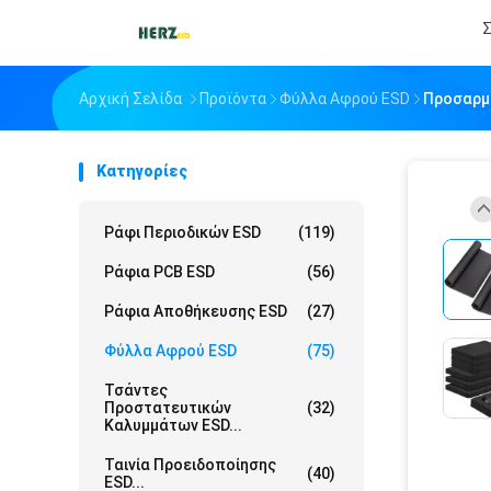
Σ
Αρχική Σελίδα
Προϊόντα
Φύλλα Αφρού ESD
Προσαρμ
Κατηγορίες
Ράφι Περιοδικών ESD
(119)
Ράφια PCB ESD
(56)
Ράφια Αποθήκευσης ESD
(27)
Φύλλα Αφρού ESD
(75)
Τσάντες
Προστατευτικών
(32)
Καλυμμάτων ESD...
Ταινία Προειδοποίησης
(40)
ESD...