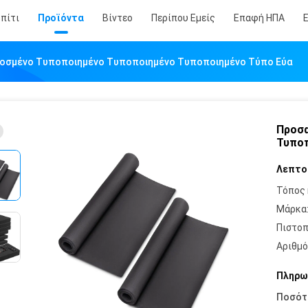
πίτι
Προϊόντα
Βίντεο
Περίπου Εμείς
Επαφή ΗΠΑ
οσμένο Τυποποιημένο Τυποποιημένο Τυποποιημένο Τύπο Εύα
Προσα
Τυποπ
Λεπτο
Τόπος 
Μάρκα
Πιστοπ
Αριθμό
Πληρω
Ποσότ