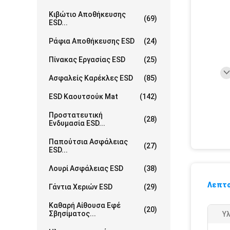
Κιβώτιο Αποθήκευσης
(69)
ESD...
Ράφια Αποθήκευσης ESD
(24)
Πίνακας Εργασίας ESD
(25)
Ασφαλείς Καρέκλες ESD
(85)
ESD Καουτσούκ Mat
(142)
Προστατευτική
(28)
Ενδυμασία ESD...
Παπούτσια Ασφάλειας
(27)
ESD...
Λουρί Ασφάλειας ESD
(38)
Λεπτο
Γάντια Χεριών ESD
(29)
Καθαρή Αίθουσα Εφέ
(20)
Σβησίματος...
Υλ