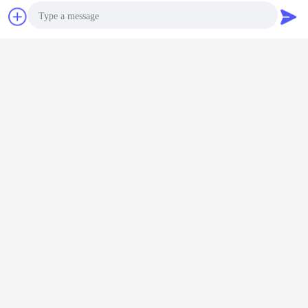
Επικοινωνία
Ζητήστε ένα
απόσπασμα
Photo
Video Call
Audio Call