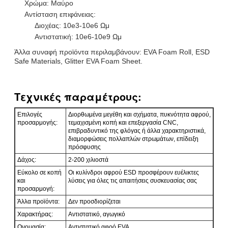
Χρώμα: Μαύρο
Αντίσταση επιφάνειας:
Διοχέας: 10e3-10e6 Ωμ
Αντιστατική: 10e6-10e9 Ωμ
Άλλα συναφή προϊόντα περιλαμβάνουν: EVA Foam Roll, ESD
Safe Materials, Glitter EVA Foam Sheet.
Τεχνικές παραμέτρους:
Επιλογές
Διορθωμένα μεγέθη και σχήματα, πυκνότητα αφρού,
προσαρμογής:
τεμαχισμένη κοπή και επεξεργασία CNC,
επιβραδυντικό της φλόγας ή άλλα χαρακτηριστικά,
διαμορφώσεις πολλαπλών στρωμάτων, επίδειξη
πρόσφυσης
Δάχος:
2-200 χιλιοστά
Εύκολο σε κοπή
Οι κυλίνδροι αφρού ESD προσφέρουν ευέλικτες
και
λύσεις για όλες τις απαιτήσεις συσκευασίας σας
προσαρμογή:
Άλλα προϊόντα:
Δεν προσδιορίζεται
Χαρακτήρας:
Αντιστατικό, αγωγικό
Ονομασία:
Αντιστατικό αφρό EVA