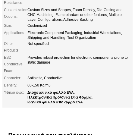
Resistance:
Customization
Custom Sizes and Shapes, Foam Density, Die-Cutting and
CNC Machining, Flam retardant or other features, Multiple
Options:
Layer Configurations, Adhesive Backing
Size:
Customized
Applications:
Electronic Component Packaging, Industrial Workstations,
Shipping and Handling, Tool Organization
Other
Not specified
Products:
ESD
Provides robust protection for electronic components prone to
static damage
Conductive
Foam:
Character:
Antistatic, Conductive
Density:
60-150 Kg/m3
Διοχετευτικό φελλό EVA
Υψηλό φως:
,
Ηλεκτρονικά Προϊόντα Εύα Φόρμα
,
Ιδανικό φύλλο από αφρό EVA
Περιγραφή του προϊόντος: