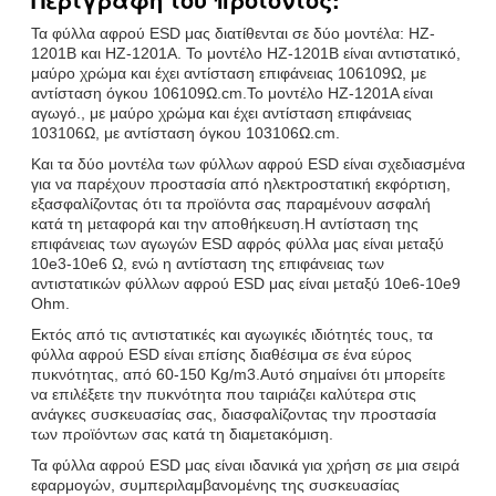
Τα φύλλα αφρού ESD μας διατίθενται σε δύο μοντέλα: HZ-
1201B και HZ-1201A. Το μοντέλο HZ-1201B είναι αντιστατικό,
μαύρο χρώμα και έχει αντίσταση επιφάνειας 106109Ω, με
αντίσταση όγκου 106109Ω.cm.Το μοντέλο HZ-1201A είναι
αγωγό., με μαύρο χρώμα και έχει αντίσταση επιφάνειας
103106Ω, με αντίσταση όγκου 103106Ω.cm.
Και τα δύο μοντέλα των φύλλων αφρού ESD είναι σχεδιασμένα
για να παρέχουν προστασία από ηλεκτροστατική εκφόρτιση,
εξασφαλίζοντας ότι τα προϊόντα σας παραμένουν ασφαλή
κατά τη μεταφορά και την αποθήκευση.Η αντίσταση της
επιφάνειας των αγωγών ESD αφρός φύλλα μας είναι μεταξύ
10e3-10e6 Ω, ενώ η αντίσταση της επιφάνειας των
αντιστατικών φύλλων αφρού ESD μας είναι μεταξύ 10e6-10e9
Ohm.
Εκτός από τις αντιστατικές και αγωγικές ιδιότητές τους, τα
φύλλα αφρού ESD είναι επίσης διαθέσιμα σε ένα εύρος
πυκνότητας, από 60-150 Kg/m3.Αυτό σημαίνει ότι μπορείτε
να επιλέξετε την πυκνότητα που ταιριάζει καλύτερα στις
ανάγκες συσκευασίας σας, διασφαλίζοντας την προστασία
των προϊόντων σας κατά τη διαμετακόμιση.
Τα φύλλα αφρού ESD μας είναι ιδανικά για χρήση σε μια σειρά
εφαρμογών, συμπεριλαμβανομένης της συσκευασίας