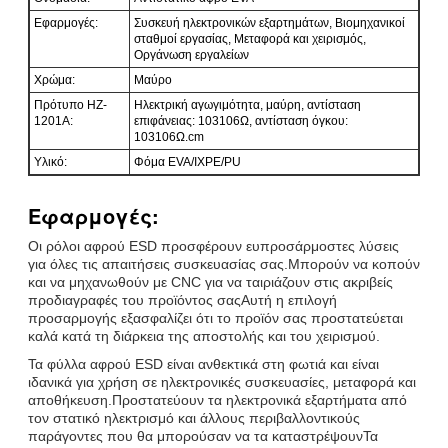
Εφαρμογές:
Συσκευή ηλεκτρονικών εξαρτημάτων, Βιομηχανικοί
σταθμοί εργασίας, Μεταφορά και χειρισμός,
Οργάνωση εργαλείων
Χρώμα:
Μαύρο
Πρότυπο HZ-
Ηλεκτρική αγωγιμότητα, μαύρη, αντίσταση
1201A:
επιφάνειας: 103106Ω, αντίσταση όγκου:
103106Ω.cm
Υλικό:
Φόμα EVA/IXPE/PU
Εφαρμογές:
Οι ρόλοι αφρού ESD προσφέρουν ευπροσάρμοστες λύσεις
για όλες τις απαιτήσεις συσκευασίας σας.Μπορούν να κοπούν
και να μηχανωθούν με CNC για να ταιριάζουν στις ακριβείς
προδιαγραφές του προϊόντος σαςΑυτή η επιλογή
προσαρμογής εξασφαλίζει ότι το προϊόν σας προστατεύεται
καλά κατά τη διάρκεια της αποστολής και του χειρισμού.
Τα φύλλα αφρού ESD είναι ανθεκτικά στη φωτιά και είναι
ιδανικά για χρήση σε ηλεκτρονικές συσκευασίες, μεταφορά και
αποθήκευση.Προστατεύουν τα ηλεκτρονικά εξαρτήματα από
τον στατικό ηλεκτρισμό και άλλους περιβαλλοντικούς
παράγοντες που θα μπορούσαν να τα καταστρέψουνΤα