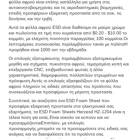
φύλλα αφρού είναι επίσης κατάλληλα για χρήση στις
αυτοκινητοβιομηχανίες και τις αεροδιαστημικές βιομηχανίες,
επειδή προσφέρουν εξαιρετική προστασία από τα σοκ, τις
δονήσεις και την τριβή.
Αυτά τα φύλλα αφρού ESD είναι διαθέσιμα σε μαύρο χρώμα
και πωλούνται σε τιμή που κυμαίνεται από $0.20 - $10.00 το
κομμάτι, με ελάχιστη ποσότητα παραγγελίας 100 κομμάτια.Οι
λεπτομέρειες συσκευασίας περιλαμβάνουν ταινία με παλέταΗ
προμήθεια είναι 1000 σετ την εβδομάδα.
Οι επιλογές εξατομίκευσης περιλαμβάνουν εξατομικευμένα
μεγέθη και σχήματα, πυκνότητα αφρού, τεμαχισμένη κοπή και
επεξεργασία CNC, επιβραδυντικό φωτιάς ή άλλα
χαρακτηριστικά, διαμορφώσεις πολλαπλών στρωμάτων και
πρόσφυση.Αυτές οι επιλογές εξασφαλίζουν ότι τα φύλλα
αφρού πληρούν τις ειδικές απαιτήσεις του προϊόντος που
συσκευάζεται και προσφέρουν τη μέγιστη προστασία.
Συνοπτικά, αν αναζητάτε ένα ESD Foam Sheet που
προσφέρει εξαιρετική προστασία στα ηλεκτρονικά σας
εξαρτήματα, τα ESD Foam Sheets Herzesd HZ-1204 είναι η
τέλεια λύση για εσάς.Είναι εύκολο να κοπούν και να
προσαρμόζονταιΕπιπλέον, με επιλογές
προσαρμογής,μπορείτε να τα προσαρμόσετε στις ειδικές σας
ανάγκες και να διασφαλίσετε ότι τα προϊόντα σας