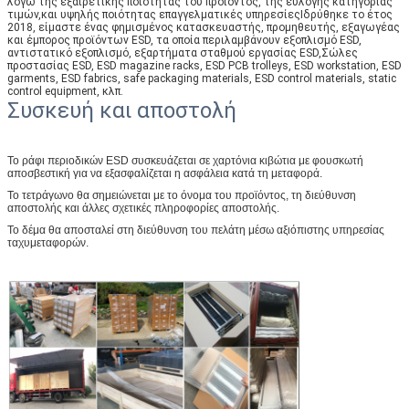
λόγω της εξαιρετικής ποιότητας του προϊόντος, της εύλογης κατηγορίας
τιμών,και υψηλής ποιότητας επαγγελματικές υπηρεσίεςΙδρύθηκε το έτος
2018, είμαστε ένας φημισμένος κατασκευαστής, προμηθευτής, εξαγωγέας
και έμπορος προϊόντων ESD, τα οποία περιλαμβάνουν εξοπλισμό ESD,
αντιστατικό εξοπλισμό, εξαρτήματα σταθμού εργασίας ESD,Σώλες
προστασίας ESD, ESD magazine racks, ESD PCB trolleys, ESD workstation, ESD
garments, ESD fabrics, safe packaging materials, ESD control materials, static
control equipment, κλπ.
Συσκευή και αποστολή
Το ράφι περιοδικών ESD συσκευάζεται σε χαρτόνια κιβώτια με φουσκωτή
αποσβεστική για να εξασφαλίζεται η ασφάλεια κατά τη μεταφορά.
Το τετράγωνο θα σημειώνεται με το όνομα του προϊόντος, τη διεύθυνση
αποστολής και άλλες σχετικές πληροφορίες αποστολής.
Το δέμα θα αποσταλεί στη διεύθυνση του πελάτη μέσω αξιόπιστης υπηρεσίας
ταχυμεταφορών.