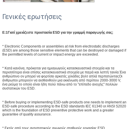
Γενικές ερωτήσεις
Ε:1Γιατί χρειάζεστε προστασία ESD για την γραμμή παραγωγής σας;
* Electronic Components or assemblies at risk from electrostatic discharges
(ESD) are among those sensitive elements that can be destroyed or damaged if
the permitted levels of current or impact energy are exceeded.
* Κατά κανόνα, πρόκειται για ημιαγωγούς κατασκευαστικά στοιχεία και τα
περισσότερα είναι επίσης κατασκευαστικά στοιχεία με παχιά και λεπτή ταινία.Ένα
ανθρώπινο ον μπορεί να φορτίσει αρκετές χιλιάδες βολτ απλά περπατώνταςΟι
άνθρωποι μπορούν να αισθανθούν μια εκκένωση από περίπου 2000-3000 V,
ένα ρεύμα το οποίο είναι ήδη πολύ πάνω από το "επίπεδο ανοχής" πολλών
συστατικών του ESD.
* Before buying or implementing ESD-safe products one needs to implement an
ESD-safe procedure according to the ESD standards IEC 61340 or ANSI S2020
which is the foundation of ESD preventive protective work and a greater
guarantee of quality assurance.
* Εκτός από τους αντιστατικούς αγωγούς σταθμούς εργασίας ESD