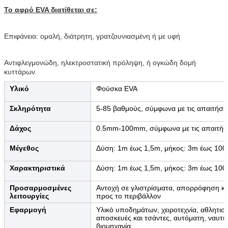
Το αφρό EVA διατίθεται σε:
Επιφάνεια: ομαλή, διάτρητη, γρατζουνιασμένη ή με υφή
Αντιφλεγμονώδη, ηλεκτροστατική πρόληψη, ή ογκώδη δομή
κυττάρων.
Υλικό
Φούσκα EVA
Σκληρότητα
5-85 βαθμούς, σύμφωνα με τις απαιτήσε
Δάχος
0.5mm-100mm, σύμφωνα με τις απαιτήσε
Μέγεθος
Δύση: 1m έως 1,5m, μήκος: 3m έως 100
Χαρακτηριστικά
Δύση: 1m έως 1,5m, μήκος: 3m έως 100
Προσαρμοσμένες
Αντοχή σε γλιστρίσματα, απορρόφηση κρ
λειτουργίες
προς το περιβάλλον
Εφαρμογή
Υλικό υποδημάτων, χειροτεχνία, αθλητισ
αποσκευές και τσάντες, αυτόματη, ναυτιλ
βιομηχανία.