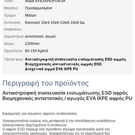
Υλικό:
Φόμα EPE/IXPE/PU/EVA
Μέγεθος:
Προσαρμοσμένο
Χρώμα:
Μαύρο
Αντίσταση
Κανονικό 10e3-10e6 /10e6-10e9 Ωμ
επιφάνειας:
Χαρακτήρας:
αντιστατικό, αγωγό
Δάχος:
2200mm
Σφιχτότητα:
60-150 Kg/m3
Αντιαστροφική συσκευασία ενσωμάτωσης ESD αφρός
Υψηλό φως:
,
Βιομηχανικός αντιαστατικός αφρός ESD
,
Διοχετικό αφρό EVA IXPE PU
Περιγραφή του προϊόντος
Αντιαστροφική συσκευασία ενσωμάτωσης ESD αφρός
Βιομηχανικός αντιστατικός / αγωγός EVA IXPE αφρός PU
Εφαρμογές για αγωγούς αφρούς συσκευασίας
Χρησιμοποιείται ευρέως στη μεταφορά ή την αποθήκευση ευαίσθητων
ηλεκτρονικών εξαρτημάτων ή συσκευών.
Ο αφρός ESD παρέχει ένα πρόσθετο στρώμα προστασίας κατά της
ηλεκτροστατικής εκκένωσης, διασφαλίζοντας ότι τα εξαρτήματα δεν