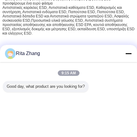
προσφέρουμε ένα ευρύ φάσμα
Αντιστατικές καρέκλες ESD, Αντιστατικά καθίσματα ESD, Καθαρισμός και
συντήρηση, Αντιστατικά ενδύματα ESD, Παπούτσια ESD, Παπούτσια ESD,
Αντιστατικά δάπεδα ESD και Αντιστατικά στρώματα τραπεζιού ESD, Ασφαλής
συσκευασία ESD,Προσωπικά υλικά γείωσης ESD, Αντιστατικά συστήματα
προστασίας αποθήκευσης και αποθήκευσης ESD EPA, κουτιά αποθήκευσης
ESD, εξοπλισμός δοκιμής και μέτρησης ESD, εκπαίδευση ESD, υποστήριξη ESD
και ελέγχους ESD.
Ε: Γιατί επιλέξατε την HerzESD;
Rita Zhang
* Η HerzESD προσπαθεί να εξυπηρετεί καλύτερα τους πελάτες της
προσφέροντας σωστές και σαφείς εξηγήσεις.που σημαίνει ότι έρχεται σε αντίθεση
με μια πιο καθιερωμένη αλλά μερικές φορές λανθασμένη γνώμη για την
9:15 AM
αγοράΣτο HerzESD είμαστε υπερήφανοι για την εξασφάλιση της μοναδικής
σωστής λύσης ESD.
Good day, what product are you looking for?
* Για να συνεχίσουμε αυτό το όραμα χρειαζόμαστε αξιόπιστους κατασκευαστές
και προμηθευτές ESD στους οποίους μπορούμε πάντα να
βασιστούμε.παραμένουμε ισχυροί και προσεκτικοί όσον αφορά πιθανές
βελτιώσεις ή νέες λύσεις για την αντιμετώπιση και τον έλεγχο του στατικού
ηλεκτρισμού.
Αγώγιμος αφρός ESD
ασφαλής αφρός ESD
Ετικέττες:
,
,
Αντιστατικός αφρός